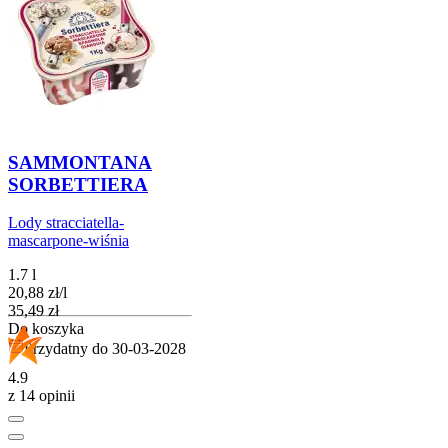
SAMMONTANA
SORBETTIERA
Lody stracciatella-
mascarpone-wiśnia
1.7 l
20,88
zł
/
l
Cena
35,49
zł
Do koszyka
Przydatny do
30-03-2028
4.9
z 14 opinii