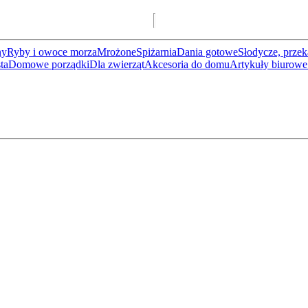
ny
Ryby i owoce morza
Mrożone
Spiżarnia
Dania gotowe
Słodycze, przek
ta
Domowe porządki
Dla zwierząt
Akcesoria do domu
Artykuły biurowe 