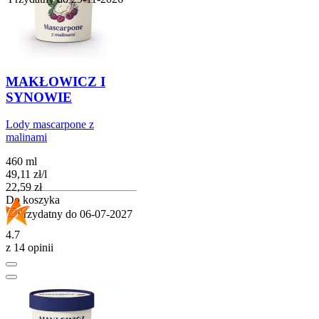
MAKŁOWICZ I
SYNOWIE
Lody mascarpone z
malinami
460 ml
49,11
zł
/
l
Cena
22,59
zł
Do koszyka
Przydatny do
06-07-2027
4.7
z 14 opinii