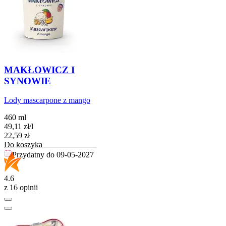
MAKŁOWICZ I
SYNOWIE
Lody mascarpone z mango
460 ml
49,11
zł
/
l
Cena
22,59
zł
Do koszyka
Przydatny do
09-05-2027
4.6
z 16 opinii