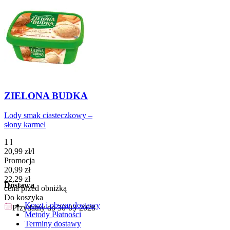
ZIELONA BUDKA
Lody smak ciasteczkowy –
słony karmel
1 l
20,99
zł
/
l
Promocja
Cena promocyjna
20,99
zł
22,29
zł
Dostawa
cena przed obniżką
Do koszyka
Koszt i obszar dostawy
Przydatny do
30-03-2028
Metody Płatności
Terminy dostawy