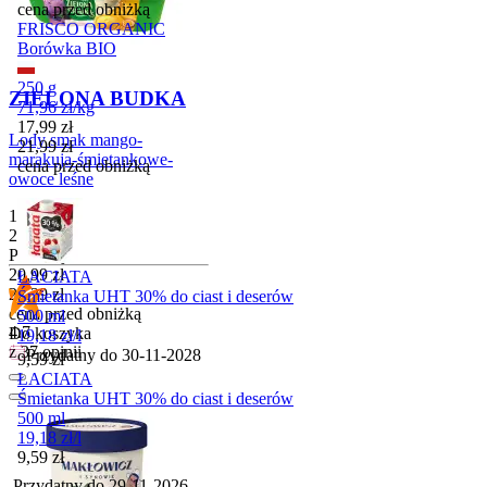
cena przed obniżką
FRISCO ORGANIC
Borówka BIO
250 g
ZIELONA BUDKA
71,96
zł
/
kg
Cena promocyjna
17,99
zł
Lody smak mango-
21,99
zł
marakuja-śmietankowe-
cena przed obniżką
owoce leśne
1 l
20,99
zł
/
l
Promocja
Cena promocyjna
20,99
zł
ŁACIATA
22,29
zł
Śmietanka UHT 30% do ciast i deserów
cena przed obniżką
500 ml
4.7
Do koszyka
19,18
zł
/
l
z 37 opinii
Przydatny do
30-11-2028
Cena
9,59
zł
ŁACIATA
Śmietanka UHT 30% do ciast i deserów
500 ml
19,18
zł
/
l
Cena
9,59
zł
Przydatny do
29-11-2026