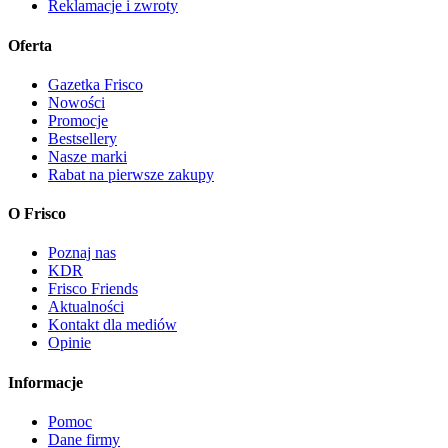
Reklamacje i zwroty
Oferta
Gazetka Frisco
Nowości
Promocje
Bestsellery
Nasze marki
Rabat na pierwsze zakupy
O Frisco
Poznaj nas
KDR
Frisco Friends
Aktualności
Kontakt dla mediów
Opinie
Informacje
Pomoc
Dane firmy