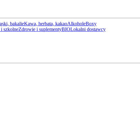
ąski, bakalie
Kawa, herbata, kakao
Alkohole
Boxy
i szkolne
Zdrowie i suplementy
BIO
Lokalni dostawcy