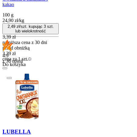
kakao
100 g
24,90
zł
/
kg
2,49
zł/szt. kupując
3
szt.
lub wielokrotność
3,39
zł
najniższa cena z 30 dni
przed obniżką
3,39
zł
4.9
cena za 1 szt.
z 36 opinii
Do koszyka
LUBELLA