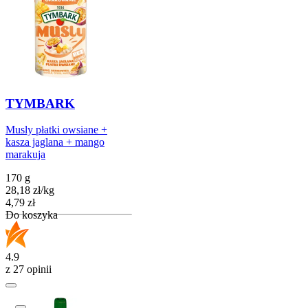
TYMBARK
Musly płatki owsiane +
kasza jaglana + mango
marakuja
170 g
28,18
zł
/
kg
Cena
4,79
zł
Do koszyka
4.9
z 27 opinii