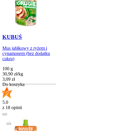
KUBUŚ
Mus jabłkowy z ryżem i
cynamonem (bez dodatku
cukru)
100 g
30,90
zł
/
kg
Cena
3,09
zł
Do koszyka
5.0
z 18 opinii