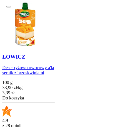
ŁOWICZ
Deser ryżowo owocowy a'la
sernik z brzoskwiniami
100 g
33,90
zł
/
kg
Cena
3,39
zł
Do koszyka
4.9
z 28 opinii