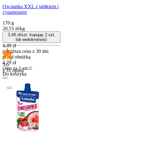
Owsianka XXL z jabłkiem i
cynamonem
170 g
20,53
zł
/
kg
3,49
zł/szt. kupując
2
szt.
lub wielokrotność
4,49
zł
najniższa cena z 30 dni
przed obniżką
4,79
zł
5.0
cena za 1 szt.
z 31 opinii
Do koszyka