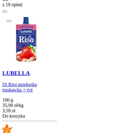
z 19 opinii
LUBELLA
Di Riso przekąska
truskawka + ryż
100 g
35,90
zł
/
kg
Cena
3,59
zł
Do koszyka