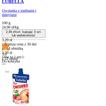
LUBELLA
Owsianka z malinami i
daktylami
100 g
24,90
zł
/
kg
2,49
zł/szt. kupując
3
szt.
lub wielokrotność
3,29
zł
najniższa cena z 30 dni
przed obniżką
3,39
zł
5.0
cena za 1 szt.
z 22 opinii
Do koszyka