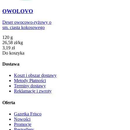
OWOLOVO
Deser owocowo-ryżowy o
sm. ciasta kokosowego
120 g
26,58
zł
/
kg
Cena
3,19
zł
Do koszyka
Dostawa
Koszt i obszar dostawy
Metody Płatności
Terminy dostawy
Reklamacje i zwroty
Oferta
Gazetka Frisco
Nowości
Promocje
Bestsellery