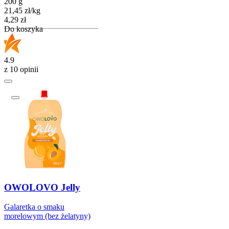
200 g
21,45
zł
/
kg
Cena
4,29
zł
Do koszyka
4.9
z 10 opinii
OWOLOVO Jelly
Galaretka o smaku
morelowym (bez żelatyny)