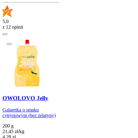
5.0
z 12 opinii
OWOLOVO Jelly
Galaretka o smaku
cytrynowym (bez żelatyny)
200 g
21,45
zł
/
kg
Cena
4,29
zł