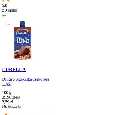
5.0
z 3 opinii
LUBELLA
Di Riso przekąska czekolada
+ ryż
100 g
35,90
zł
/
kg
Cena
3,59
zł
Do koszyka