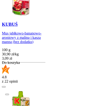
KUBUŚ
Mus jabłkowo-bananowo-
aroniowy z maliną i kaszą
manną (bez dodatku)
100 g
30,90
zł
/
kg
Cena
3,09
zł
Do koszyka
4.8
z 22 opinii