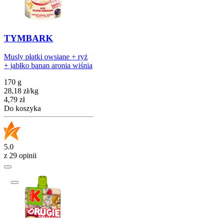
TYMBARK
Musly płatki owsiane + ryż
+ jabłko banan aronia wiśnia
170 g
28,18
zł
/
kg
Cena
4,79
zł
Do koszyka
5.0
z 29 opinii