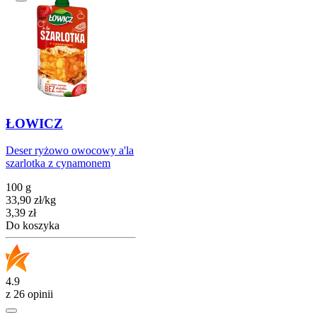
ŁOWICZ
Deser ryżowo owocowy a'la
szarlotka z cynamonem
100 g
33,90
zł
/
kg
Cena
3,39
zł
Do koszyka
4.9
z 26 opinii