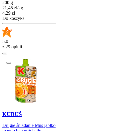
200 g
21,45
zł
/
kg
Cena
4,29
zł
Do koszyka
5.0
z 29 opinii
KUBUŚ
Drugie śniadanie Mus jabłko
mango banan + jagły