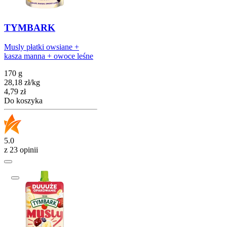
TYMBARK
Musly płatki owsiane +
kasza manna + owoce leśne
170 g
28,18
zł
/
kg
Cena
4,79
zł
Do koszyka
5.0
z 23 opinii