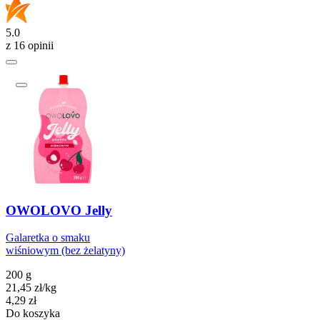
5.0
z 16 opinii
OWOLOVO Jelly
Galaretka o smaku
wiśniowym (bez żelatyny)
200 g
21,45
zł
/
kg
Cena
4,29
zł
Do koszyka