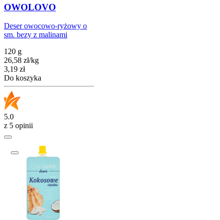
OWOLOVO
Deser owocowo-ryżowy o
sm. bezy z malinami
120 g
26,58
zł
/
kg
Cena
3,19
zł
Do koszyka
5.0
z 5 opinii