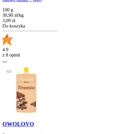
100 g
30,90
zł
/
kg
Cena
3,09
zł
Do koszyka
4.9
z 8 opinii
OWOLOVO