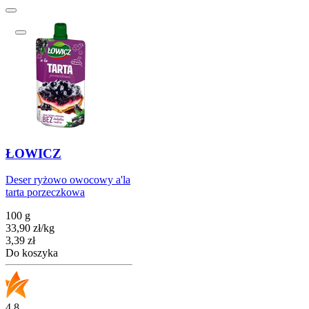
ŁOWICZ
Deser ryżowo owocowy a'la
tarta porzeczkowa
100 g
33,90
zł
/
kg
Cena
3,39
zł
Do koszyka
4.8