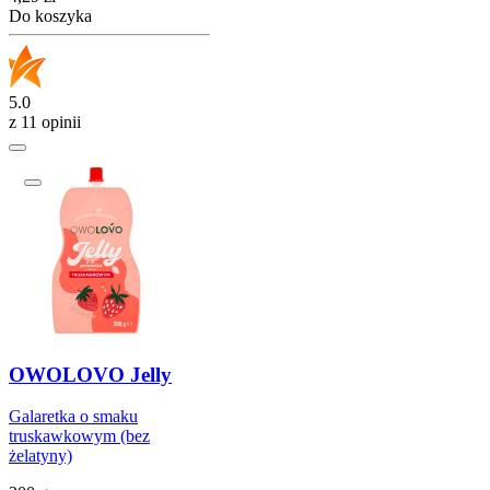
Do koszyka
5.0
z 11 opinii
OWOLOVO Jelly
Galaretka o smaku
truskawkowym (bez
żelatyny)