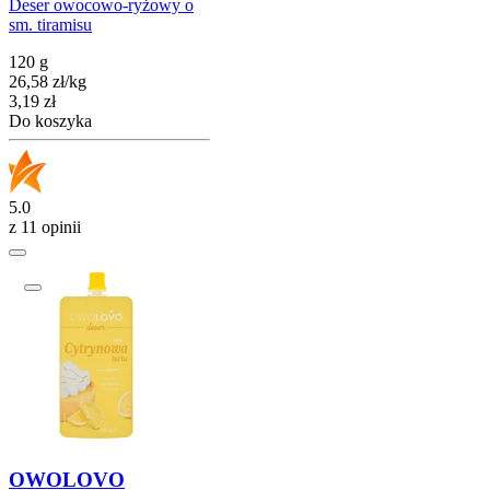
Deser owocowo-ryżowy o
sm. tiramisu
120 g
26,58
zł
/
kg
Cena
3,19
zł
Do koszyka
5.0
z 11 opinii
OWOLOVO