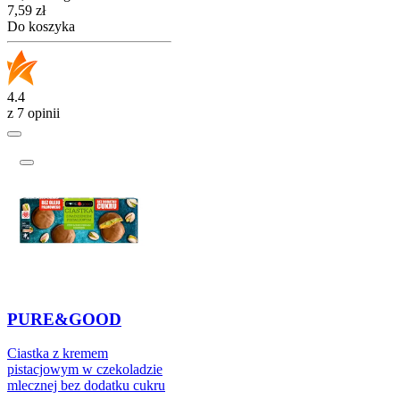
Cena
7,59
zł
Do koszyka
4.4
z 7 opinii
PURE&GOOD
Ciastka z kremem
pistacjowym w czekoladzie
mlecznej bez dodatku cukru