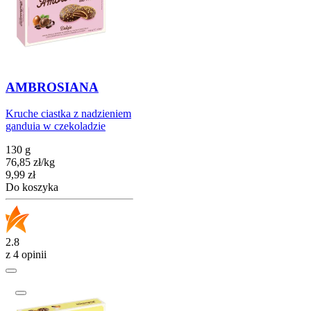
AMBROSIANA
Kruche ciastka z nadzieniem
ganduia w czekoladzie
130 g
76,85
zł
/
kg
Cena
9,99
zł
Do koszyka
2.8
z 4 opinii