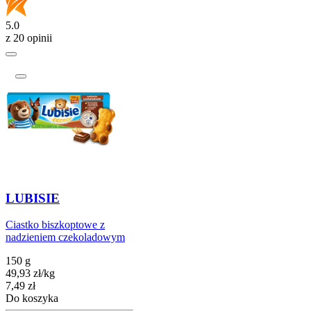
5.0
z 20 opinii
LUBISIE
Ciastko biszkoptowe z
nadzieniem czekoladowym
150 g
49,93
zł
/
kg
Cena
7,49
zł
Do koszyka