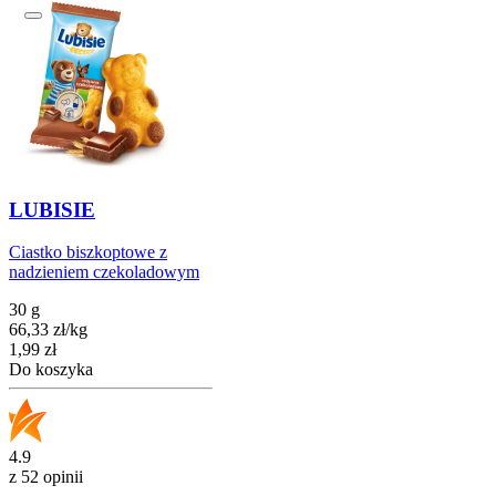
LUBISIE
Ciastko biszkoptowe z
nadzieniem czekoladowym
30 g
66,33
zł
/
kg
Cena
1,99
zł
Do koszyka
4.9
z 52 opinii