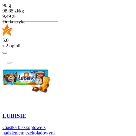
96 g
98,85
zł
/
kg
Cena
9,49
zł
Do koszyka
5.0
z 2 opinii
LUBISIE
Ciastka biszkoptowe z
nadzieniem czekoladowym