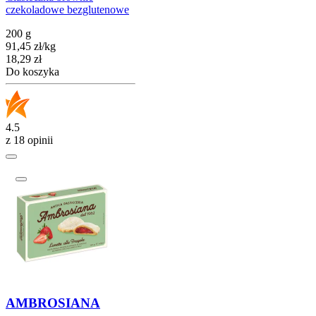
czekoladowe bezglutenowe
200 g
91,45
zł
/
kg
Cena
18,29
zł
Do koszyka
4.5
z 18 opinii
AMBROSIANA