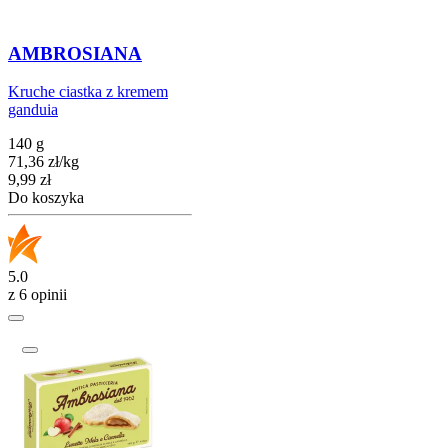
AMBROSIANA
Kruche ciastka z kremem
ganduia
140 g
71,36
zł
/
kg
Cena
9,99
zł
Do koszyka
5.0
z 6 opinii