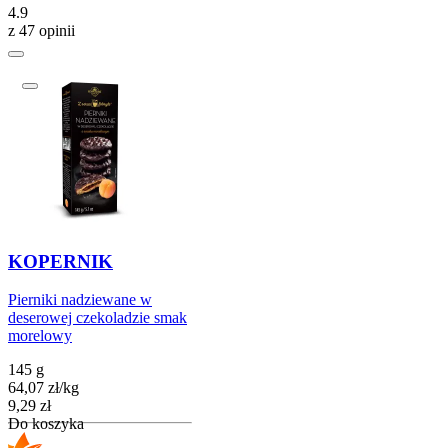
4.9
z 47 opinii
KOPERNIK
Pierniki nadziewane w
deserowej czekoladzie smak
morelowy
145 g
64,07
zł
/
kg
Cena
9,29
zł
Do koszyka