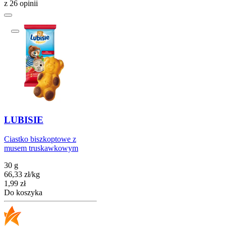
z 26 opinii
LUBISIE
Ciastko biszkoptowe z
musem truskawkowym
30 g
66,33
zł
/
kg
Cena
1,99
zł
Do koszyka