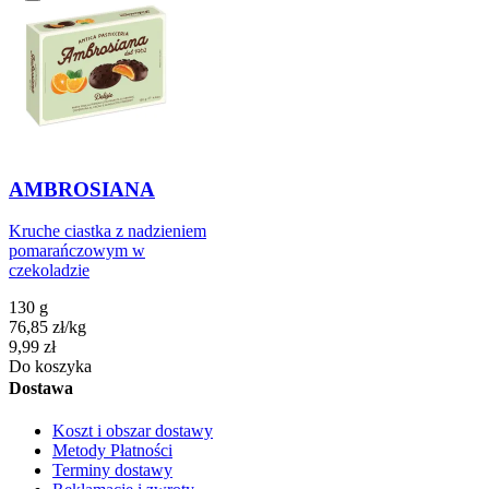
AMBROSIANA
Kruche ciastka z nadzieniem
pomarańczowym w
czekoladzie
130 g
76,85
zł
/
kg
Cena
9,99
zł
Do koszyka
Dostawa
Koszt i obszar dostawy
Metody Płatności
Terminy dostawy