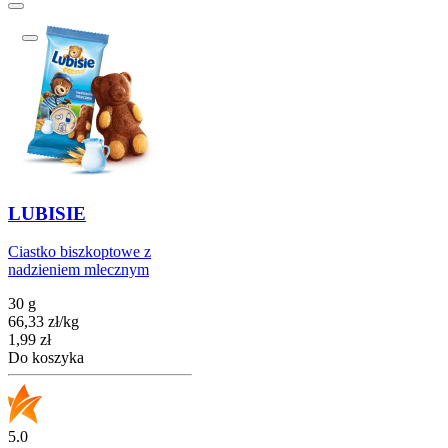
LUBISIE
Ciastko biszkoptowe z
nadzieniem mlecznym
30 g
66,33
zł
/
kg
Cena
1,99
zł
Do koszyka
5.0