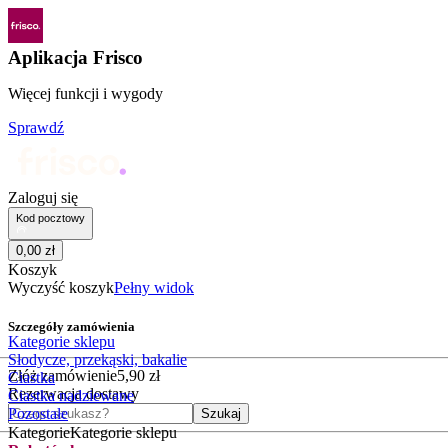
Aplikacja Frisco
Więcej funkcji i wygody
Sprawdź
Zaloguj się
Kod pocztowy
0
,
00
zł
Koszyk
Wyczyść koszyk
Pełny widok
Szczegóły zamówienia
Kategorie sklepu
Słodycze, przekąski, bakalie
Złóż zamówienie
5
,
90
zł
Ciastka
Rezerwacja dostawy
Ciastka nadziewane
Czego szukasz?
Pozostałe
Szukaj
Kategorie
Kategorie sklepu