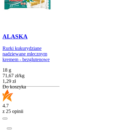
ALASKA
Rurki kukurydziane
nadziewane mlecznym
kremem - bezglutenowe
18 g
71,67
zł
/
kg
Cena
1,29
zł
Do koszyka
4.7
z 25 opinii