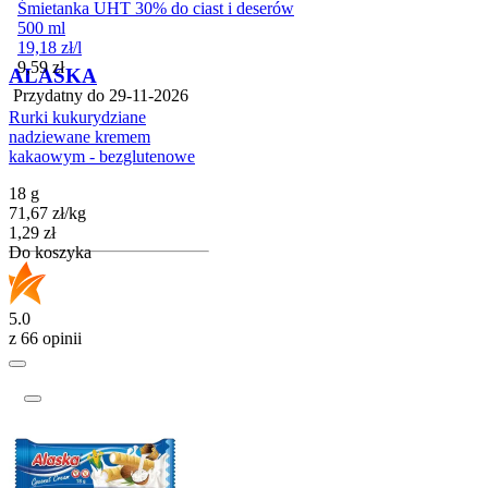
Śmietanka UHT 30% do ciast i deserów
500 ml
19,18
zł
/
l
Cena
9,59
zł
ALASKA
Przydatny do
29-11-2026
Rurki kukurydziane
nadziewane kremem
kakaowym - bezglutenowe
18 g
71,67
zł
/
kg
Cena
1,29
zł
Do koszyka
5.0
z 66 opinii