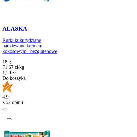
ALASKA
Rurki kukurydziane
nadziewane kremem
kokosowym - bezglutenowe
18 g
71,67
zł
/
kg
Cena
1,29
zł
Do koszyka
4.9
z 52 opinii