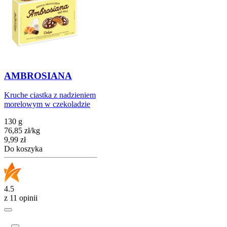
AMBROSIANA
Kruche ciastka z nadzieniem
morelowym w czekoladzie
130 g
76,85
zł
/
kg
Cena
9,99
zł
Do koszyka
4.5
z 11 opinii