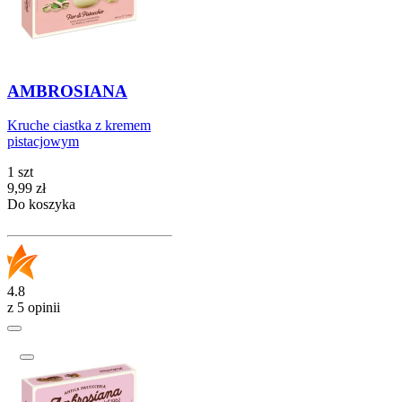
AMBROSIANA
Kruche ciastka z kremem
pistacjowym
1 szt
Cena
9,99
zł
Do koszyka
4.8
z 5 opinii