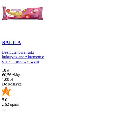
BALILA
Bezglutenowe rurki
kukurydziane z kremem o
smaku truskawkowym
18 g
60,56
zł
/
kg
Cena
1,09
zł
Do koszyka
5.0
z 62 opinii