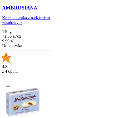
AMBROSIANA
Kruche ciastka z nadzieniem
wiśniowym
140 g
71,36
zł
/
kg
Cena
9,99
zł
Do koszyka
4.8
z 4 opinii