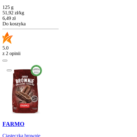
125 g
51,92
zł
/
kg
Cena
6,49
zł
Do koszyka
5.0
z 2 opinii
FARMO
Ciasteczka brownie