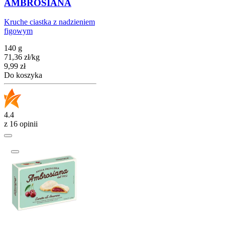
AMBROSIANA
Kruche ciastka z nadzieniem
figowym
140 g
71,36
zł
/
kg
Cena
9,99
zł
Do koszyka
4.4
z 16 opinii