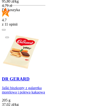
95,80
zł
/
kg
Cena
4,79
zł
Do koszyka
4.7
z 11 opinii
DR GERARD
Jaśki biszkopty z galaretką
morelową i polewą kakaową
205 g
37,02
zł
/
kg