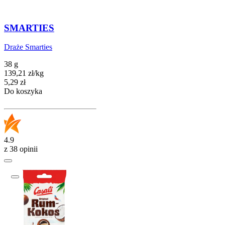
SMARTIES
Draże Smarties
38 g
139,21
zł
/
kg
Cena
5,29
zł
Do koszyka
4.9
z 38 opinii