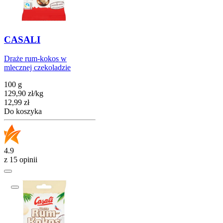
CASALI
Draże rum-kokos w
mlecznej czekoladzie
100 g
129,90
zł
/
kg
Cena
12,99
zł
Do koszyka
4.9
z 15 opinii