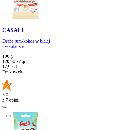
CASALI
Draże rum-kokos w białej
czekoladzie
100 g
129,90
zł
/
kg
Cena
12,99
zł
Do koszyka
5.0
z 7 opinii