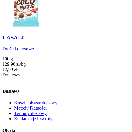
CASALI
Draże kokosowe
100 g
129,90
zł
/
kg
Cena
12,99
zł
Do koszyka
Dostawa
Koszt i obszar dostawy
Metody Płatności
Terminy dostawy
Reklamacje i zwroty
Oferta