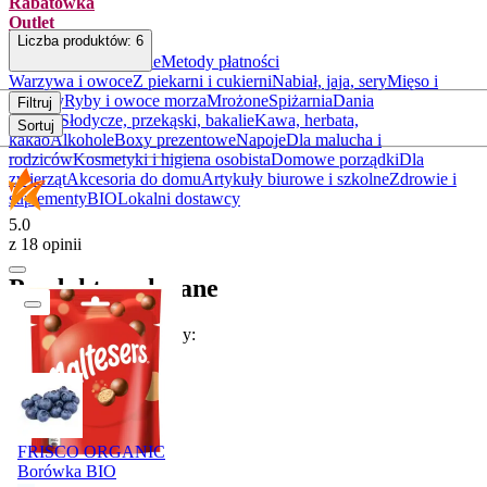
Rabatówka
Outlet
Liczba produktów:
6
Informacje o dostawie
Metody płatności
Warzywa i owoce
Z piekarni i cukierni
Nabiał, jaja, sery
Mięso i
wędliny
Ryby i owoce morza
Mrożone
Spiżarnia
Dania
Filtruj
gotowe
Słodycze, przekąski, bakalie
Kawa, herbata,
Sortuj
kakao
Alkohole
Boxy prezentowe
Napoje
Dla malucha i
rodziców
Kosmetyki i higiena osobista
Domowe porządki
Dla
zwierząt
Akcesoria do domu
Artykuły biurowe i szkolne
Zdrowie i
suplementy
BIO
Lokalni dostawcy
5.0
z 18 opinii
Produkty polecane
W tym tygodniu polecamy:
Promocja
FRISCO ORGANIC
Borówka BIO