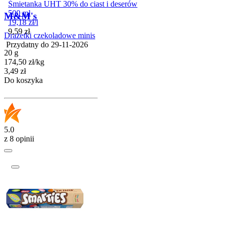
Śmietanka UHT 30% do ciast i deserów
500 ml
M&M's
19,18
zł
/
l
Cena
9,59
zł
Drażetki czekoladowe minis
Przydatny do
29-11-2026
20 g
174,50
zł
/
kg
Cena
3,49
zł
Do koszyka
5.0
z 8 opinii