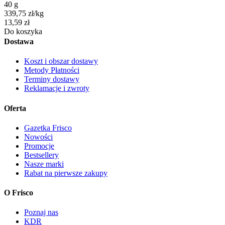
40 g
339,75
zł
/
kg
Cena
13,59
zł
Do koszyka
Dostawa
Koszt i obszar dostawy
Metody Płatności
Terminy dostawy
Reklamacje i zwroty
Oferta
Gazetka Frisco
Nowości
Promocje
Bestsellery
Nasze marki
Rabat na pierwsze zakupy
O Frisco
Poznaj nas
KDR