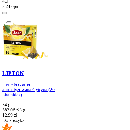
4.9
z 24 opinii
LIPTON
Herbata czarna
aromatyzowana Cytryna (20
piramidek)
34 g
382,06
zł
/
kg
Cena
12,99
zł
Do koszyka