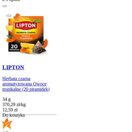
LIPTON
Herbata czarna
aromatyzowana Owoce
tropikalne (20 piramidek)
34 g
370,29
zł
/
kg
Cena
12,59
zł
Do koszyka