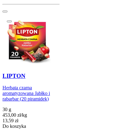
LIPTON
Herbata czarna
aromatyzowana Jabłko i
rabarbar (20 piramidek)
30 g
453,00
zł
/
kg
Cena
13,59
zł
Do koszyka