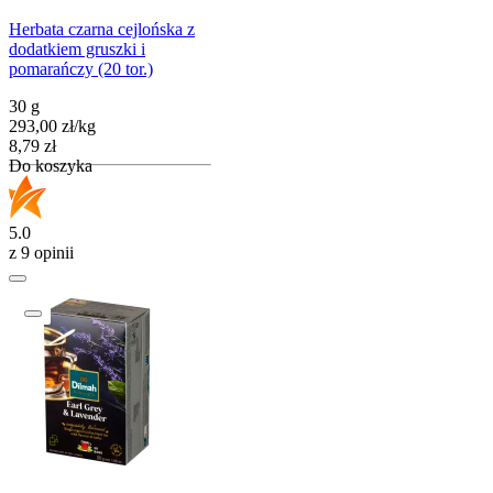
Herbata czarna cejlońska z
dodatkiem gruszki i
pomarańczy (20 tor.)
30 g
293,00
zł
/
kg
Cena
8,79
zł
Do koszyka
5.0
z 9 opinii