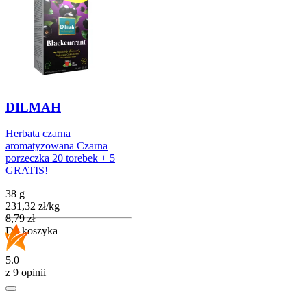
DILMAH
Herbata czarna
aromatyzowana Czarna
porzeczka 20 torebek + 5
GRATIS!
38 g
231,32
zł
/
kg
Cena
8,79
zł
Do koszyka
5.0
z 9 opinii