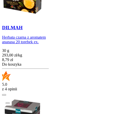
DILMAH
Herbata czarna z aromatem
ananasa 20 torebek ex.
30 g
293,00
zł
/
kg
Cena
8,79
zł
Do koszyka
5.0
z 4 opinii