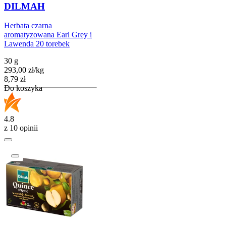
DILMAH
Herbata czarna
aromatyzowana Earl Grey i
Lawenda 20 torebek
30 g
293,00
zł
/
kg
Cena
8,79
zł
Do koszyka
4.8
z 10 opinii