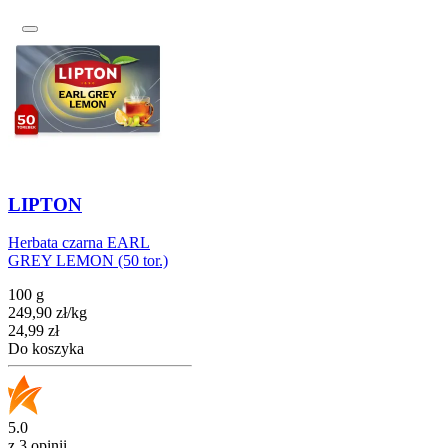
LIPTON
Herbata czarna EARL
GREY LEMON (50 tor.)
100 g
249,90
zł
/
kg
Cena
24,99
zł
Do koszyka
5.0
z 3 opinii