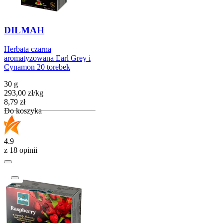
DILMAH
Herbata czarna
aromatyzowana Earl Grey i
Cynamon 20 torebek
30 g
293,00
zł
/
kg
Cena
8,79
zł
Do koszyka
4.9
z 18 opinii