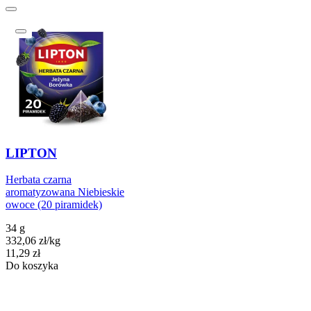
LIPTON
Herbata czarna
aromatyzowana Niebieskie
owoce (20 piramidek)
34 g
332,06
zł
/
kg
Cena
11,29
zł
Do koszyka