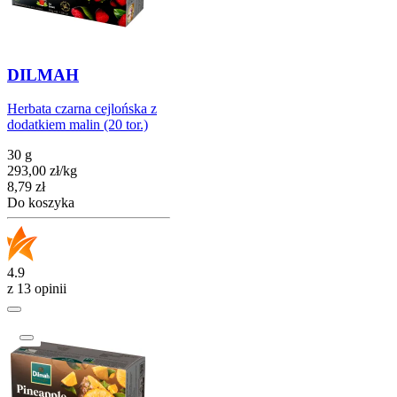
DILMAH
Herbata czarna cejlońska z
dodatkiem malin (20 tor.)
30 g
293,00
zł
/
kg
Cena
8,79
zł
Do koszyka
4.9
z 13 opinii