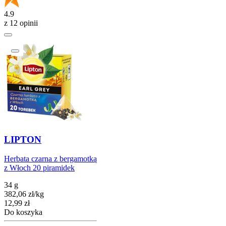
4.9
z 12 opinii
LIPTON
Herbata czarna z bergamotką
z Włoch 20 piramidek
34 g
382,06
zł
/
kg
Cena
12,99
zł
Do koszyka