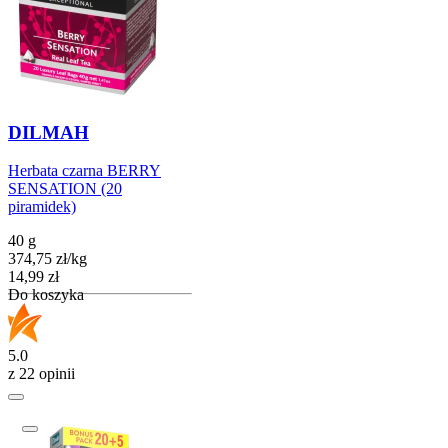
DILMAH
Herbata czarna BERRY
SENSATION (20
piramidek)
40 g
374,75
zł
/
kg
Cena
14,99
zł
Do koszyka
5.0
z 22 opinii