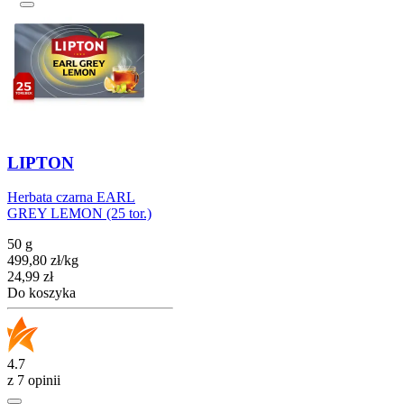
LIPTON
Herbata czarna EARL
GREY LEMON (25 tor.)
50 g
499,80
zł
/
kg
Cena
24,99
zł
Do koszyka
4.7
z 7 opinii