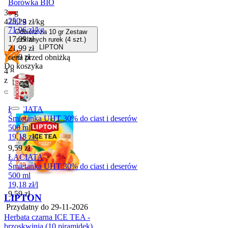
Borówka BIO
35 g
250 g
428,29
zł
/
kg
71,96
zł
/
kg
Odbierz za 10 gr Zestaw
Cena promocyjna
17,99
zł
szklanych rurek (4 szt.)
LIPTON
21,99
zł
Cena
14,99
zł
cena przed obniżką
Do koszyka
4.8
z 4 opinii
ŁACIATA
Śmietanka UHT 30% do ciast i deserów
500 ml
19,18
zł
/
l
Cena
9,59
zł
ŁACIATA
Śmietanka UHT 30% do ciast i deserów
500 ml
19,18
zł
/
l
Cena
9,59
zł
LIPTON
Przydatny do
29-11-2026
Herbata czarna ICE TEA -
brzoskwinia (10 piramidek)