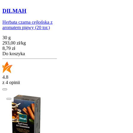
DILMAH
Herbata czarna cejlońska z
aromatem pigwy (20 tor.)
30 g
293,00
zł
/
kg
Cena
8,79
zł
Do koszyka
4.8
z 4 opinii