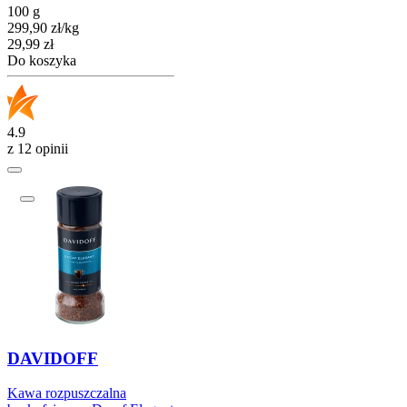
100 g
299,90
zł
/
kg
Cena
29,99
zł
Do koszyka
4.9
z 12 opinii
DAVIDOFF
Kawa rozpuszczalna