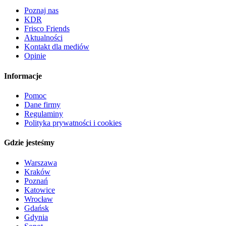
Poznaj nas
KDR
Frisco Friends
Aktualności
Kontakt dla mediów
Opinie
Informacje
Pomoc
Dane firmy
Regulaminy
Polityka prywatności i cookies
Gdzie jesteśmy
Warszawa
Kraków
Poznań
Katowice
Wrocław
Gdańsk
Gdynia