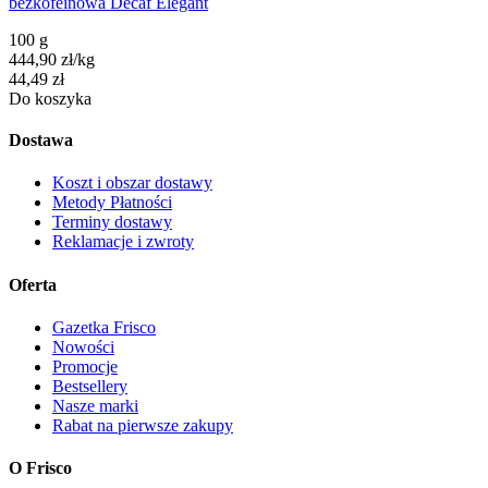
bezkofeinowa Decaf Elegant
100 g
444,90
zł
/
kg
Cena
44,49
zł
Do koszyka
Dostawa
Koszt i obszar dostawy
Metody Płatności
Terminy dostawy
Reklamacje i zwroty
Oferta
Gazetka Frisco
Nowości
Promocje
Bestsellery
Nasze marki
Rabat na pierwsze zakupy
O Frisco