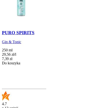
PURO SPIRITS
Gin & Tonic
250 ml
29,56
zł
/
l
Cena
7,39
zł
Do koszyka
4.7