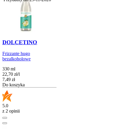
DOLCETINO
Frizzante hugo
bezalkoholowe
330 ml
22,70
zł
/
l
Cena
7,49
zł
Do koszyka
5.0
z 2 opinii