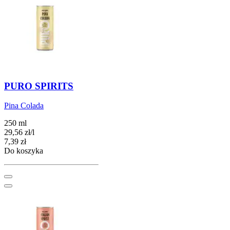
PURO SPIRITS
Pina Colada
250 ml
29,56
zł
/
l
Cena
7,39
zł
Do koszyka