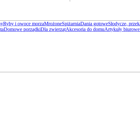
ny
Ryby i owoce morza
Mrożone
Spiżarnia
Dania gotowe
Słodycze, przek
ta
Domowe porządki
Dla zwierząt
Akcesoria do domu
Artykuły biurowe 