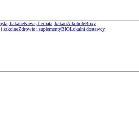
ąski, bakalie
Kawa, herbata, kakao
Alkohole
Boxy
i szkolne
Zdrowie i suplementy
BIO
Lokalni dostawcy