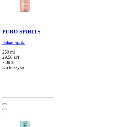
PURO SPIRITS
Italian Spritz
250 ml
29,56
zł
/
l
Cena
7,39
zł
Do koszyka