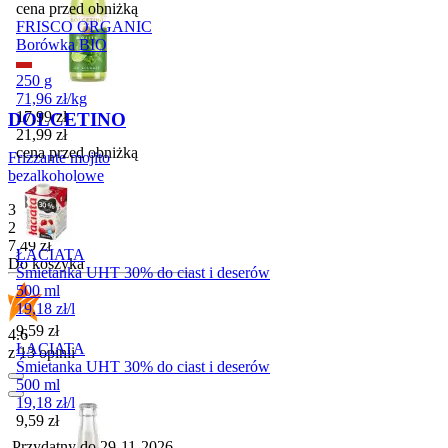
cena przed obniżką
FRISCO ORGANIC
Borówka BIO
250 g
71,96
zł
/
kg
Cena promocyjna
17,99
zł
DOLCETINO
21,99
zł
cena przed obniżką
Frizzante mojito
bezalkoholowe
330 ml
22,70
zł
/
l
Cena
7,49
zł
ŁACIATA
Do koszyka
Śmietanka UHT 30% do ciast i deserów
500 ml
19,18
zł
/
l
Cena
9,59
zł
4.6
ŁACIATA
z 13 opinii
Śmietanka UHT 30% do ciast i deserów
500 ml
19,18
zł
/
l
Cena
9,59
zł
Przydatny do
29-11-2026