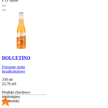
z 12 opinii
DOLCETINO
Frizzante spritz
bezalkoholowe
330 ml
22,70
zł
/
l
Produkt chwilowo
niedostępny
Zamienniki