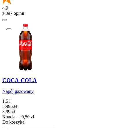
4.9
z 397 opinii
COCA-COLA
Napój gazowany
1.5 l
5,99
zł
/
l
Cena
8,99
zł
Kaucja: + 0,50 zł
Do koszyka