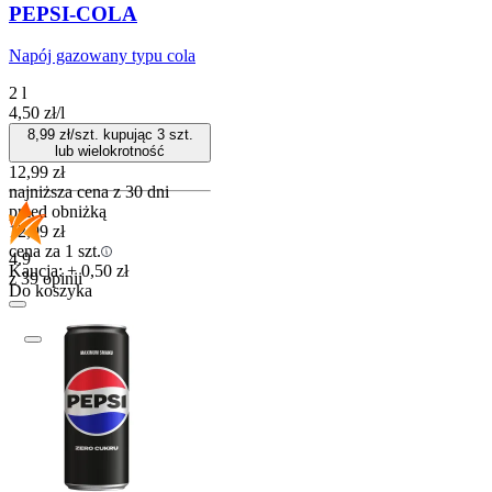
PEPSI-COLA
Napój gazowany typu cola
2 l
4,50
zł
/
l
8,99
zł/szt. kupując
3
szt.
lub wielokrotność
12,99
zł
najniższa cena z 30 dni
przed obniżką
12,99
zł
cena za 1 szt.
4.9
Kaucja: + 0,50 zł
z 39 opinii
Do koszyka