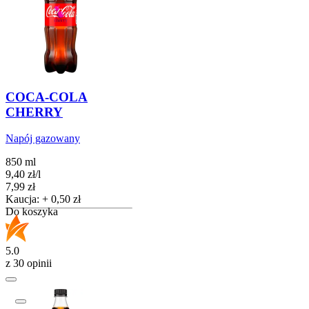
COCA-COLA
CHERRY
Napój gazowany
850 ml
9,40
zł
/
l
Cena
7,99
zł
Kaucja: + 0,50 zł
Do koszyka
5.0
z 30 opinii