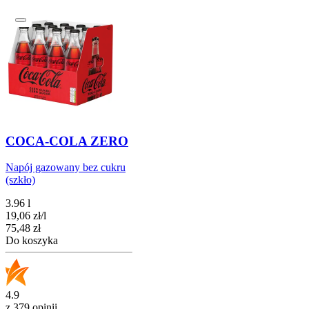
COCA-COLA ZERO
Napój gazowany bez cukru
(szkło)
3.96 l
19,06
zł
/
l
Cena
75,48
zł
Do koszyka
4.9
z 379 opinii