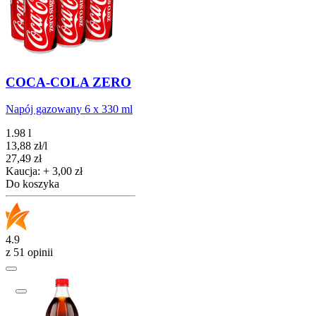
COCA-COLA ZERO
Napój gazowany 6 x 330 ml
1.98 l
13,88
zł
/
l
Cena
27,49
zł
Kaucja: + 3,00 zł
Do koszyka
4.9
z 51 opinii