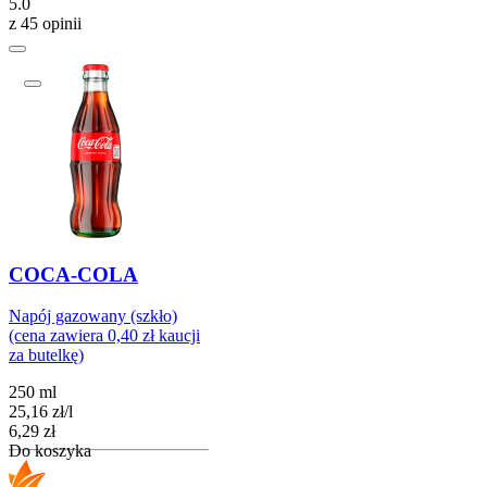
5.0
z 45 opinii
COCA-COLA
Napój gazowany (szkło)
(cena zawiera 0,40 zł kaucji
za butelkę)
250 ml
25,16
zł
/
l
Cena
6,29
zł
Do koszyka