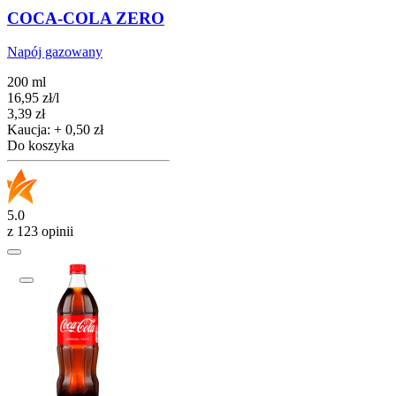
COCA-COLA ZERO
Napój gazowany
200 ml
16,95
zł
/
l
Cena
3,39
zł
Kaucja: + 0,50 zł
Do koszyka
5.0
z 123 opinii