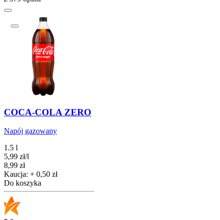
COCA-COLA ZERO
Napój gazowany
1.5 l
5,99
zł
/
l
Cena
8,99
zł
Kaucja: + 0,50 zł
Do koszyka