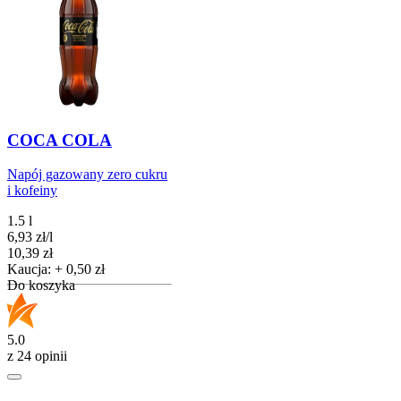
COCA COLA
Napój gazowany zero cukru
i kofeiny
1.5 l
6,93
zł
/
l
Cena
10,39
zł
Kaucja: + 0,50 zł
Do koszyka
5.0
z 24 opinii