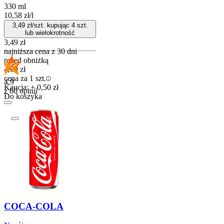
330 ml
10,58
zł
/
l
3,49
zł/szt. kupując
4
szt.
lub wielokrotność
3,49
zł
najniższa cena z 30 dni
przed obniżką
4,69
zł
cena za 1 szt.
4.9
Kaucja: + 0,50 zł
z 60 opinii
Do koszyka
COCA-COLA