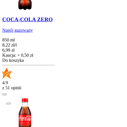
COCA-COLA ZERO
Napój gazowany
850 ml
8,22
zł
/
l
Cena
6,99
zł
Kaucja: + 0,50 zł
Do koszyka
4.9
z 51 opinii