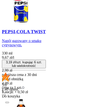
PEPSI-COLA TWIST
Napój gazowany o smaku
cytrynowym.
330 ml
9,67
zł
/
l
3,19
zł/szt. kupując
6
szt.
lub wielokrotność
2,99
zł
najniższa cena z 30 dni
przed obniżką
4,09
zł
5.0
cena za 1 szt.
z 40 opinii
Kaucja: + 0,50 zł
Do koszyka