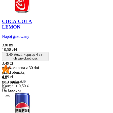
COCA-COLA
LEMON
Napój gazowany
330 ml
10,58
zł
/
l
3,49
zł/szt. kupując
4
szt.
lub wielokrotność
3,49
zł
najniższa cena z 30 dni
przed obniżką
4,99
zł
5.0
cena za 1 szt.
z 13 opinii
Kaucja: + 0,50 zł
Do koszyka