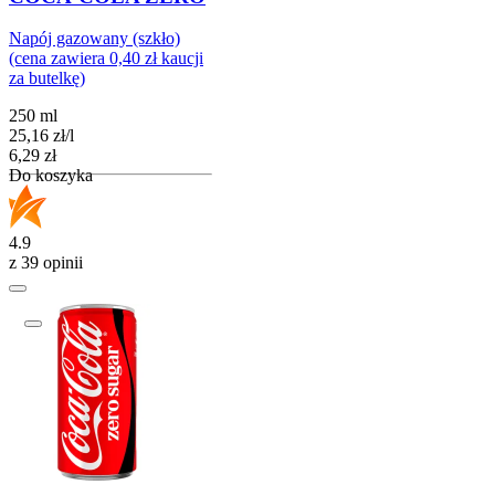
Napój gazowany (szkło)
(cena zawiera 0,40 zł kaucji
za butelkę)
250 ml
25,16
zł
/
l
Cena
6,29
zł
Do koszyka
4.9
z 39 opinii