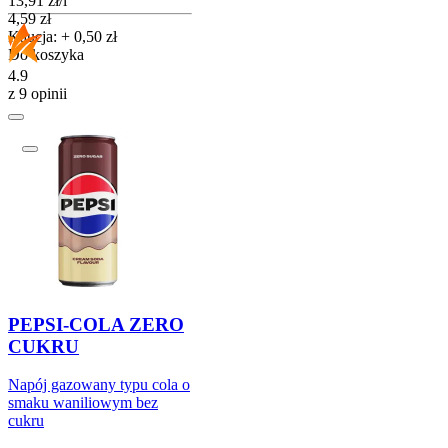
13,91
zł
/
l
Cena
4,59
zł
Kaucja: + 0,50 zł
Do koszyka
4.9
z 9 opinii
PEPSI-COLA ZERO
CUKRU
Napój gazowany typu cola o
smaku waniliowym bez
cukru