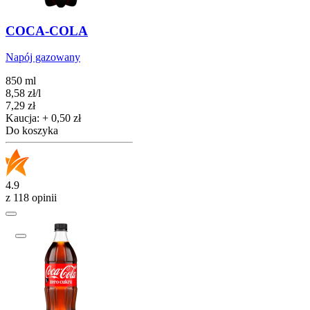
COCA-COLA
Napój gazowany
850 ml
8,58
zł
/
l
Cena
7,29
zł
Kaucja: + 0,50 zł
Do koszyka
4.9
z 118 opinii