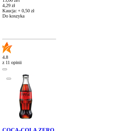
13,00
zł
/
l
Cena
4,29
zł
Kaucja: + 0,50 zł
Do koszyka
4.8
z 11 opinii
COCA-COLA ZERO