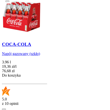
COCA-COLA
Napój gazowany (szkło)
3.96 l
19,36
zł
/
l
Cena
76,68
zł
Do koszyka
5.0
z 10 opinii