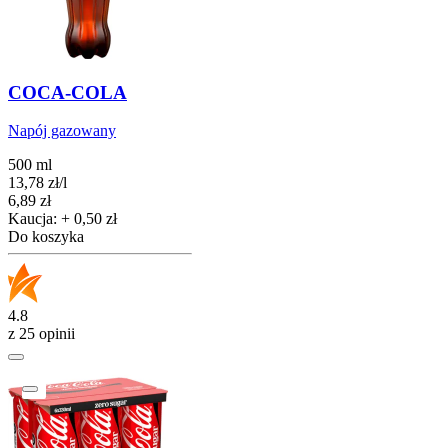
COCA-COLA
Napój gazowany
500 ml
13,78
zł
/
l
Cena
6,89
zł
Kaucja: + 0,50 zł
Do koszyka
4.8
z 25 opinii