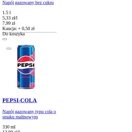
Napój gazowany bez cukru
1.5 l
5,33
zł
/
l
Cena
7,99
zł
Kaucja: + 0,50 zł
Do koszyka
PEPSI-COLA
Napój gazowany typu cola o
smaku malinowym
330 ml