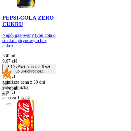
PEPSI-COLA ZERO
CUKRU
Napój gazowany typu cola o
smaku cytrynowym bez
cukru
330 ml
9,67
zł
/
l
3,19
zł/szt. kupując
6
szt.
lub wielokrotność
2,99
zł
najniższa cena z 30 dni
5.0
przed obniżką
z 4 opinii
4,09
zł
cena za 1 szt.
Kaucja: + 0,50 zł
Do koszyka