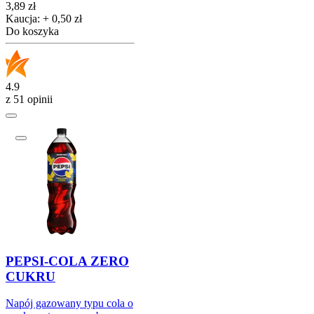
Cena
3,89
zł
Kaucja: + 0,50 zł
Do koszyka
4.9
z 51 opinii
PEPSI-COLA ZERO
CUKRU
Napój gazowany typu cola o