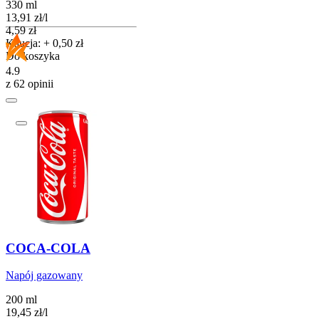
330 ml
13,91
zł
/
l
Cena
4,59
zł
Kaucja: + 0,50 zł
Do koszyka
4.9
z 62 opinii
COCA-COLA
Napój gazowany
200 ml
19,45
zł
/
l