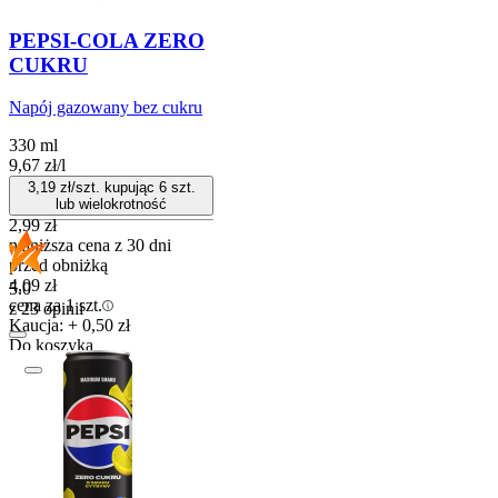
PEPSI-COLA ZERO
CUKRU
Napój gazowany bez cukru
330 ml
9,67
zł
/
l
3,19
zł/szt. kupując
6
szt.
lub wielokrotność
2,99
zł
najniższa cena z 30 dni
przed obniżką
4,09
zł
5.0
cena za 1 szt.
z 23 opinii
Kaucja: + 0,50 zł
Do koszyka