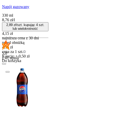
Napój gazowany
330 ml
8,76
zł
/
l
2,89
zł/szt. kupując
4
szt.
lub wielokrotność
4,15
zł
najniższa cena z 30 dni
przed obniżką
4,15
zł
cena za 1 szt.
5.0
Kaucja: + 0,50 zł
z 41 opinii
Do koszyka