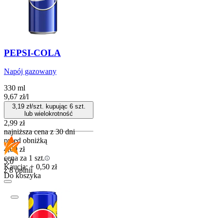
PEPSI-COLA
Napój gazowany
330 ml
9,67
zł
/
l
3,19
zł/szt. kupując
6
szt.
lub wielokrotność
2,99
zł
najniższa cena z 30 dni
przed obniżką
4,09
zł
cena za 1 szt.
5.0
Kaucja: + 0,50 zł
z 8 opinii
Do koszyka