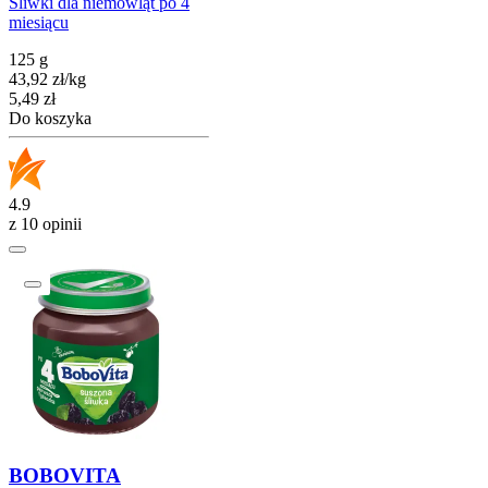
Śliwki dla niemowląt po 4
miesiącu
125 g
43,92
zł
/
kg
Cena
5,49
zł
Do koszyka
4.9
z 10 opinii
BOBOVITA