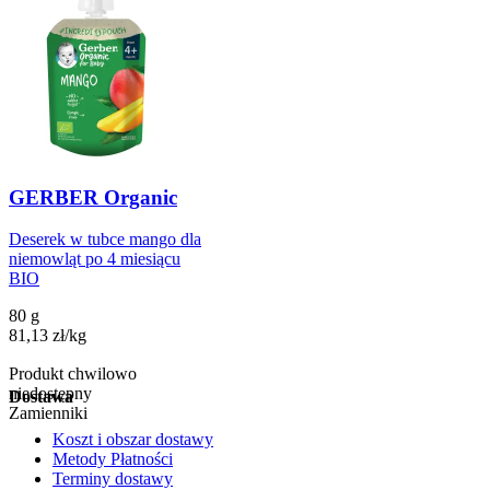
GERBER Organic
Deserek w tubce mango dla
niemowląt po 4 miesiącu
BIO
80 g
81,13
zł
/
kg
Produkt chwilowo
niedostępny
Dostawa
Zamienniki
Koszt i obszar dostawy
Metody Płatności
Terminy dostawy