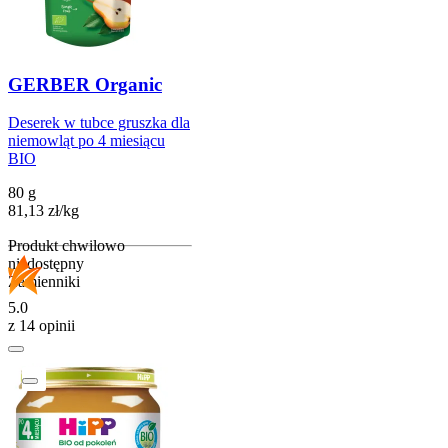
GERBER Organic
Deserek w tubce gruszka dla
niemowląt po 4 miesiącu
BIO
80 g
81,13
zł
/
kg
Produkt chwilowo
niedostępny
Zamienniki
5.0
z 14 opinii