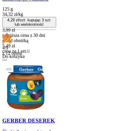
125 g
34,32
zł
/
kg
4,29
zł/szt. kupując
3
szt.
lub wielokrotność
3,99
zł
najniższa cena z 30 dni
przed obniżką
5,49
zł
4.9
cena za 1 szt.
z 12 opinii
Do koszyka
GERBER DESEREK