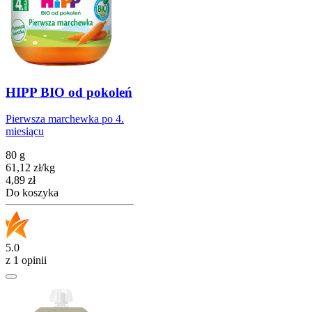
HIPP BIO od pokoleń
Pierwsza marchewka po 4.
miesiącu
80 g
61,12
zł
/
kg
Cena
4,89
zł
Do koszyka
5.0
z 1 opinii