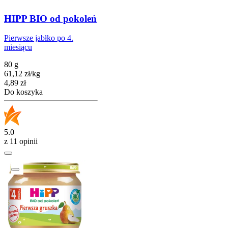
HIPP BIO od pokoleń
Pierwsze jabłko po 4.
miesiącu
80 g
61,12
zł
/
kg
Cena
4,89
zł
Do koszyka
5.0
z 11 opinii