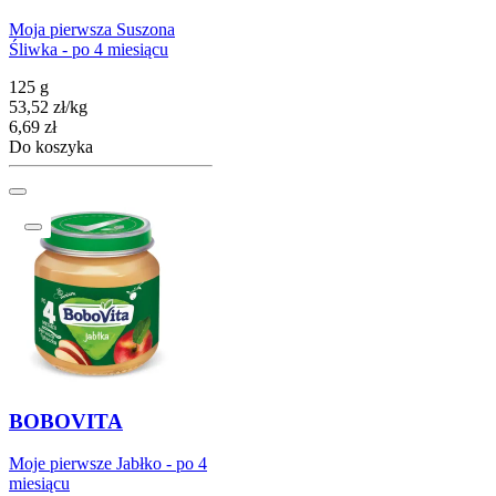
Moja pierwsza Suszona
Śliwka - po 4 miesiącu
125 g
53,52
zł
/
kg
Cena
6,69
zł
Do koszyka
BOBOVITA
Moje pierwsze Jabłko - po 4
miesiącu