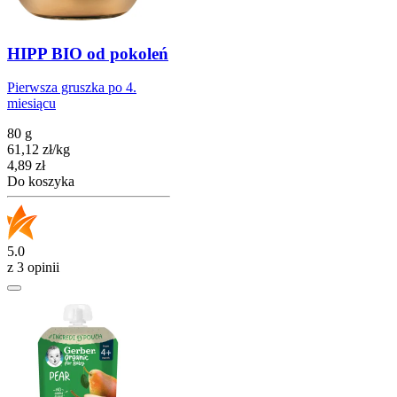
HIPP BIO od pokoleń
Pierwsza gruszka po 4.
miesiącu
80 g
61,12
zł
/
kg
Cena
4,89
zł
Do koszyka
5.0
z 3 opinii