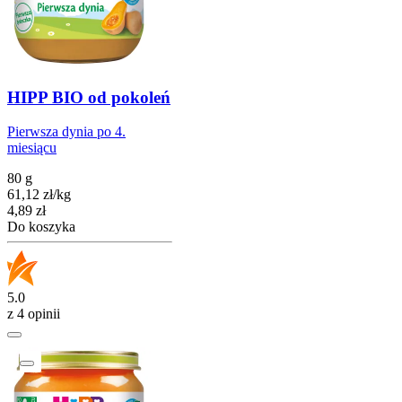
HIPP BIO od pokoleń
Pierwsza dynia po 4.
miesiącu
80 g
61,12
zł
/
kg
Cena
4,89
zł
Do koszyka
5.0
z 4 opinii