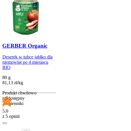
GERBER Organic
Deserek w tubce jabłko dla
niemowląt po 4 miesiącu
BIO
80 g
81,13
zł
/
kg
Produkt chwilowo
niedostępny
Zamienniki
5.0
z 5 opinii