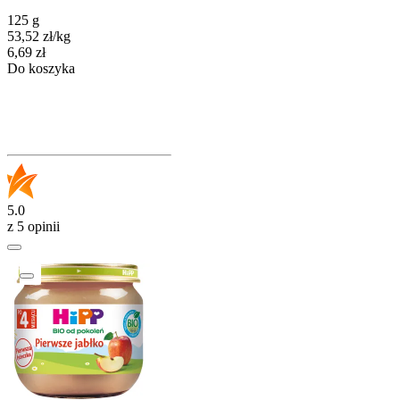
125 g
53,52
zł
/
kg
Cena
6,69
zł
Do koszyka
5.0
z 5 opinii