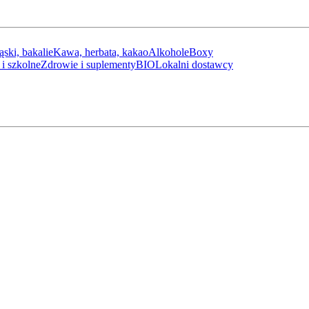
ąski, bakalie
Kawa, herbata, kakao
Alkohole
Boxy
i szkolne
Zdrowie i suplementy
BIO
Lokalni dostawcy