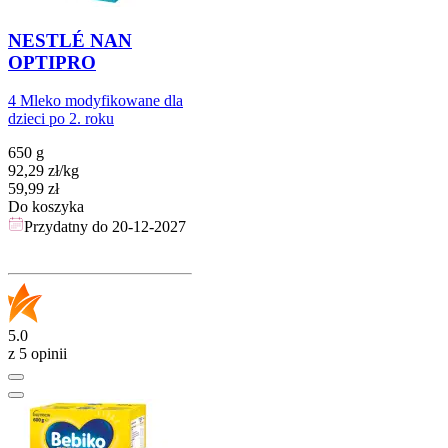
NESTLÉ NAN
OPTIPRO
4 Mleko modyfikowane dla
dzieci po 2. roku
650 g
92,29
zł
/
kg
Cena
59,99
zł
Do koszyka
Przydatny do
20-12-2027
5.0
z 5 opinii