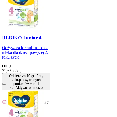
BEBIKO Junior 4
Odżywcza formuła na bazie
mleka dla dzieci powyżej 2.
roku życia
600 g
71,65
zł
/
kg
Odbierz za 10 gr: Przy
zakupie wybranych
produktów min. 1
szt.
Aktywuj promocję
Cena
42,99
zł
Do koszyka
Przydatny do
18-09-2027