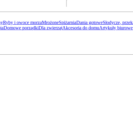
ny
Ryby i owoce morza
Mrożone
Spiżarnia
Dania gotowe
Słodycze, przek
ta
Domowe porządki
Dla zwierząt
Akcesoria do domu
Artykuły biurowe 