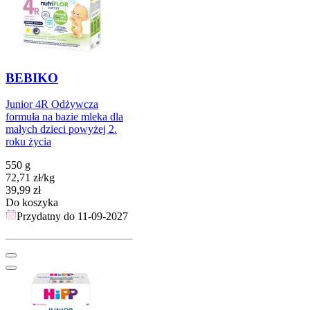
BEBIKO
Junior 4R Odżywcza
formuła na bazie mleka dla
małych dzieci powyżej 2.
roku życia
550 g
72,71
zł
/
kg
Cena
39,99
zł
Do koszyka
Przydatny do
11-09-2027