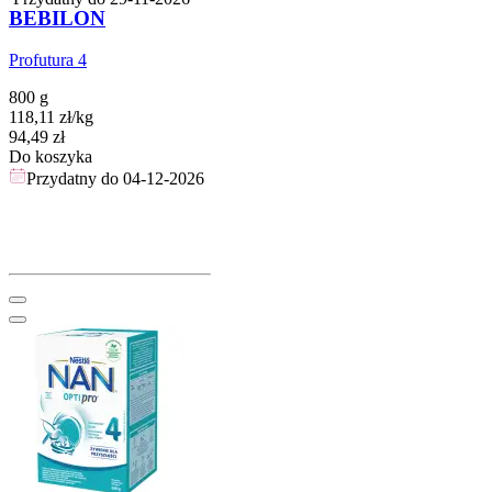
BEBILON
Profutura 4
800 g
118,11
zł
/
kg
Cena
94,49
zł
Do koszyka
Przydatny do
04-12-2026