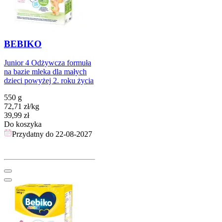
BEBIKO
Junior 4 Odżywcza formuła
na bazie mleka dla małych
dzieci powyżej 2. roku życia
550 g
72,71
zł
/
kg
Cena
39,99
zł
Do koszyka
Przydatny do
22-08-2027