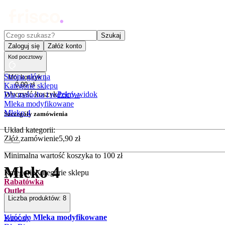
Czego szukasz?
Szukaj
Zaloguj się
Załóż konto
Kod pocztowy
Strona główna
Mój koszyk
0
,
00
zł
Kategorie sklepu
Wyczyść koszyk
Pełny widok
Dla malucha i rodziców
Mleka modyfikowane
Mleko 4
Szczegóły zamówienia
Układ kategorii:
Złóż zamówienie
5
,
90
zł
Minimalna wartość koszyka to
100
zł
Mleko 4
Kategorie
Kategorie sklepu
Rabatówka
Outlet
Liczba produktów:
8
Promocje
Nowości
Wróć do
Mleka modyfikowane
Kupony