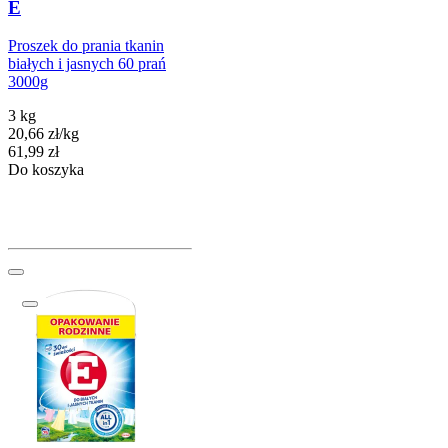
E
Proszek do prania tkanin
białych i jasnych 60 prań
3000g
3 kg
20,66
zł
/
kg
Cena
61,99
zł
Do koszyka