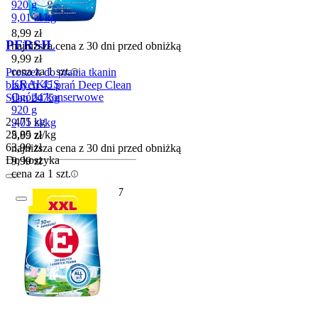
920 g
9,01
zł
/
kg
8,99
zł
PERSIL
najniższa cena z 30 dni przed obniżką
9,99
zł
cena za 1 szt.
Proszek do prania tkanin
KRAKUS
białych 45 prań Deep Clean
Ogórki konserwowe
Silan 2475g
920 g
2.475 kg
9,01
zł
/
kg
25,85
zł
/
kg
8,99
zł
Cena
63,99
zł
najniższa cena z 30 dni przed obniżką
Do koszyka
9,99
zł
cena za 1 szt.
Przydatny do
30-08-2027