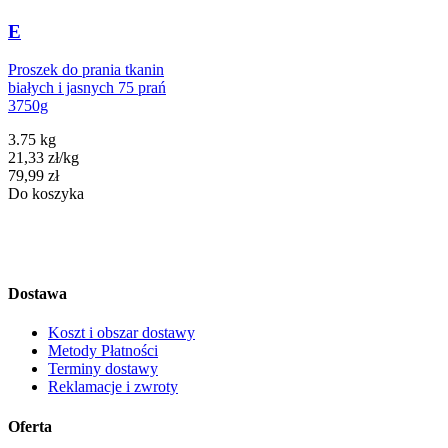
E
Proszek do prania tkanin
białych i jasnych 75 prań
3750g
3.75 kg
21,33
zł
/
kg
Cena
79,99
zł
Do koszyka
Dostawa
Koszt i obszar dostawy
Metody Płatności
Terminy dostawy
Reklamacje i zwroty
Oferta