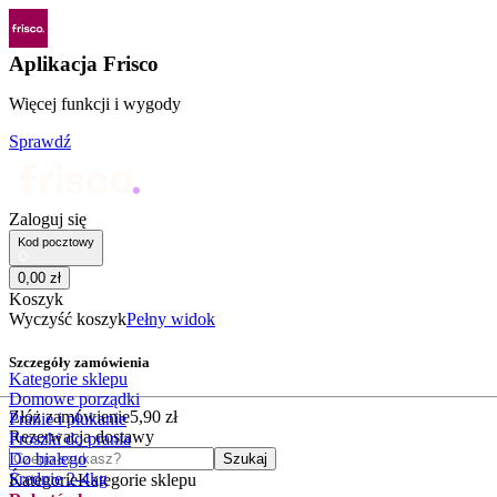
Aplikacja Frisco
Więcej funkcji i wygody
Sprawdź
Zaloguj się
Kod pocztowy
0
,
00
zł
Koszyk
Wyczyść koszyk
Pełny widok
Szczegóły zamówienia
Kategorie sklepu
Domowe porządki
Złóż zamówienie
5
,
90
zł
Pranie i płukanie
Rezerwacja dostawy
Proszki do prania
Czego szukasz?
Do białego
Szukaj
Średnie 2-4kg
Kategorie
Kategorie sklepu