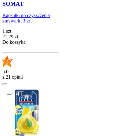
SOMAT
Kapsułki do czyszczenia
zmywarki 3 szt.
1 szt
Cena
21,29
zł
Do koszyka
5.0
z 21 opinii