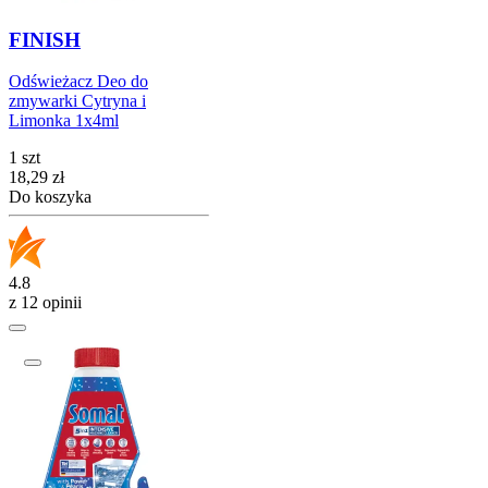
FINISH
Odświeżacz Deo do
zmywarki Cytryna i
Limonka 1x4ml
1 szt
Cena
18,29
zł
Do koszyka
4.8
z 12 opinii