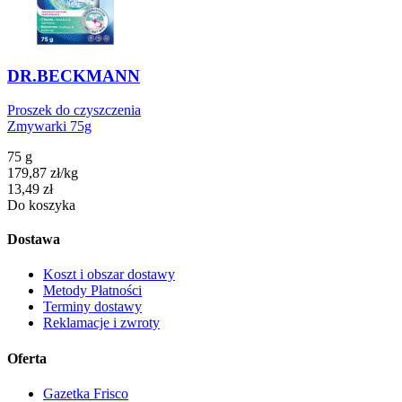
DR.BECKMANN
Proszek do czyszczenia
Zmywarki 75g
75 g
179,87
zł
/
kg
Cena
13,49
zł
Do koszyka
Dostawa
Koszt i obszar dostawy
Metody Płatności
Terminy dostawy
Reklamacje i zwroty
Oferta
Gazetka Frisco