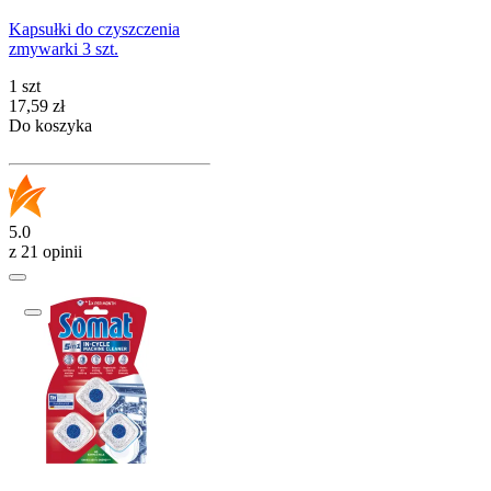
Kapsułki do czyszczenia
zmywarki 3 szt.
1 szt
Cena
17,59
zł
Do koszyka
5.0
z 21 opinii