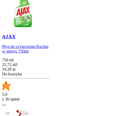
AJAX
Płyn do czyszczenia Kuchni
w sprayu 750ml
750 ml
25,72
zł
/
l
Cena
19,29
zł
Do koszyka
5.0
z 30 opinii