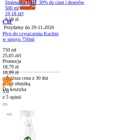
Śmietanka UHT 30% do ciast i deserów
500 ml
19,18
zł
/
l
Cena
9,59
zł
CIF
Przydatny do
29-11-2026
Płyn do czyszczenia Kuchni
w sprayu 750ml
750 ml
25,05
zł
/
l
Promocja
Cena promocyjna
18,79
zł
18,99
zł
najniższa cena z 30 dni
przed obniżką
Do koszyka
5.0
z 5 opinii