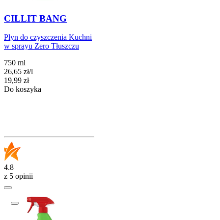
CILLIT BANG
Płyn do czyszczenia Kuchni
w sprayu Zero Tłuszczu
750 ml
26,65
zł
/
l
Cena
19,99
zł
Do koszyka
4.8
z 5 opinii