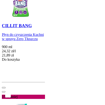
CILLIT BANG
Płyn do czyszczenia Kuchni
w sprayu Zero Tłuszczu
900 ml
24,32
zł
/
l
Cena
21,89
zł
Do koszyka
15%
taniej