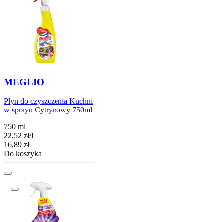
MEGLIO
Płyn do czyszczenia Kuchni
w sprayu Cytrynowy 750ml
750 ml
22,52
zł
/
l
Cena
16,89
zł
Do koszyka