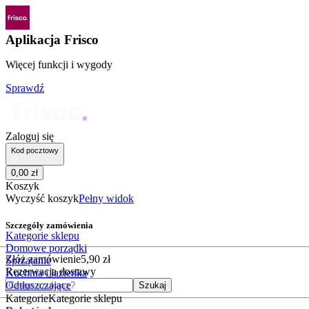
Aplikacja Frisco
Więcej funkcji i wygody
Sprawdź
Zaloguj się
Kod pocztowy
0
,
00
zł
Koszyk
Wyczyść koszyk
Pełny widok
Szczegóły zamówienia
Kategorie sklepu
Domowe porządki
Złóż zamówienie
5
,
90
zł
Sprzątanie
Rezerwacja dostawy
Kuchnia i łazienka
Czego szukasz?
Odtłuszczające
Szukaj
Kategorie
Kategorie sklepu