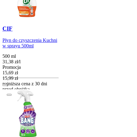
CIF
Płyn do czyszczenia Kuchni
w sprayu 500ml
500 ml
31,38
zł
/
l
Promocja
Cena promocyjna
15,69
zł
15,99
zł
najniższa cena z 30 dni
przed obniżką
Do koszyka