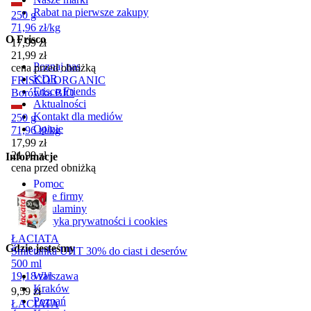
Rabat na pierwsze zakupy
250 g
71,96
zł
/
kg
O Frisco
Cena promocyjna
17,99
zł
21,99
zł
Poznaj nas
cena przed obniżką
KDR
FRISCO ORGANIC
Frisco Friends
Borówka BIO
Aktualności
Kontakt dla mediów
250 g
Opinie
71,96
zł
/
kg
Cena promocyjna
17,99
zł
21,99
zł
Informacje
cena przed obniżką
Pomoc
Dane firmy
Regulaminy
Polityka prywatności i cookies
ŁACIATA
Gdzie jesteśmy
Śmietanka UHT 30% do ciast i deserów
500 ml
Warszawa
19,18
zł
/
l
Kraków
Cena
9,59
zł
Poznań
ŁACIATA