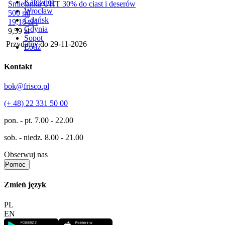
Katowice
Śmietanka UHT 30% do ciast i deserów
Wrocław
500 ml
Gdańsk
19,18
zł
/
l
Gdynia
Cena
9,59
zł
Sopot
Przydatny do
29-11-2026
Łódź
Kontakt
bok@frisco.pl
(+ 48) 22 331 50 00
pon. - pt.
7.00 - 22.00
sob. - niedz.
8.00 - 21.00
Obserwuj nas
Pomoc
Zmień język
PL
EN