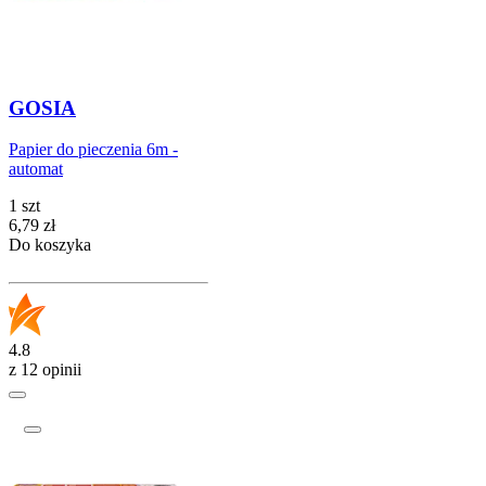
GOSIA
Papier do pieczenia 6m -
automat
1 szt
Cena
6,79
zł
Do koszyka
4.8
z 12 opinii