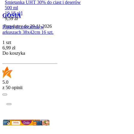
Śmietanka UHT 30% do ciast i deserów
500 ml
19,18
zł
/
l
GOSIA
Cena
9,59
zł
Przydatny do
29-11-2026
Papier do pieczenia w
arkuszach 38x42cm 16 szt.
1 szt
Cena
6,99
zł
Do koszyka
5.0
z 50 opinii