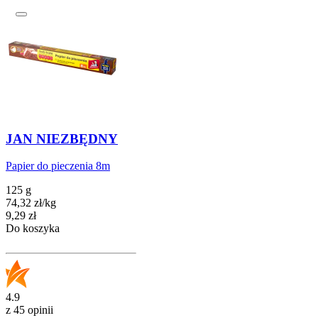
JAN NIEZBĘDNY
Papier do pieczenia 8m
125 g
74,32
zł
/
kg
Cena
9,29
zł
Do koszyka
4.9
z 45 opinii