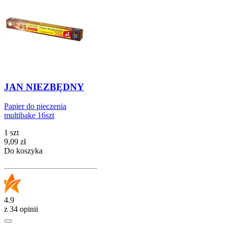
JAN NIEZBĘDNY
Papier do pieczenia
multibake 16szt
1 szt
Cena
9,09
zł
Do koszyka
4.9
z 34 opinii