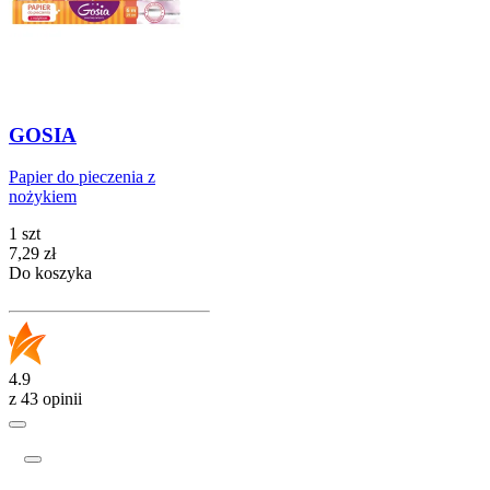
GOSIA
Papier do pieczenia z
nożykiem
1 szt
Cena
7,29
zł
Do koszyka
4.9
z 43 opinii