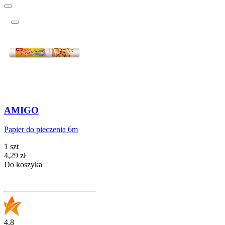
AMIGO
Papier do pieczenia 6m
1 szt
Cena
4,29
zł
Do koszyka
4.8