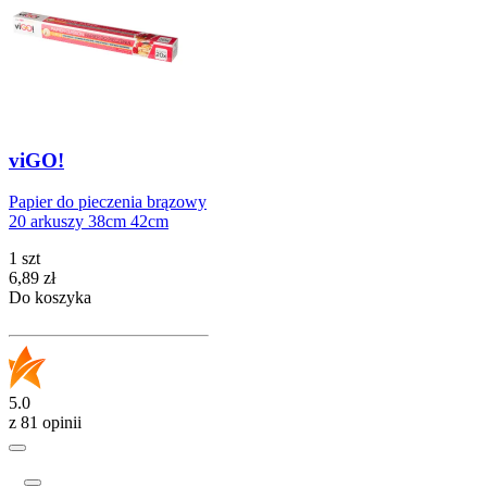
viGO!
Papier do pieczenia brązowy
20 arkuszy 38cm 42cm
1 szt
Cena
6,89
zł
Do koszyka
5.0
z 81 opinii