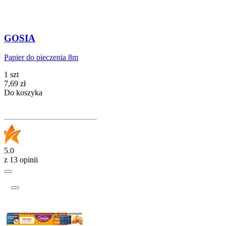
GOSIA
Papier do pieczenia 8m
1 szt
Cena
7,69
zł
Do koszyka
5.0
z 13 opinii