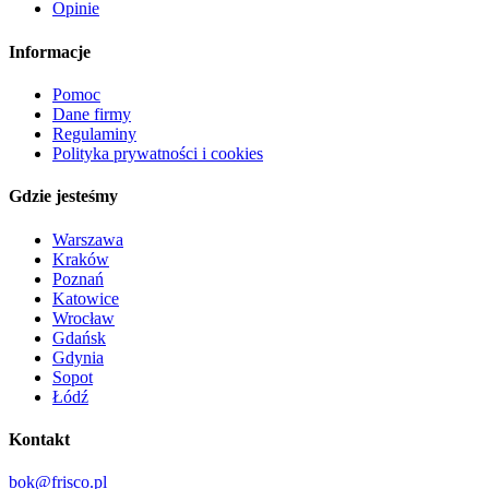
Opinie
Informacje
Pomoc
Dane firmy
Regulaminy
Polityka prywatności i cookies
Gdzie jesteśmy
Warszawa
Kraków
Poznań
Katowice
Wrocław
Gdańsk
Gdynia
Sopot
Łódź
Kontakt
bok@frisco.pl