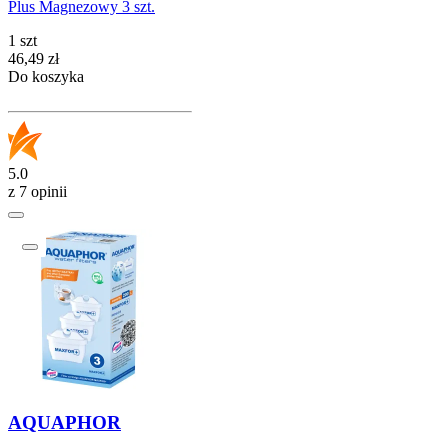
Plus Magnezowy 3 szt.
1 szt
Cena
46,49
zł
Do koszyka
5.0
z 7 opinii
AQUAPHOR