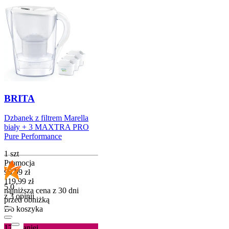
BRITA
Dzbanek z filtrem Marella
biały + 3 MAXTRA PRO
Pure Performance
1 szt
Promocja
Cena promocyjna
99,99
zł
119,99
zł
5.0
najniższa cena z 30 dni
z 3 opinii
przed obniżką
Do koszyka
17%
taniej