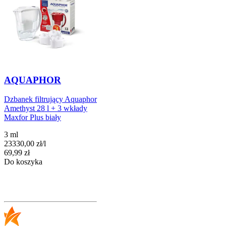
AQUAPHOR
Dzbanek filtrujący Aquaphor
Amethyst 28 l + 3 wkłady
Maxfor Plus biały
3 ml
23330,00
zł
/
l
Cena
69,99
zł
Do koszyka