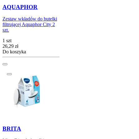
AQUAPHOR
Zestaw wkładów do butelki
filtrującej Aquaphor City 2
szt.
1 szt
Cena
26,29
zł
Do koszyka
BRITA