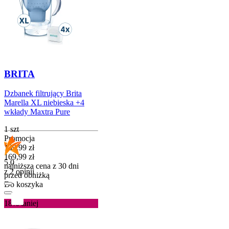
BRITA
Dzbanek filtrujący Brita
Marella XL niebieska +4
wkłady Maxtra Pure
1 szt
Promocja
Cena promocyjna
139,99
zł
169,99
zł
5.0
najniższa cena z 30 dni
z 2 opinii
przed obniżką
Do koszyka
18%
taniej