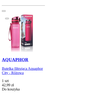
AQUAPHOR
Butelka filtrująca Aquaphor
City - Różowa
1 szt
Cena
42,99
zł
Do koszyka