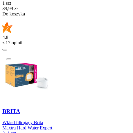
1 szt
Cena
89,99
zł
Do koszyka
4.8
z 17 opinii
BRITA
Wkład filtrujący Brita
Maxtra Hard Water Expert