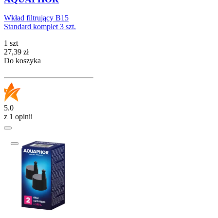
Wkład filtrujący B15
Standard komplet 3 szt.
1 szt
Cena
27,39
zł
Do koszyka
5.0
z 1 opinii