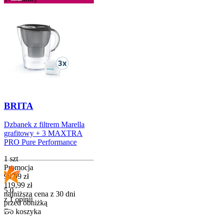
BRITA
Dzbanek z filtrem Marella
grafitowy + 3 MAXTRA
PRO Pure Performance
1 szt
Promocja
Cena promocyjna
99,99
zł
119,99
zł
5.0
najniższa cena z 30 dni
z 1 opinii
przed obniżką
Do koszyka