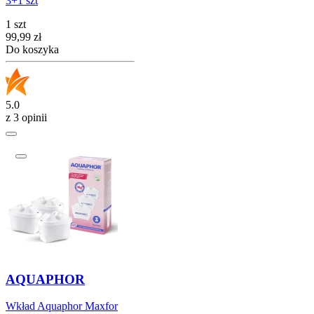
3+1 szt
1 szt
Cena
99,99
zł
Do koszyka
5.0
z 3 opinii
AQUAPHOR
Wkład Aquaphor Maxfor