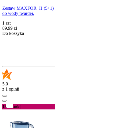
Zestaw MAXFOR+H (5+1)
do wody twardej.
1 szt
Cena
89,99
zł
Do koszyka
5.0
z 1 opinii
18%
taniej