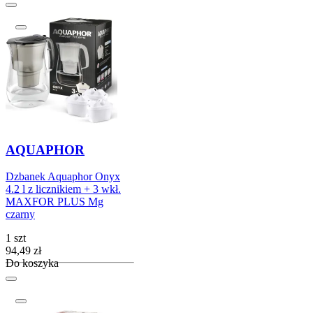
AQUAPHOR
Dzbanek Aquaphor Onyx
4.2 l z licznikiem + 3 wkł.
MAXFOR PLUS Mg
czarny
1 szt
Cena
94,49
zł
Do koszyka