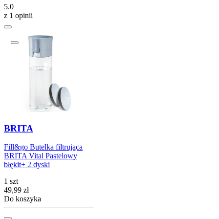
5.0
z 1 opinii
BRITA
Fill&go Butelka filtrująca
BRITA Vital Pastelowy
błękit+ 2 dyski
1 szt
Cena
49,99
zł
Do koszyka