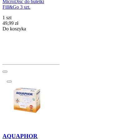
MicroDisc do butelki
Fill&Go 3 szt.
1 szt
Cena
49,99
zł
Do koszyka
AQUAPHOR