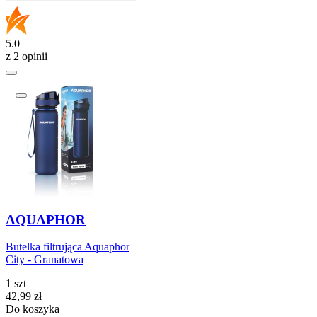
5.0
z 2 opinii
AQUAPHOR
Butelka filtrująca Aquaphor
City - Granatowa
1 szt
Cena
42,99
zł
Do koszyka