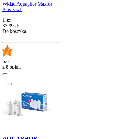
Wkład Aquaphor Maxfor
Plus 3 szt.
1 szt
Cena
33,99
zł
Do koszyka
5.0
z 8 opinii
AQUAPHOR