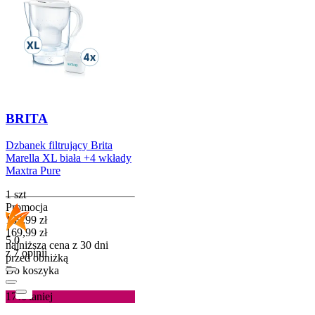
BRITA
Dzbanek filtrujący Brita
Marella XL biała +4 wkłady
Maxtra Pure
1 szt
Promocja
Cena promocyjna
139,99
zł
169,99
zł
5.0
najniższa cena z 30 dni
z 7 opinii
przed obniżką
Do koszyka
17%
taniej