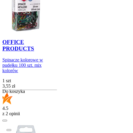
OFFICE
PRODUCTS
Spinacze kolorowe w
pudełku 100 szt. mix
kolorów
1 szt
Cena
3,55
zł
Do koszyka
4.5
z 2 opinii