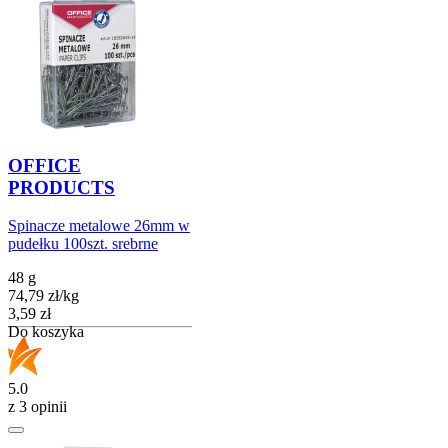
OFFICE
PRODUCTS
Spinacze metalowe 26mm w
pudełku 100szt. srebrne
48 g
74,79
zł
/
kg
Cena
3,59
zł
Do koszyka
5.0
z 3 opinii