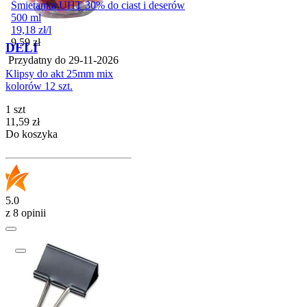
Śmietanka UHT 30% do ciast i deserów
500 ml
19,18
zł
/
l
Cena
9,59
zł
DELI
Przydatny do
29-11-2026
Klipsy do akt 25mm mix
kolorów 12 szt.
1 szt
Cena
11,59
zł
Do koszyka
5.0
z 8 opinii