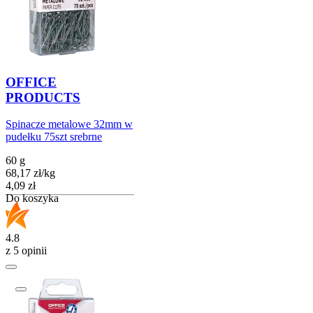
OFFICE
PRODUCTS
Spinacze metalowe 32mm w
pudełku 75szt srebrne
60 g
68,17
zł
/
kg
Cena
4,09
zł
Do koszyka
4.8
z 5 opinii