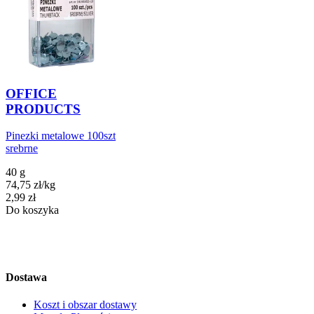
OFFICE
PRODUCTS
Pinezki metalowe 100szt
srebrne
40 g
74,75
zł
/
kg
Cena
2,99
zł
Do koszyka
Dostawa
Koszt i obszar dostawy