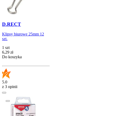
D.RECT
Klipsy biurowe 25mm 12
szt.
1 szt
Cena
6,29
zł
Do koszyka
5.0
z 3 opinii