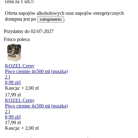
cena za 1 szt.
Oferta napojów alkoholowych oraz napojów energetycznych
dostępna jest po
.
zalogowaniu
Przydatny do
02-07-2027
Frisco poleca
KOZEL Cerny
Piwo ciemne 4x500 ml (puszka)
2 l
8,99
zł
/l
Kaucja: + 2,00 zł
Cena
17,99
zł
KOZEL Cerny
Piwo ciemne 4x500 ml (puszka)
2 l
8,99
zł
/l
Cena
17,99
zł
Kaucja: + 2,00 zł