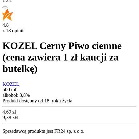
1
z
1
4.8
z 18 opinii
KOZEL Cerny Piwo ciemne
(cena zawiera 1 zł kaucji za
butelkę)
KOZEL
500 ml
alkohol:
3,8%
Produkt dostępny od 18. roku życia
Cena
4,69
zł
9,38
zł
/l
Sprzedawcą produktu jest FR24 sp. z o.o.