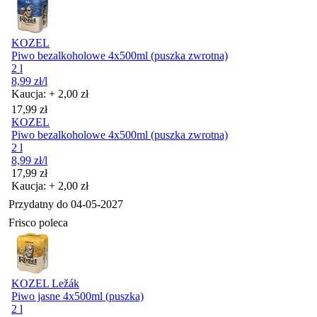
KOZEL
Piwo bezalkoholowe 4x500ml (puszka zwrotna)
2 l
8,99
zł
/l
Kaucja: + 2,00 zł
Cena
17,99
zł
KOZEL
Piwo bezalkoholowe 4x500ml (puszka zwrotna)
2 l
8,99
zł
/l
Cena
17,99
zł
Kaucja: + 2,00 zł
Przydatny do
04-05-2027
Frisco poleca
KOZEL Ležák
Piwo jasne 4x500ml (puszka)
2 l