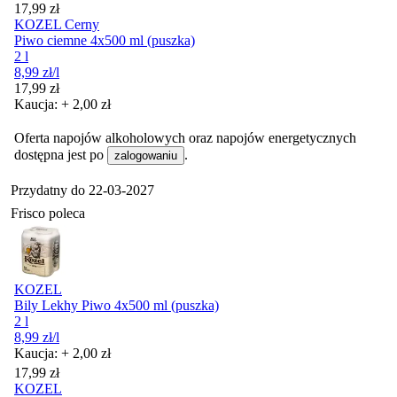
Cena
17,99
zł
KOZEL Cerny
Piwo ciemne 4x500 ml (puszka)
2 l
8,99
zł
/l
Cena
17,99
zł
Kaucja: + 2,00 zł
Oferta napojów alkoholowych oraz napojów energetycznych
dostępna jest po
.
zalogowaniu
Przydatny do
22-03-2027
Frisco poleca
KOZEL
Bily Lekhy Piwo 4x500 ml (puszka)
2 l
8,99
zł
/l
Kaucja: + 2,00 zł
Cena
17,99
zł
KOZEL