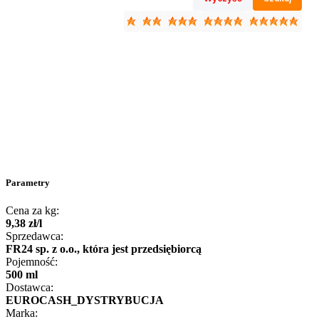
Parametry
Cena za kg:
9
,
38
zł
/
l
Sprzedawca:
FR24 sp. z o.o., która jest przedsiębiorcą
Pojemność:
500 ml
Dostawca:
EUROCASH_DYSTRYBUCJA
Marka: