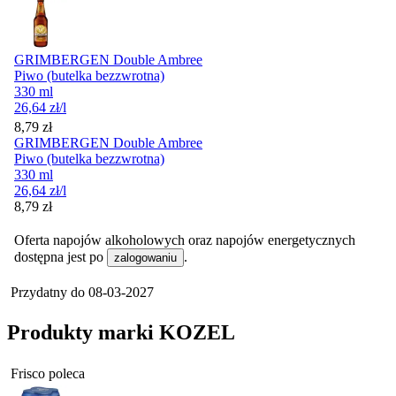
GRIMBERGEN Double Ambree
Piwo (butelka bezzwrotna)
330 ml
26,64
zł
/l
Cena
8,79
zł
GRIMBERGEN Double Ambree
Piwo (butelka bezzwrotna)
330 ml
26,64
zł
/l
Cena
8,79
zł
Oferta napojów alkoholowych oraz napojów energetycznych
dostępna jest po
.
zalogowaniu
Przydatny do
08-03-2027
Produkty marki KOZEL
Frisco poleca