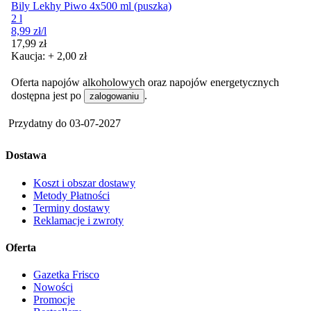
Bily Lekhy Piwo 4x500 ml (puszka)
2 l
8,99
zł
/l
Cena
17,99
zł
Kaucja: + 2,00 zł
Oferta napojów alkoholowych oraz napojów energetycznych
dostępna jest po
.
zalogowaniu
Przydatny do
03-07-2027
Dostawa
Koszt i obszar dostawy
Metody Płatności
Terminy dostawy
Reklamacje i zwroty
Oferta
Gazetka Frisco
Nowości
Promocje