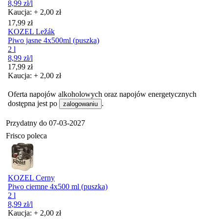
8,99
zł
/l
Kaucja: + 2,00 zł
Cena
17,99
zł
KOZEL Ležák
Piwo jasne 4x500ml (puszka)
2 l
8,99
zł
/l
Cena
17,99
zł
Kaucja: + 2,00 zł
Oferta napojów alkoholowych oraz napojów energetycznych
dostępna jest po
.
zalogowaniu
Przydatny do
07-03-2027
Frisco poleca
KOZEL Cerny
Piwo ciemne 4x500 ml (puszka)
2 l
8,99
zł
/l
Kaucja: + 2,00 zł