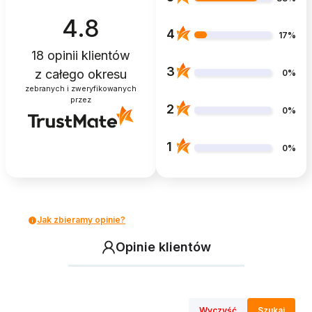
4.8
4
17%
18
opinii klientów
3
z całego okresu
0%
zebranych i zweryfikowanych
przez
2
0%
1
0%
Jak zbieramy opinie?
Opinie klientów
Wyczyść
Szukaj