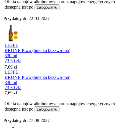
Oferta napojów alkoholowych oraz napojów energetycznych
dostępna jest po
.
zalogowaniu
Przydatny do
22-03-2027
LEFFE
BRUNE Piwo (butelka bezzwrotna)
330 ml
23,30
zł
/l
Cena
7,69
zł
LEFFE
BRUNE Piwo (butelka bezzwrotna)
330 ml
23,30
zł
/l
Cena
7,69
zł
Oferta napojów alkoholowych oraz napojów energetycznych
dostępna jest po
.
zalogowaniu
Przydatny do
27-08-2027