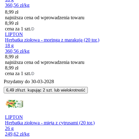
360,56
zł
/kg
8,99
zł
najniższa cena od wprowadzenia towaru
8,99
zł
cena za 1 szt.
LIPTON
Herbatka ziołowa - moringa z marakują (20 tor.)
18 g
360,56
zł
/kg
8,99
zł
najniższa cena od wprowadzenia towaru
8,99
zł
cena za 1 szt.
Przydatny do
30-03-2028
6,49
zł/szt. kupując
2
szt.
lub wielokrotność
LIPTON
Herbatka ziołowa - mięta z cytrusami (20 tor.)
26 g
249,62
zł
/kg