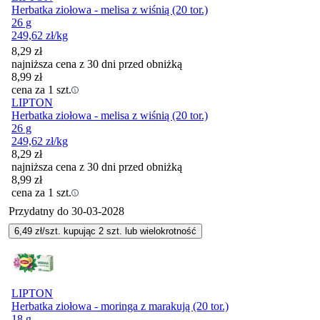
Herbatka ziołowa - melisa z wiśnią (20 tor.)
26 g
249,62
zł
/kg
8,29
zł
najniższa cena z 30 dni przed obniżką
8,99
zł
cena za 1 szt.
LIPTON
Herbatka ziołowa - melisa z wiśnią (20 tor.)
26 g
249,62
zł
/kg
8,29
zł
najniższa cena z 30 dni przed obniżką
8,99
zł
cena za 1 szt.
Przydatny do
30-03-2028
6,49
zł/szt. kupując
2
szt.
lub wielokrotność
LIPTON
Herbatka ziołowa - moringa z marakują (20 tor.)
18 g