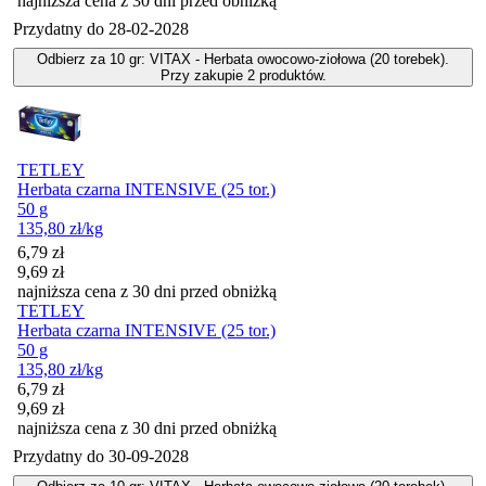
najniższa cena z 30 dni przed obniżką
Przydatny do
28-02-2028
Odbierz za 10 gr: VITAX - Herbata owocowo-ziołowa (20 torebek).
Przy zakupie 2 produktów.
TETLEY
Herbata czarna INTENSIVE (25 tor.)
50 g
135,80
zł
/kg
Cena promocyjna
6,79
zł
9,69
zł
najniższa cena z 30 dni przed obniżką
TETLEY
Herbata czarna INTENSIVE (25 tor.)
50 g
135,80
zł
/kg
Cena promocyjna
6,79
zł
9,69
zł
najniższa cena z 30 dni przed obniżką
Przydatny do
30-09-2028