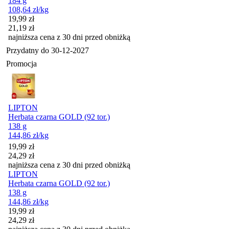
184 g
108,64
zł
/kg
Cena promocyjna
19,99
zł
21,19
zł
najniższa cena z 30 dni przed obniżką
Przydatny do
30-12-2027
Promocja
LIPTON
Herbata czarna GOLD (92 tor.)
138 g
144,86
zł
/kg
Cena promocyjna
19,99
zł
24,29
zł
najniższa cena z 30 dni przed obniżką
LIPTON
Herbata czarna GOLD (92 tor.)
138 g
144,86
zł
/kg
Cena promocyjna
19,99
zł
24,29
zł