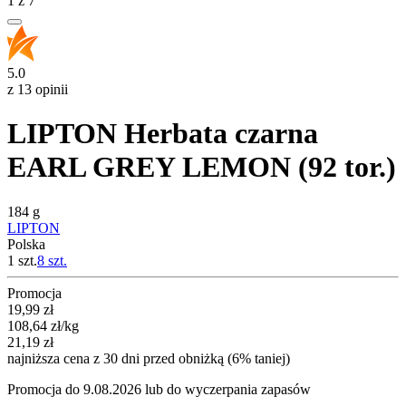
1
z
7
5.0
z 13 opinii
LIPTON Herbata czarna
EARL GREY LEMON (92 tor.)
184 g
LIPTON
Polska
1 szt.
8
szt.
Promocja
Cena promocyjna
19,99
zł
108,64
zł
/kg
21,19
zł
najniższa cena z 30 dni przed obniżką (6% taniej)
Promocja do 9.08.2026 lub do wyczerpania zapasów