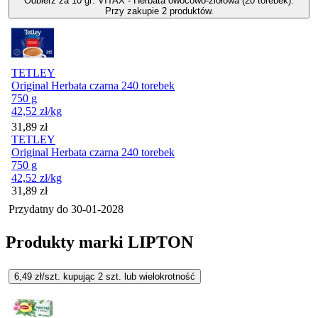
Odbierz za 10 gr: VITAX - Herbata owocowo-ziołowa (20 torebek).
Przy zakupie 2 produktów.
TETLEY
Original Herbata czarna 240 torebek
750 g
42,52
zł
/kg
Cena
31,89
zł
TETLEY
Original Herbata czarna 240 torebek
750 g
42,52
zł
/kg
Cena
31,89
zł
Przydatny do
30-01-2028
Produkty marki LIPTON
6,49
zł/szt. kupując
2
szt.
lub wielokrotność