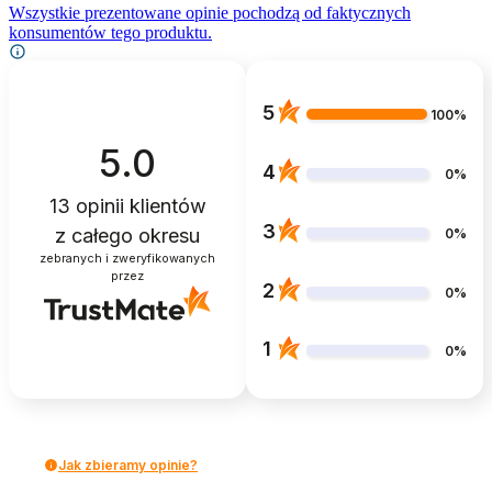
Wszystkie prezentowane opinie pochodzą od faktycznych
konsumentów tego produktu.
5
100%
5.0
4
0%
13
opinii klientów
3
z całego okresu
0%
zebranych i zweryfikowanych
przez
2
0%
1
0%
Jak zbieramy opinie?