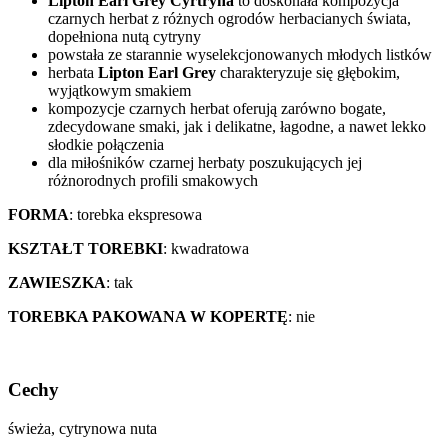
Lipton Earl Grey Cyrtryna
to doskonała kompozycja
czarnych herbat z różnych ogrodów herbacianych świata,
dopełniona nutą cytryny
powstała ze starannie wyselekcjonowanych młodych listków
herbata
Lipton Earl Grey
charakteryzuje się głębokim,
wyjątkowym smakiem
kompozycje czarnych herbat oferują zarówno bogate,
zdecydowane smaki, jak i delikatne, łagodne, a nawet lekko
słodkie połączenia
dla miłośników czarnej herbaty poszukujących jej
różnorodnych profili smakowych
FORMA
: torebka ekspresowa
KSZTAŁT TOREBKI
: kwadratowa
ZAWIESZKA
: tak
TOREBKA PAKOWANA W KOPERTĘ
: nie
Cechy
świeża, cytrynowa nuta