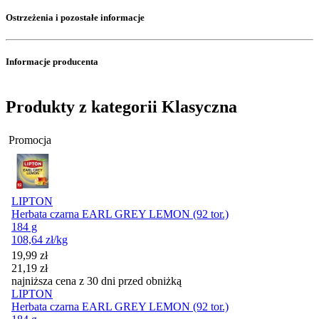
Ostrzeżenia i pozostałe informacje
Informacje producenta
Produkty z kategorii Klasyczna
Promocja
LIPTON
Herbata czarna EARL GREY LEMON (92 tor.)
184 g
108,64
zł
/kg
Cena promocyjna
19,99
zł
21,19
zł
najniższa cena z 30 dni przed obniżką
LIPTON
Herbata czarna EARL GREY LEMON (92 tor.)