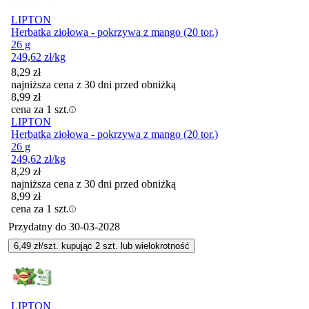
LIPTON
Herbatka ziołowa - pokrzywa z mango (20 tor.)
26 g
249,62
zł
/kg
8,29
zł
najniższa cena z 30 dni przed obniżką
8,99
zł
cena za 1 szt.
LIPTON
Herbatka ziołowa - pokrzywa z mango (20 tor.)
26 g
249,62
zł
/kg
8,29
zł
najniższa cena z 30 dni przed obniżką
8,99
zł
cena za 1 szt.
Przydatny do
30-03-2028
6,49
zł/szt. kupując
2
szt.
lub wielokrotność
LIPTON