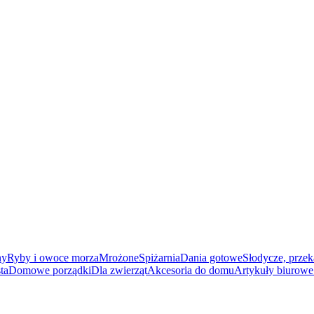
ny
Ryby i owoce morza
Mrożone
Spiżarnia
Dania gotowe
Słodycze, przek
ta
Domowe porządki
Dla zwierząt
Akcesoria do domu
Artykuły biurowe 