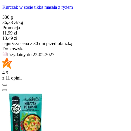
Kurczak w sosie tikka masala z ryżem
330 g
36,33
zł
/kg
Promocja
Cena promocyjna
11,99
zł
13,49
zł
najniższa cena z 30 dni przed obniżką
Do koszyka
Przydatny do
22-05-2027
4.9
z 11 opinii