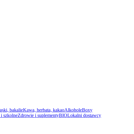
ąski, bakalie
Kawa, herbata, kakao
Alkohole
Boxy
i szkolne
Zdrowie i suplementy
BIO
Lokalni dostawcy