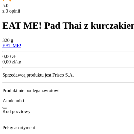
5.0
z 3 opinii
EAT ME! Pad Thai z kurczaki
320 g
EAT ME!
Cena
0,00
zł
0,00
zł
/kg
Sprzedawcą produktu jest Frisco S.A.
Produkt nie podlega zwrotowi
Zamienniki
Kod pocztowy
Pełny asortyment