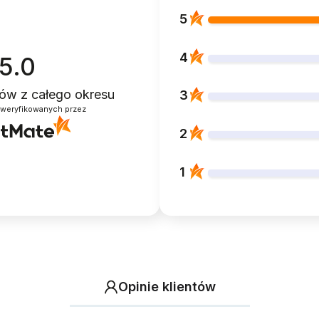
5
4
5.0
ntów
z całego okresu
3
zweryfikowanych przez
2
1
Opinie klientów