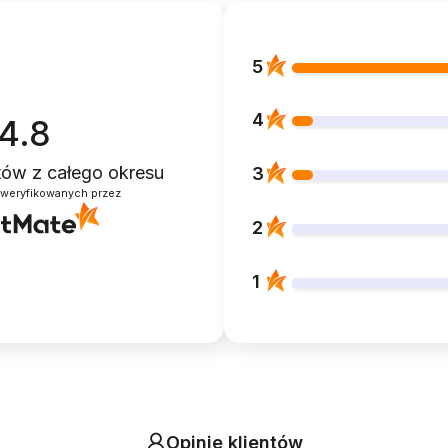
5
4
4.8
ntów
z całego okresu
3
zweryfikowanych przez
2
1
Opinie klientów