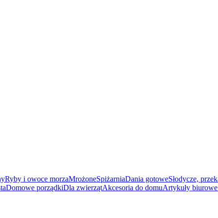
ny
Ryby i owoce morza
Mrożone
Spiżarnia
Dania gotowe
Słodycze, przek
ta
Domowe porządki
Dla zwierząt
Akcesoria do domu
Artykuły biurowe 