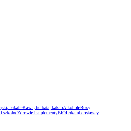
ąski, bakalie
Kawa, herbata, kakao
Alkohole
Boxy
i szkolne
Zdrowie i suplementy
BIO
Lokalni dostawcy