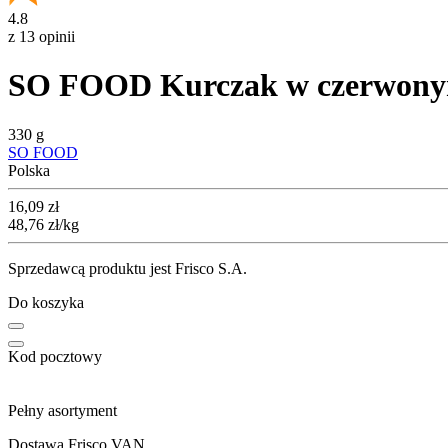
4.8
z 13 opinii
SO FOOD Kurczak w czerwonym
330 g
SO FOOD
Polska
Cena
16,09
zł
48,76
zł
/kg
Sprzedawcą produktu jest Frisco S.A.
Do koszyka
Kod pocztowy
Pełny asortyment
Dostawa Frisco VAN