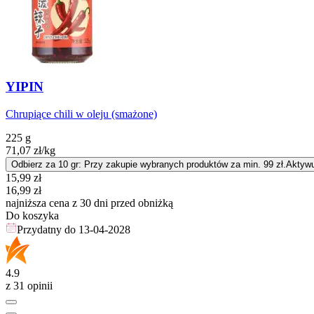
YIPIN
Chrupiące chili w oleju (smażone)
225 g
71,07
zł
/kg
Odbierz za 10 gr: Przy zakupie wybranych produktów za min. 99 zł.
Aktywu
Cena promocyjna
15,99
zł
16,99
zł
najniższa cena z 30 dni przed obniżką
Do koszyka
Przydatny do
13-04-2028
4.9
z 31 opinii