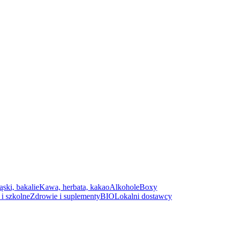
ąski, bakalie
Kawa, herbata, kakao
Alkohole
Boxy
i szkolne
Zdrowie i suplementy
BIO
Lokalni dostawcy