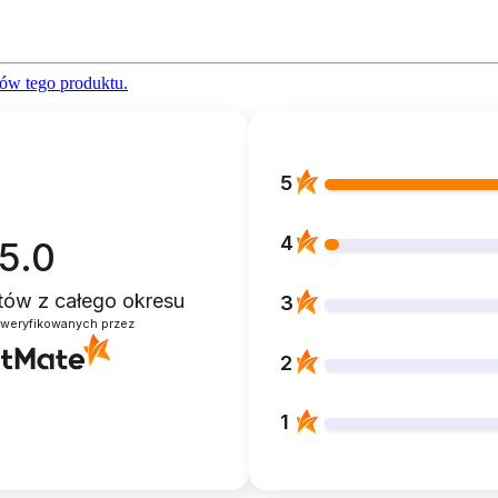
ów tego produktu.
5
4
5.0
ntów
z całego okresu
3
zweryfikowanych przez
2
1