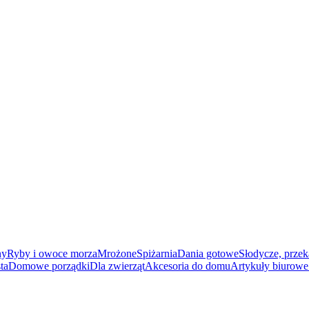
ny
Ryby i owoce morza
Mrożone
Spiżarnia
Dania gotowe
Słodycze, przek
ta
Domowe porządki
Dla zwierząt
Akcesoria do domu
Artykuły biurowe 