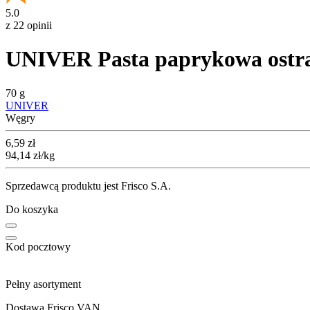
5.0
z 22 opinii
UNIVER Pasta paprykowa ostr
70 g
UNIVER
Węgry
Cena
6,59
zł
94,14
zł
/kg
Sprzedawcą produktu jest Frisco S.A.
Do koszyka
Kod pocztowy
Pełny asortyment
Dostawa Frisco VAN