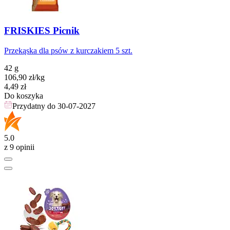
FRISKIES Picnik
Przekąska dla psów z kurczakiem 5 szt.
42 g
106,90
zł
/kg
Cena
4,49
zł
Do koszyka
Przydatny do
30-07-2027
5.0
z 9 opinii