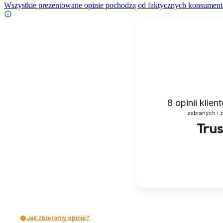
Wszystkie prezentowane opinie pochodzą od faktycznych konsument
8
opinii klie
zebranych i 
Jak zbieramy opinie?