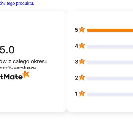
ów tego produktu.
5
4
5.0
ntów
z całego okresu
3
zweryfikowanych przez
2
1