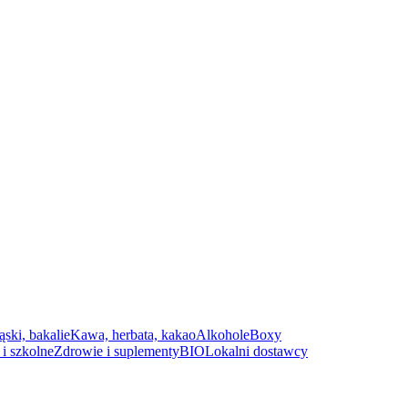
ąski, bakalie
Kawa, herbata, kakao
Alkohole
Boxy
i szkolne
Zdrowie i suplementy
BIO
Lokalni dostawcy