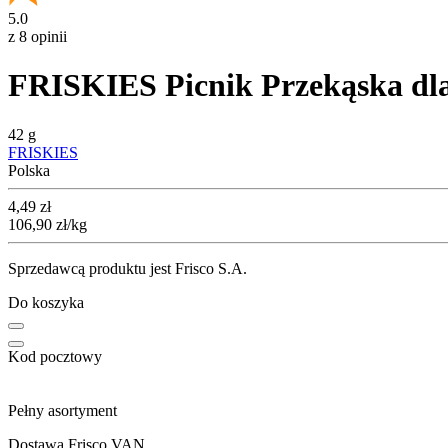
5.0
z 8 opinii
FRISKIES Picnik Przekąska dla 
42 g
FRISKIES
Polska
Cena
4,49
zł
106,90
zł
/kg
Sprzedawcą produktu jest Frisco S.A.
Do koszyka
Kod pocztowy
Pełny asortyment
Dostawa Frisco VAN