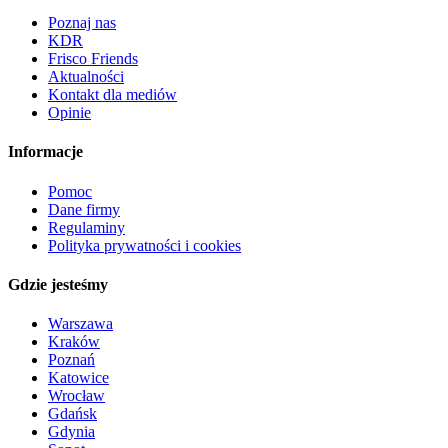
Poznaj nas
KDR
Frisco Friends
Aktualności
Kontakt dla mediów
Opinie
Informacje
Pomoc
Dane firmy
Regulaminy
Polityka prywatności i cookies
Gdzie jesteśmy
Warszawa
Kraków
Poznań
Katowice
Wrocław
Gdańsk
Gdynia