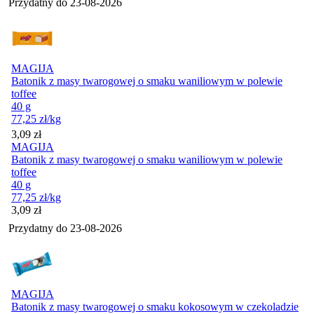
Przydatny do
23-08-2026
MAGIJA
Batonik z masy twarogowej o smaku waniliowym w polewie
toffee
40 g
77,25
zł
/kg
Cena
3,09
zł
MAGIJA
Batonik z masy twarogowej o smaku waniliowym w polewie
toffee
40 g
77,25
zł
/kg
Cena
3,09
zł
Przydatny do
23-08-2026
MAGIJA
Batonik z masy twarogowej o smaku kokosowym w czekoladzie