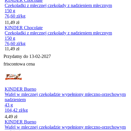
KINDER Chocolate
Czekoladki z mlecznej czekolady z nadzieniem mlecznym
150 g
76,60
zł
/kg
Cena
11,49
zł
KINDER Chocolate
Czekoladki z mlecznej czekolady z nadzieniem mlecznym
150 g
76,60
zł
/kg
Cena
11,49
zł
Przydatny do
13-02-2027
friscontowa cena
KINDER Bueno
Wafel w mlecznej czekoladzie wypełniony mleczno-orzechowym
nadzieniem
43 g
104,42
zł
/kg
Cena
4,49
zł
KINDER Bueno
Wafel w mlecznej czekoladzie wypełniony mleczno-orzechowym