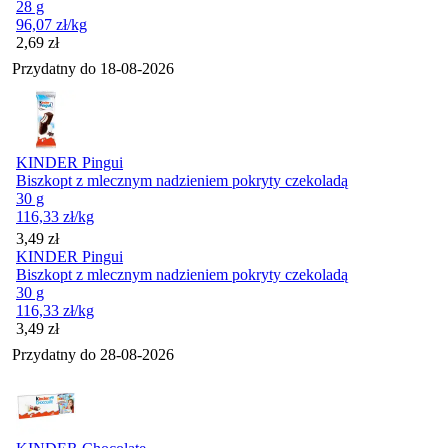
28 g
96,07
zł
/kg
Cena
2,69
zł
Przydatny do
18-08-2026
KINDER Pingui
Biszkopt z mlecznym nadzieniem pokryty czekoladą
30 g
116,33
zł
/kg
Cena
3,49
zł
KINDER Pingui
Biszkopt z mlecznym nadzieniem pokryty czekoladą
30 g
116,33
zł
/kg
Cena
3,49
zł
Przydatny do
28-08-2026