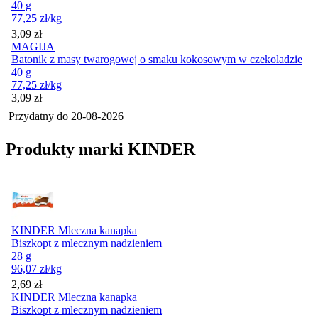
40 g
77,25
zł
/kg
Cena
3,09
zł
MAGIJA
Batonik z masy twarogowej o smaku kokosowym w czekoladzie
40 g
77,25
zł
/kg
Cena
3,09
zł
Przydatny do
20-08-2026
Produkty marki KINDER
KINDER Mleczna kanapka
Biszkopt z mlecznym nadzieniem
28 g
96,07
zł
/kg
Cena
2,69
zł
KINDER Mleczna kanapka
Biszkopt z mlecznym nadzieniem