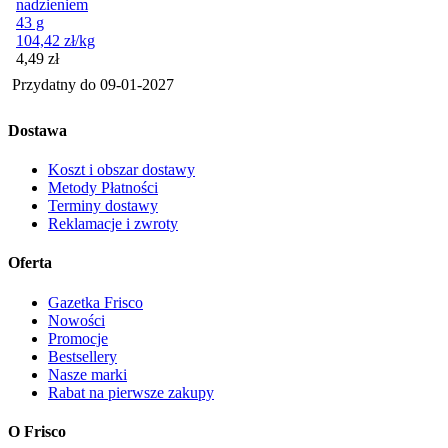
nadzieniem
43 g
104,42
zł
/kg
Cena
4,49
zł
Przydatny do
09-01-2027
Dostawa
Koszt i obszar dostawy
Metody Płatności
Terminy dostawy
Reklamacje i zwroty
Oferta
Gazetka Frisco
Nowości
Promocje
Bestsellery
Nasze marki
Rabat na pierwsze zakupy
O Frisco