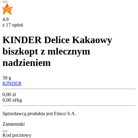
4.9
z 17 opinii
KINDER Delice Kakaowy
biszkopt z mlecznym
nadzieniem
39 g
KINDER
Cena
0,00
zł
0,00
zł
/kg
Sprzedawcą produktu jest Frisco S.A.
Zamienniki
Kod pocztowy