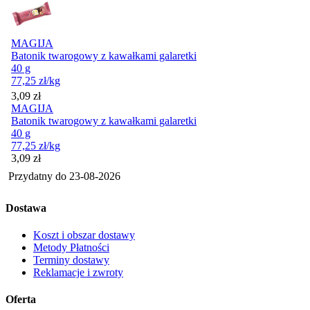
MAGIJA
Batonik twarogowy z kawałkami galaretki
40 g
77,25
zł
/kg
Cena
3,09
zł
MAGIJA
Batonik twarogowy z kawałkami galaretki
40 g
77,25
zł
/kg
Cena
3,09
zł
Przydatny do
23-08-2026
Dostawa
Koszt i obszar dostawy
Metody Płatności
Terminy dostawy
Reklamacje i zwroty
Oferta