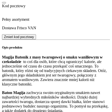
Kod pocztowy
Pełny asortyment
Dostawa Frisco VAN
Zmień kod pocztowy
Opis produktu
Magija Batonik z masy twarogowej o smaku waniliowym w
czekoladzie
to coś dla osób, które chcą ograniczyć kalorie, ale
jednocześnie od czasu do czasu przekąsić coś smacznego. To
batonik, który różni się od tradycyjnych ciekawym składem. Otóż,
głównym jego składnikiem jest ser twarogowy, połączony z
aromatem waniliowym. Zawiera znacznie mniej kalorii niż
klasyczne batoniki.
Baton Magija
zachwyca swoim oryginalnym smakiem nawet
najbardziej wybrednych miłośników słodkości. Dzięki dużej
zawartości twarogu, dostarcza sporej dawki białka, które stanowi
podstawowy budulec naszego organizmu. To pomysł na przekąskę,
a także dodatek do drugiego śniadania.