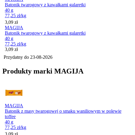
Batonik twarogowy z kawałkami galaretki
40 g
77,25
zł
/kg
Cena
3,09
zł
MAGIJA
Batonik twarogowy z kawałkami galaretki
40 g
77,25
zł
/kg
Cena
3,09
zł
Przydatny do
23-08-2026
Produkty marki MAGIJA
MAGIJA
Batonik z masy twarogowej o smaku waniliowym w polewie
toffee
40 g
77,25
zł
/kg
Cena
3,09
zł