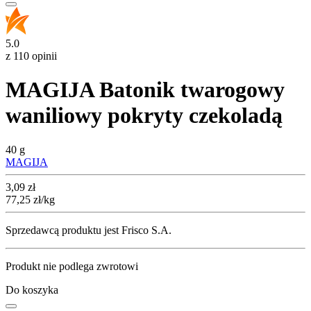
5.0
z 110 opinii
MAGIJA Batonik twarogowy
waniliowy pokryty czekoladą
40 g
MAGIJA
Cena
3,09
zł
77,25
zł
/kg
Sprzedawcą produktu jest Frisco S.A.
Produkt nie podlega zwrotowi
Do koszyka