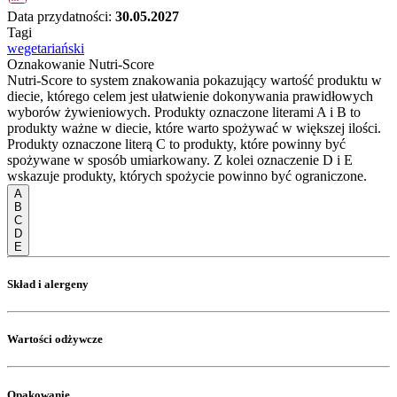
Data przydatności:
30.05.2027
Tagi
wegetariański
Oznakowanie Nutri-Score
Nutri-Score to system znakowania pokazujący wartość produktu w
diecie, którego celem jest ułatwienie dokonywania prawidłowych
wyborów żywieniowych. Produkty oznaczone literami A i B to
produkty ważne w diecie, które warto spożywać w większej ilości.
Produkty oznaczone literą C to produkty, które powinny być
spożywane w sposób umiarkowany. Z kolei oznaczenie D i E
wskazuje produkty, których spożycie powinno być ograniczone.
A
B
C
D
E
Skład i alergeny
Wartości odżywcze
Opakowanie