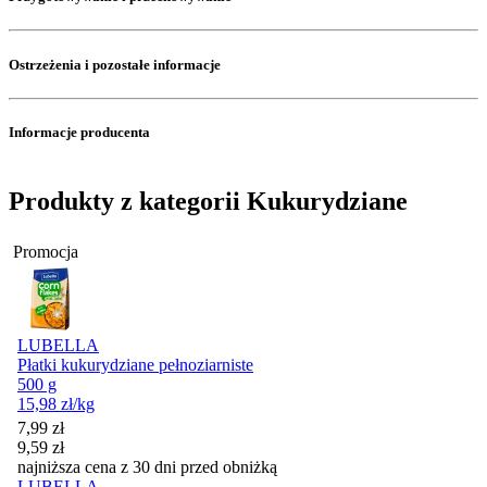
Ostrzeżenia i pozostałe informacje
Informacje producenta
Produkty z kategorii Kukurydziane
Promocja
LUBELLA
Płatki kukurydziane pełnoziarniste
500 g
15,98
zł
/kg
Cena promocyjna
7,99
zł
9,59
zł
najniższa cena z 30 dni przed obniżką
LUBELLA