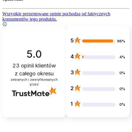
Wszystkie prezentowane opinie pochodzą od faktycznych
konsumentów tego produktu.
5
96%
5.0
4
4%
23
opinii klientów
3
z całego okresu
0%
zebranych i zweryfikowanych
przez
2
0%
1
0%