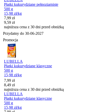
Płatki kukurydziane pełnoziarniste
500 g
15,98
zł
/kg
Cena promocyjna
7,99
zł
9,59
zł
najniższa cena z 30 dni przed obniżką
Przydatny do
30-06-2027
Promocja
LUBELLA
Płatki kukurydziane klasyczne
500 g
15,98
zł
/kg
Cena promocyjna
7,99
zł
8,49
zł
najniższa cena z 30 dni przed obniżką
LUBELLA
Płatki kukurydziane klasyczne
500 g
15,98
zł
/kg
Cena promocyjna
7,99
zł