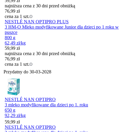
59,99
zł
najniższa cena z 30 dni przed obniżką
76,99
zł
cena za 1 szt.
NESTLÉ NAN OPTIPRO PLUS
3 HM-O Mleko modyfikowane Junior dla dzieci po 1 roku w
puszce
800 g
62,49
zł
/kg
59,99
zł
najniższa cena z 30 dni przed obniżką
76,99
zł
cena za 1 szt.
Przydatny do
30-03-2028
NESTLÉ NAN OPTIPRO
3 mleko modyfikowane dla dzieci po 1. roku
650 g
92,29
zł
/kg
Cena
59,99
zł
NESTLÉ NAN OPTIPRO