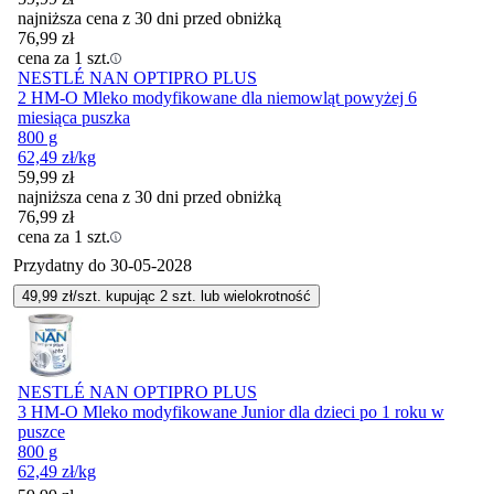
najniższa cena z 30 dni przed obniżką
76,99
zł
cena za 1 szt.
NESTLÉ NAN OPTIPRO PLUS
2 HM-O Mleko modyfikowane dla niemowląt powyżej 6
miesiąca puszka
800 g
62,49
zł
/kg
59,99
zł
najniższa cena z 30 dni przed obniżką
76,99
zł
cena za 1 szt.
Przydatny do
30-05-2028
49,99
zł/szt. kupując
2
szt.
lub wielokrotność
NESTLÉ NAN OPTIPRO PLUS
3 HM-O Mleko modyfikowane Junior dla dzieci po 1 roku w
puszce
800 g
62,49
zł
/kg