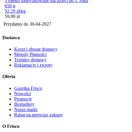
3 mleko modyfikowane dla dzieci po 1. roku
650 g
92,29
zł
/kg
Cena
59,99
zł
Przydatny do
30-04-2027
Dostawa
Koszt i obszar dostawy
Metody Płatności
Terminy dostawy
Reklamacje i zwroty
Oferta
Gazetka Frisco
Nowości
Promocje
Bestsellery
Nasze marki
Rabat na pierwsze zakupy
O Frisco