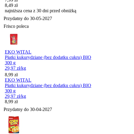
8,49
zł
najniższa cena z 30 dni przed obniżką
Przydatny do
30-05-2027
Frisco poleca
EKO WITAL
Płatki kukurydziane (bez dodatku cukru) BIO
300 g
29,97
zł
/kg
Cena
8,99
zł
EKO WITAL
Płatki kukurydziane (bez dodatku cukru) BIO
300 g
29,97
zł
/kg
Cena
8,99
zł
Przydatny do
30-04-2027