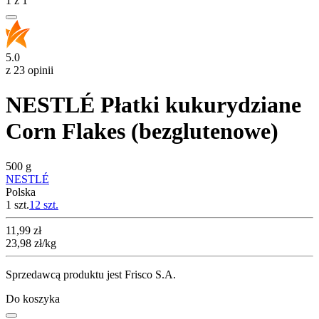
1
z
1
5.0
z 23 opinii
NESTLÉ Płatki kukurydziane
Corn Flakes (bezglutenowe)
500 g
NESTLÉ
Polska
1 szt.
12
szt.
Cena
11,99
zł
23,98
zł
/kg
Sprzedawcą produktu jest Frisco S.A.
Do koszyka