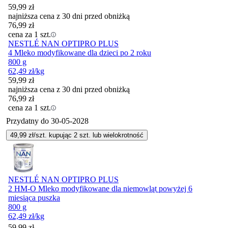
59,99
zł
najniższa cena z 30 dni przed obniżką
76,99
zł
cena za 1 szt.
NESTLÉ NAN OPTIPRO PLUS
4 Mleko modyfikowane dla dzieci po 2 roku
800 g
62,49
zł
/kg
59,99
zł
najniższa cena z 30 dni przed obniżką
76,99
zł
cena za 1 szt.
Przydatny do
30-05-2028
49,99
zł/szt. kupując
2
szt.
lub wielokrotność
NESTLÉ NAN OPTIPRO PLUS
2 HM-O Mleko modyfikowane dla niemowląt powyżej 6
miesiąca puszka
800 g
62,49
zł
/kg
59,99
zł