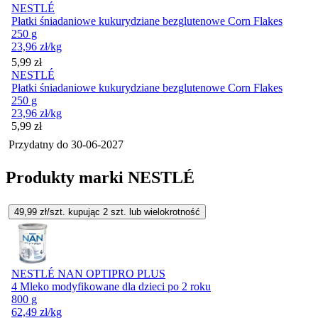
NESTLÉ
Płatki śniadaniowe kukurydziane bezglutenowe Corn Flakes
250 g
23,96
zł
/kg
Cena
5,99
zł
NESTLÉ
Płatki śniadaniowe kukurydziane bezglutenowe Corn Flakes
250 g
23,96
zł
/kg
Cena
5,99
zł
Przydatny do
30-06-2027
Produkty marki NESTLÉ
49,99
zł/szt. kupując
2
szt.
lub wielokrotność
NESTLÉ NAN OPTIPRO PLUS
4 Mleko modyfikowane dla dzieci po 2 roku
800 g
62,49
zł
/kg