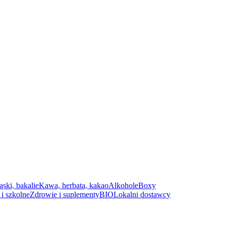
ąski, bakalie
Kawa, herbata, kakao
Alkohole
Boxy
i szkolne
Zdrowie i suplementy
BIO
Lokalni dostawcy