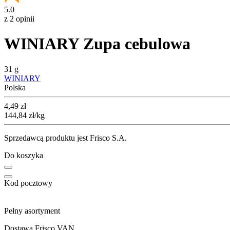
5.0
z 2 opinii
WINIARY Zupa cebulowa
31 g
WINIARY
Polska
Cena
4,49
zł
144,84
zł
/kg
Sprzedawcą produktu jest Frisco S.A.
Do koszyka
Kod pocztowy
Pełny asortyment
Dostawa Frisco VAN