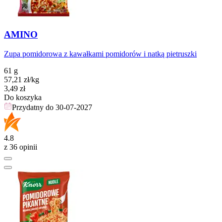
AMINO
Zupa pomidorowa z kawałkami pomidorów i natką pietruszki
61 g
57,21
zł
/kg
Cena
3,49
zł
Do koszyka
Przydatny do
30-07-2027
4.8
z 36 opinii