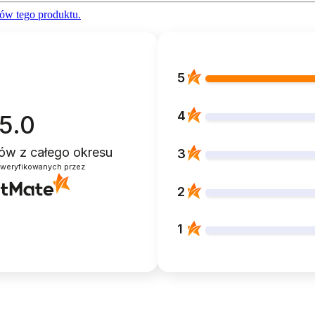
ów tego produktu.
5
4
5.0
ntów
z całego okresu
3
zweryfikowanych przez
2
1