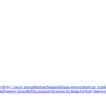
ny
Ryby i owoce morza
Mrożone
Spiżarnia
Dania gotowe
Słodycze, przek
ta
Domowe porządki
Dla zwierząt
Akcesoria do domu
Artykuły biurowe 