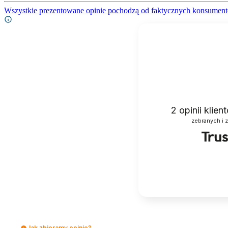
Wszystkie prezentowane opinie pochodzą od faktycznych konsument
2
opinii klie
zebranych i 
Jak zbieramy opinie?