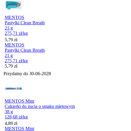
MENTOS
Pastylki Clean Breath
21 g
275,71
zł
/kg
Cena
5,79
zł
MENTOS
Pastylki Clean Breath
21 g
275,71
zł
/kg
Cena
5,79
zł
Przydatny do
30-06-2028
MENTOS Mint
Cukierki do żucia o smaku miętowym
38 g
128,68
zł
/kg
Cena
4,89
zł
MENTOS Mint