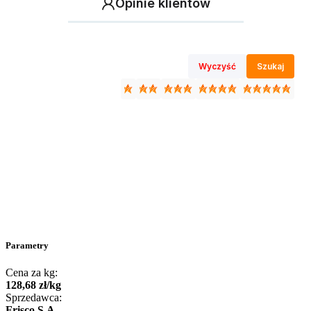
Opinie klientów
Wyczyść
Szukaj
Parametry
Cena za kg:
128
,
68
zł
/
kg
Sprzedawca:
Frisco S.A.