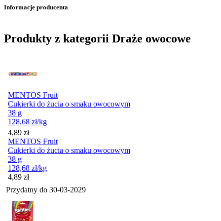
Informacje producenta
Produkty z kategorii Draże owocowe
MENTOS Fruit
Cukierki do żucia o smaku owocowym
38 g
128,68
zł
/kg
Cena
4,89
zł
MENTOS Fruit
Cukierki do żucia o smaku owocowym
38 g
128,68
zł
/kg
Cena
4,89
zł
Przydatny do
30-03-2029