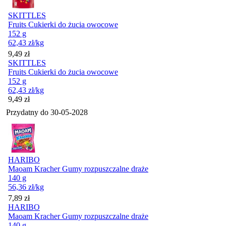
SKITTLES
Fruits Cukierki do żucia owocowe
152 g
62,43
zł
/kg
Cena
9,49
zł
SKITTLES
Fruits Cukierki do żucia owocowe
152 g
62,43
zł
/kg
Cena
9,49
zł
Przydatny do
30-05-2028
HARIBO
Maoam Kracher Gumy rozpuszczalne draże
140 g
56,36
zł
/kg
Cena
7,89
zł
HARIBO
Maoam Kracher Gumy rozpuszczalne draże
140 g