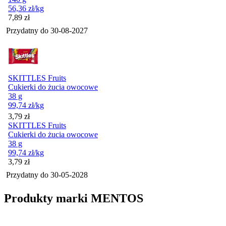
56,36
zł
/kg
Cena
7,89
zł
Przydatny do
30-08-2027
SKITTLES Fruits
Cukierki do żucia owocowe
38 g
99,74
zł
/kg
Cena
3,79
zł
SKITTLES Fruits
Cukierki do żucia owocowe
38 g
99,74
zł
/kg
Cena
3,79
zł
Przydatny do
30-05-2028
Produkty marki MENTOS