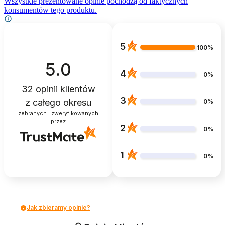
Wszystkie prezentowane opinie pochodzą od faktycznych
konsumentów tego produktu.
5
100%
5.0
4
0%
32
opinii klientów
3
z całego okresu
0%
zebranych i zweryfikowanych
przez
2
0%
1
0%
Jak zbieramy opinie?