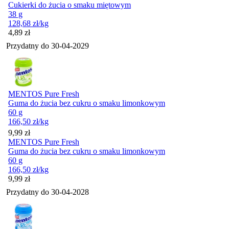
Cukierki do żucia o smaku miętowym
38 g
128,68
zł
/kg
Cena
4,89
zł
Przydatny do
30-04-2029
MENTOS Pure Fresh
Guma do żucia bez cukru o smaku limonkowym
60 g
166,50
zł
/kg
Cena
9,99
zł
MENTOS Pure Fresh
Guma do żucia bez cukru o smaku limonkowym
60 g
166,50
zł
/kg
Cena
9,99
zł
Przydatny do
30-04-2028