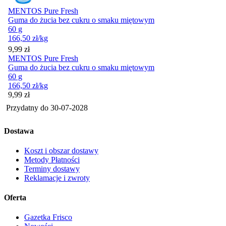
MENTOS Pure Fresh
Guma do żucia bez cukru o smaku miętowym
60 g
166,50
zł
/kg
Cena
9,99
zł
MENTOS Pure Fresh
Guma do żucia bez cukru o smaku miętowym
60 g
166,50
zł
/kg
Cena
9,99
zł
Przydatny do
30-07-2028
Dostawa
Koszt i obszar dostawy
Metody Płatności
Terminy dostawy
Reklamacje i zwroty
Oferta
Gazetka Frisco