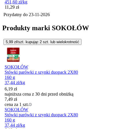
451,60
zł
/kg
Cena
11,29
zł
Przydatny do
23-11-2026
Produkty marki SOKOŁÓW
5,99
zł/szt. kupując
2
szt.
lub wielokrotność
SOKOŁÓW
Stówki parówki z szynki duopack 2X80
160 g
37,44
zł
/kg
6,19
zł
najniższa cena z 30 dni przed obniżką
7,49
zł
cena za 1 szt.
SOKOŁÓW
Stówki parówki z szynki duopack 2X80
160 g
37,44
zł
/kg