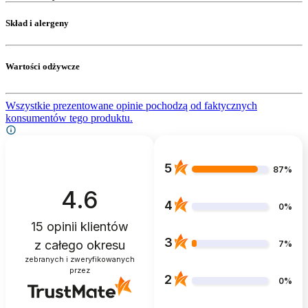
Skład i alergeny
Wartości odżywcze
Wszystkie prezentowane opinie pochodzą od faktycznych
konsumentów tego produktu.
5
87%
4.6
4
0%
15
opinii klientów
3
z całego okresu
7%
zebranych i zweryfikowanych
przez
2
0%