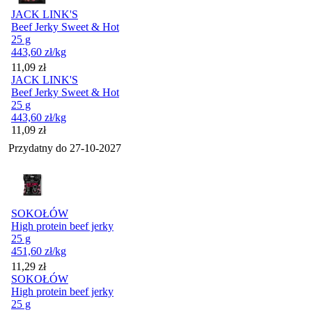
JACK LINK'S
Beef Jerky Sweet & Hot
25 g
443,60
zł
/kg
Cena
11,09
zł
JACK LINK'S
Beef Jerky Sweet & Hot
25 g
443,60
zł
/kg
Cena
11,09
zł
Przydatny do
27-10-2027
SOKOŁÓW
High protein beef jerky
25 g
451,60
zł
/kg
Cena
11,29
zł
SOKOŁÓW
High protein beef jerky
25 g