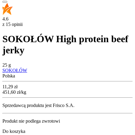
4.6
z 15 opinii
SOKOŁÓW High protein beef
jerky
25 g
SOKOŁÓW
Polska
Cena
11,29
zł
451,60
zł
/kg
Sprzedawcą produktu jest Frisco S.A.
Produkt nie podlega zwrotowi
Do koszyka