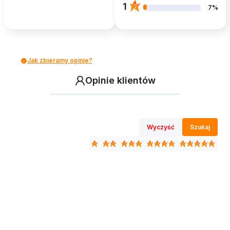
1
7%
Jak zbieramy opinie?
Opinie klientów
Wyczyść
Szukaj