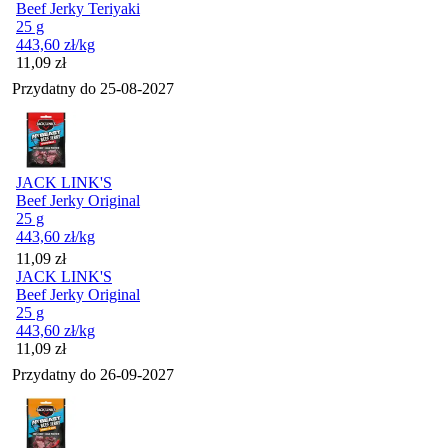
Beef Jerky Teriyaki
25 g
443,60
zł
/kg
Cena
11,09
zł
Przydatny do
25-08-2027
JACK LINK'S
Beef Jerky Original
25 g
443,60
zł
/kg
Cena
11,09
zł
JACK LINK'S
Beef Jerky Original
25 g
443,60
zł
/kg
Cena
11,09
zł
Przydatny do
26-09-2027