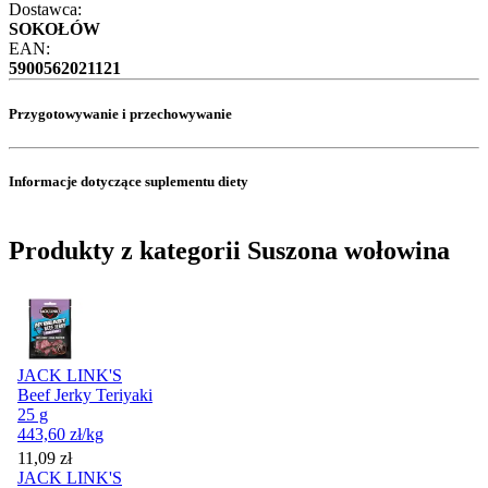
Dostawca:
SOKOŁÓW
EAN:
5900562021121
Przygotowywanie i przechowywanie
Informacje dotyczące suplementu diety
Produkty z kategorii Suszona wołowina
JACK LINK'S
Beef Jerky Teriyaki
25 g
443,60
zł
/kg
Cena
11,09
zł
JACK LINK'S