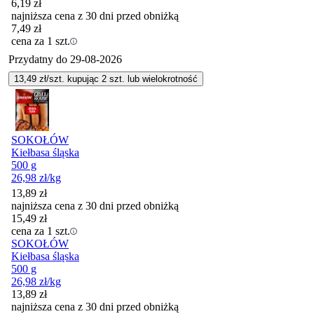
6,19
zł
najniższa cena z 30 dni przed obniżką
7,49
zł
cena za 1 szt.
Przydatny do
29-08-2026
13,49
zł/szt. kupując
2
szt.
lub wielokrotność
SOKOŁÓW
Kiełbasa śląska
500 g
26,98
zł
/kg
13,89
zł
najniższa cena z 30 dni przed obniżką
15,49
zł
cena za 1 szt.
SOKOŁÓW
Kiełbasa śląska
500 g
26,98
zł
/kg
13,89
zł
najniższa cena z 30 dni przed obniżką