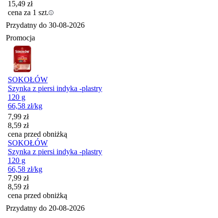
15,49
zł
cena za 1 szt.
Przydatny do
30-08-2026
Promocja
SOKOŁÓW
Szynka z piersi indyka -plastry
120 g
66,58
zł
/kg
Cena promocyjna
7,99
zł
8,59
zł
cena przed obniżką
SOKOŁÓW
Szynka z piersi indyka -plastry
120 g
66,58
zł
/kg
Cena promocyjna
7,99
zł
8,59
zł
cena przed obniżką
Przydatny do
20-08-2026