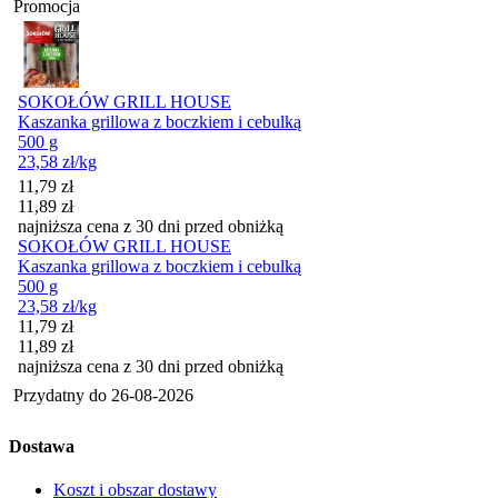
Promocja
SOKOŁÓW GRILL HOUSE
Kaszanka grillowa z boczkiem i cebulką
500 g
23,58
zł
/kg
Cena promocyjna
11,79
zł
11,89
zł
najniższa cena z 30 dni przed obniżką
SOKOŁÓW GRILL HOUSE
Kaszanka grillowa z boczkiem i cebulką
500 g
23,58
zł
/kg
Cena promocyjna
11,79
zł
11,89
zł
najniższa cena z 30 dni przed obniżką
Przydatny do
26-08-2026
Dostawa
Koszt i obszar dostawy