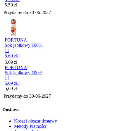
Cena
5,59
zł
Przydatny do
30-06-2027
FORTUNA
Sok jabłkowy 100%
1 l
5,69
zł
/l
Cena
5,69
zł
FORTUNA
Sok jabłkowy 100%
1 l
5,69
zł
/l
Cena
5,69
zł
Przydatny do
30-06-2027
Dostawa
Koszt i obszar dostawy
Metody Płatności