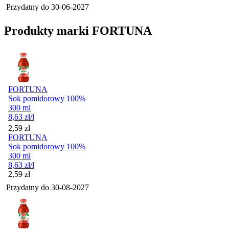
Przydatny do
30-06-2027
Produkty marki FORTUNA
FORTUNA
Sok pomidorowy 100%
300 ml
8,63
zł
/l
Cena
2,59
zł
FORTUNA
Sok pomidorowy 100%
300 ml
8,63
zł
/l
Cena
2,59
zł
Przydatny do
30-08-2027