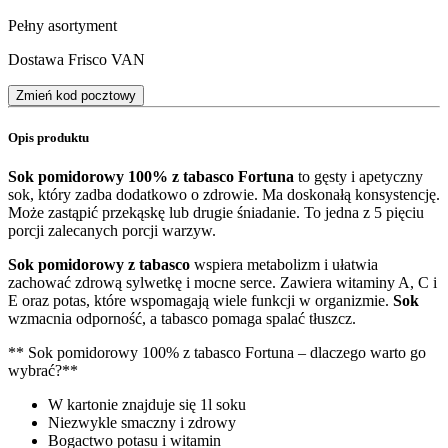
Pełny asortyment
Dostawa Frisco VAN
Zmień kod pocztowy
Opis produktu
Sok pomidorowy 100% z tabasco Fortuna
to gęsty i apetyczny
sok, który zadba dodatkowo o zdrowie. Ma doskonałą konsystencję.
Może zastąpić przekąskę lub drugie śniadanie. To jedna z 5 pięciu
porcji zalecanych porcji warzyw.
Sok pomidorowy z tabasco
wspiera metabolizm i ułatwia
zachować zdrową sylwetkę i mocne serce. Zawiera witaminy A, C i
E oraz potas, które wspomagają wiele funkcji w organizmie.
Sok
wzmacnia odporność, a tabasco pomaga spalać tłuszcz.
** Sok pomidorowy 100% z tabasco Fortuna – dlaczego warto go
wybrać?**
W kartonie znajduje się 1l soku
Niezwykle smaczny i zdrowy
Bogactwo potasu i witamin