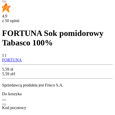
4.9
z 50 opinii
FORTUNA Sok pomidorowy
Tabasco 100%
1 l
FORTUNA
Cena
5,59
zł
5,59
zł
/l
Sprzedawcą produktu jest Frisco S.A.
Do koszyka
Kod pocztowy