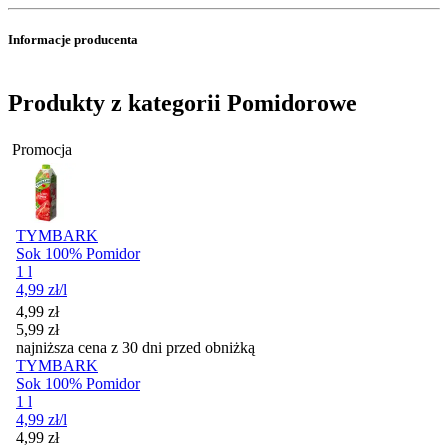
Informacje producenta
Produkty z kategorii Pomidorowe
Promocja
TYMBARK
Sok 100% Pomidor
1 l
4,99
zł
/l
Cena promocyjna
4,99
zł
5,99
zł
najniższa cena z 30 dni przed obniżką
TYMBARK
Sok 100% Pomidor
1 l
4,99
zł
/l
Cena promocyjna
4,99
zł