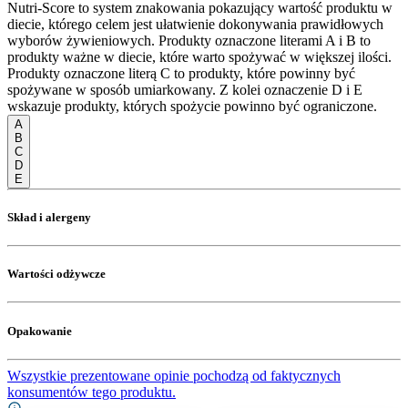
Nutri-Score to system znakowania pokazujący wartość produktu w
diecie, którego celem jest ułatwienie dokonywania prawidłowych
wyborów żywieniowych. Produkty oznaczone literami A i B to
produkty ważne w diecie, które warto spożywać w większej ilości.
Produkty oznaczone literą C to produkty, które powinny być
spożywane w sposób umiarkowany. Z kolei oznaczenie D i E
wskazuje produkty, których spożycie powinno być ograniczone.
A
B
C
D
E
Skład i alergeny
Wartości odżywcze
Opakowanie
Wszystkie prezentowane opinie pochodzą od faktycznych
konsumentów tego produktu.