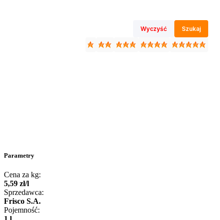
Wyczyść
Szukaj
Parametry
Cena za kg:
5
,
59
zł
/
l
Sprzedawca:
Frisco S.A.
Pojemność:
1 l