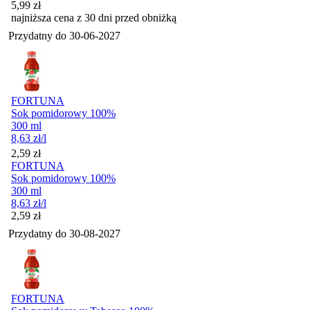
5,99
zł
najniższa cena z 30 dni przed obniżką
Przydatny do
30-06-2027
FORTUNA
Sok pomidorowy 100%
300 ml
8,63
zł
/l
Cena
2,59
zł
FORTUNA
Sok pomidorowy 100%
300 ml
8,63
zł
/l
Cena
2,59
zł
Przydatny do
30-08-2027
FORTUNA