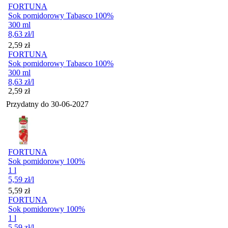
FORTUNA
Sok pomidorowy Tabasco 100%
300 ml
8,63
zł
/l
Cena
2,59
zł
FORTUNA
Sok pomidorowy Tabasco 100%
300 ml
8,63
zł
/l
Cena
2,59
zł
Przydatny do
30-06-2027
FORTUNA
Sok pomidorowy 100%
1 l
5,59
zł
/l
Cena
5,59
zł
FORTUNA
Sok pomidorowy 100%
1 l
5,59
zł
/l