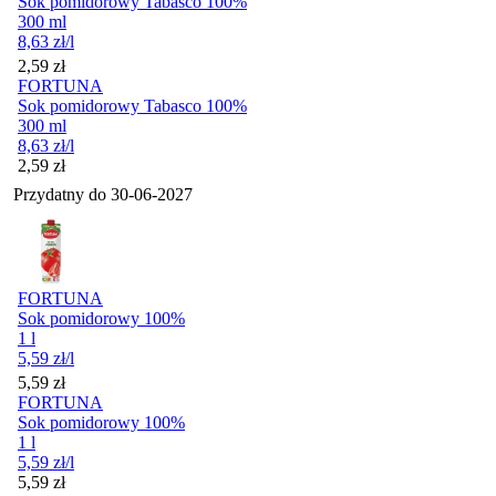
Sok pomidorowy Tabasco 100%
300 ml
8,63
zł
/l
Cena
2,59
zł
FORTUNA
Sok pomidorowy Tabasco 100%
300 ml
8,63
zł
/l
Cena
2,59
zł
Przydatny do
30-06-2027
FORTUNA
Sok pomidorowy 100%
1 l
5,59
zł
/l
Cena
5,59
zł
FORTUNA
Sok pomidorowy 100%
1 l
5,59
zł
/l
Cena
5,59
zł