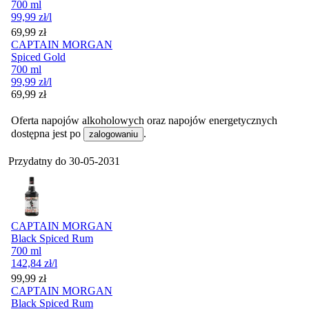
700 ml
99,99
zł
/l
Cena
69,99
zł
CAPTAIN MORGAN
Spiced Gold
700 ml
99,99
zł
/l
Cena
69,99
zł
Oferta napojów alkoholowych oraz napojów energetycznych
dostępna jest po
.
zalogowaniu
Przydatny do
30-05-2031
CAPTAIN MORGAN
Black Spiced Rum
700 ml
142,84
zł
/l
Cena
99,99
zł
CAPTAIN MORGAN
Black Spiced Rum