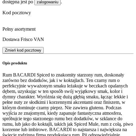
dostępna jest po
.
zalogowaniu
Kod pocztowy
Pełny asortyment
Dostawa Frisco VAN
Zmień kod pocztowy
Opis produktu
Rum BACARDI Spiced to znakomity starzony rum, doskonały
zarówno bez dodatków, jak i w koktajlach. Ten czarny rum o
perfekcyjnie wyważonym smaku leżakuje w beczkach opalanych
dębem, uzyskując w ten sposób swój wyjątkowy smak, kolor i
dymny charakter. Wyróżnia się dużą głębią smaku, łącząc lekkie i
pełne nuty ze słodkimi i korzennymi akcentami oraz finiszem, w
którym dominuje czarny pieprz. Nie zawiera glutenu. Podczas
wyjścia ze znajomymi, kiedy zapanuje fantastyczna atmosfera,
spróbujcie tego starzonego rumu bez dodatków, w szklance do
rumu, lub jako do koktajli, takich jak Spiced Mule, rum z colą, piwo
korzenne lub imbirowe. BACARDI to najstarsza i największa na
świecie rodzinna firma produkująca rum. Pij odpowiedzialnie.