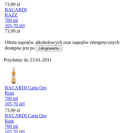
Cena
73,99
zł
BACARDI
RAZZ
700 ml
105,70
zł
/l
Cena
73,99
zł
Oferta napojów alkoholowych oraz napojów energetycznych
dostępna jest po
.
zalogowaniu
Przydatny do
23-01-2031
BACARDI Carta Oro
Rum
700 ml
105,70
zł
/l
Cena
73,99
zł
BACARDI Carta Oro
Rum
700 ml
105,70
zł
/l