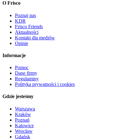
O Frisco
Poznaj nas
KDR
Frisco Friends
Aktualności
Kontakt dla mediów
Opinie
Informacje
Pomoc
Dane firmy
Regulaminy
Polityka prywatności i cookies
Gdzie jesteśmy
Warszawa
Kraków
Poznań
Katowice
Wrocław
Gdańsk