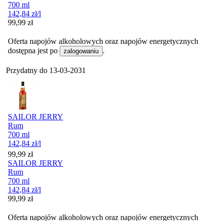
700 ml
142,84
zł
/l
Cena
99,99
zł
Oferta napojów alkoholowych oraz napojów energetycznych
dostępna jest po
.
zalogowaniu
Przydatny do
13-03-2031
SAILOR JERRY
Rum
700 ml
142,84
zł
/l
Cena
99,99
zł
SAILOR JERRY
Rum
700 ml
142,84
zł
/l
Cena
99,99
zł
Oferta napojów alkoholowych oraz napojów energetycznych