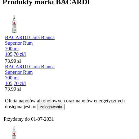
Produkty marki BACARDI
BACARDI Carta Blanca
Superior Rum
700 ml
105,70
zł
/l
Cena
73,99
zł
BACARDI Carta Blanca
Superior Rum
700 ml
105,70
zł
/l
Cena
73,99
zł
Oferta napojów alkoholowych oraz napojów energetycznych
dostępna jest po
.
zalogowaniu
Przydatny do
01-07-2031