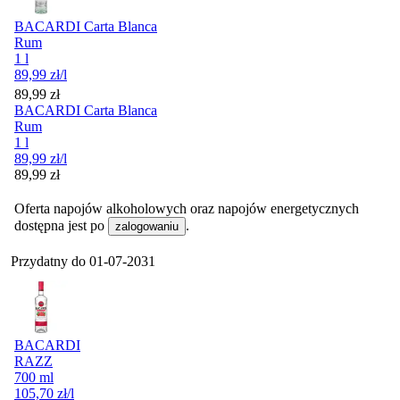
BACARDI Carta Blanca
Rum
1 l
89,99
zł
/l
Cena
89,99
zł
BACARDI Carta Blanca
Rum
1 l
89,99
zł
/l
Cena
89,99
zł
Oferta napojów alkoholowych oraz napojów energetycznych
dostępna jest po
.
zalogowaniu
Przydatny do
01-07-2031
BACARDI
RAZZ
700 ml
105,70
zł
/l