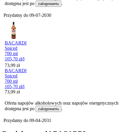
dostępna jest po
.
zalogowaniu
Przydatny do
09-07-2030
BACARDI
Spiced
700 ml
105,70
zł
/l
Cena
73,99
zł
BACARDI
Spiced
700 ml
105,70
zł
/l
Cena
73,99
zł
Oferta napojów alkoholowych oraz napojów energetycznych
dostępna jest po
.
zalogowaniu
Przydatny do
09-04-2031