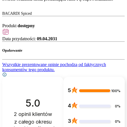
BACARDI Spiced
Produkt
dostępny
Data przydatności:
09.04.2031
Opakowanie
Wszystkie prezentowane opinie pochodzą od faktycznych
konsumentów tego produktu.
5
100%
5.0
4
0%
2
opinii klientów
3
z całego okresu
0%