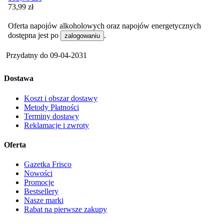
Cena
73,99
zł
Oferta napojów alkoholowych oraz napojów energetycznych
dostępna jest po
.
zalogowaniu
Przydatny do
09-04-2031
Dostawa
Koszt i obszar dostawy
Metody Płatności
Terminy dostawy
Reklamacje i zwroty
Oferta
Gazetka Frisco
Nowości
Promocje
Bestsellery
Nasze marki
Rabat na pierwsze zakupy