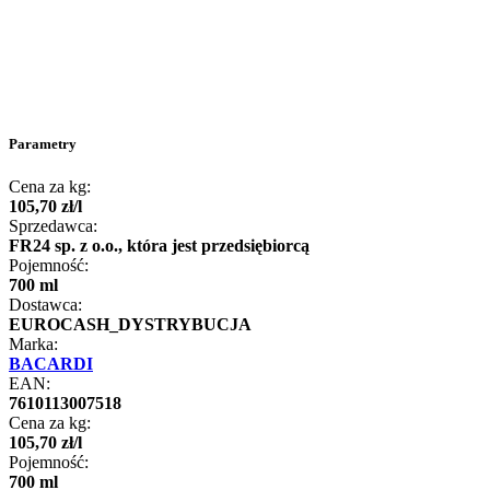
Parametry
Cena za kg:
105
,
70
zł
/
l
Sprzedawca:
FR24 sp. z o.o., która jest przedsiębiorcą
Pojemność:
700 ml
Dostawca:
EUROCASH_DYSTRYBUCJA
Marka:
BACARDI
EAN:
7610113007518
Cena za kg:
105
,
70
zł
/
l
Pojemność:
700 ml