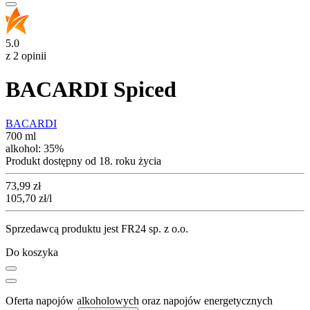
5.0
z 2 opinii
BACARDI Spiced
BACARDI
700 ml
alkohol:
35%
Produkt dostępny od 18. roku życia
Cena
73,99
zł
105,70
zł
/l
Sprzedawcą produktu jest FR24 sp. z o.o.
Do koszyka
Oferta napojów alkoholowych oraz napojów energetycznych