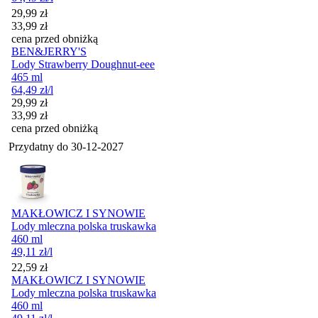
Cena promocyjna
29,99
zł
33,99
zł
cena przed obniżką
BEN&JERRY'S
Lody Strawberry Doughnut-eee
465 ml
64,49
zł
/l
Cena promocyjna
29,99
zł
33,99
zł
cena przed obniżką
Przydatny do
30-12-2027
MAKŁOWICZ I SYNOWIE
Lody mleczna polska truskawka
460 ml
49,11
zł
/l
Cena
22,59
zł
MAKŁOWICZ I SYNOWIE
Lody mleczna polska truskawka
460 ml