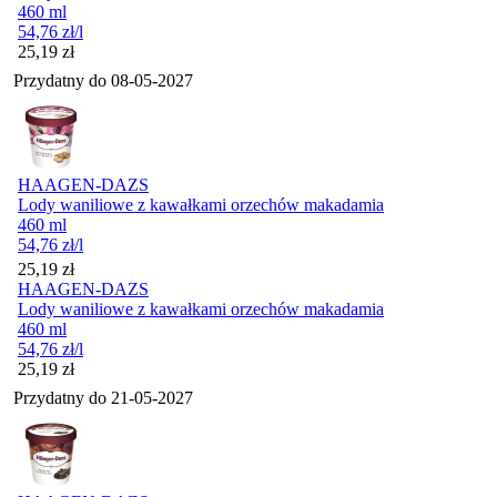
460 ml
54,76
zł
/l
Cena
25,19
zł
Przydatny do
08-05-2027
HAAGEN-DAZS
Lody waniliowe z kawałkami orzechów makadamia
460 ml
54,76
zł
/l
Cena
25,19
zł
HAAGEN-DAZS
Lody waniliowe z kawałkami orzechów makadamia
460 ml
54,76
zł
/l
Cena
25,19
zł
Przydatny do
21-05-2027