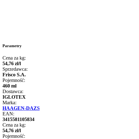
Parametry
Cena za kg:
54
,
76
zł
/
l
Sprzedawca:
Frisco S.A.
Pojemność:
460 ml
Dostawca:
IGLOTEX
Marka:
HAAGEN-DAZS
EAN:
3415581105834
Cena za kg:
54
,
76
zł
/
l
Pojemność: