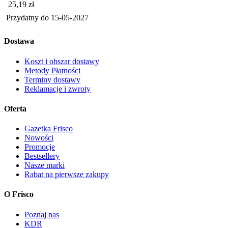
Cena
25,19
zł
Przydatny do
15-05-2027
Dostawa
Koszt i obszar dostawy
Metody Płatności
Terminy dostawy
Reklamacje i zwroty
Oferta
Gazetka Frisco
Nowości
Promocje
Bestsellery
Nasze marki
Rabat na pierwsze zakupy
O Frisco
Poznaj nas
KDR