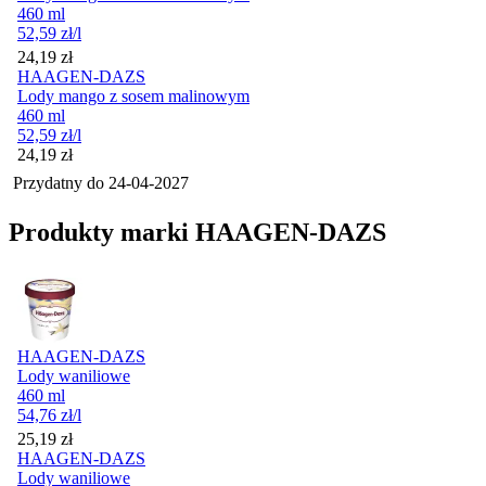
460 ml
52,59
zł
/l
Cena
24,19
zł
HAAGEN-DAZS
Lody mango z sosem malinowym
460 ml
52,59
zł
/l
Cena
24,19
zł
Przydatny do
24-04-2027
Produkty marki HAAGEN-DAZS
HAAGEN-DAZS
Lody waniliowe
460 ml
54,76
zł
/l
Cena
25,19
zł
HAAGEN-DAZS
Lody waniliowe