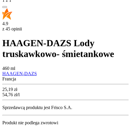
1
z
1
4.9
z 45 opinii
HAAGEN-DAZS Lody
truskawkowo- śmietankowe
460 ml
HAAGEN-DAZS
Francja
Cena
25,19
zł
54,76
zł
/l
Sprzedawcą produktu jest Frisco S.A.
Produkt nie podlega zwrotowi