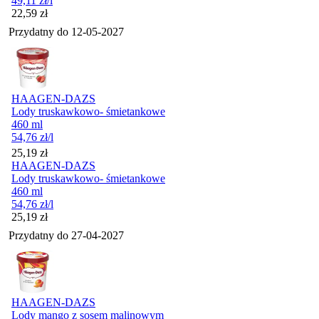
49,11
zł
/l
Cena
22,59
zł
Przydatny do
12-05-2027
HAAGEN-DAZS
Lody truskawkowo- śmietankowe
460 ml
54,76
zł
/l
Cena
25,19
zł
HAAGEN-DAZS
Lody truskawkowo- śmietankowe
460 ml
54,76
zł
/l
Cena
25,19
zł
Przydatny do
27-04-2027
HAAGEN-DAZS
Lody mango z sosem malinowym