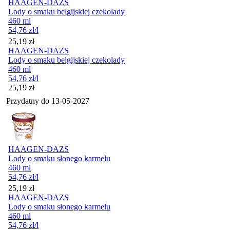
HAAGEN-DAZS
Lody o smaku belgijskiej czekolady
460 ml
54,76
zł
/l
Cena
25,19
zł
HAAGEN-DAZS
Lody o smaku belgijskiej czekolady
460 ml
54,76
zł
/l
Cena
25,19
zł
Przydatny do
13-05-2027
HAAGEN-DAZS
Lody o smaku słonego karmelu
460 ml
54,76
zł
/l
Cena
25,19
zł
HAAGEN-DAZS
Lody o smaku słonego karmelu
460 ml
54,76
zł
/l