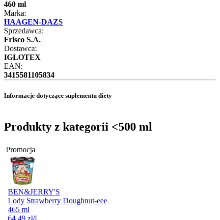
460 ml
Marka:
HAAGEN-DAZS
Sprzedawca:
Frisco S.A.
Dostawca:
IGLOTEX
EAN:
3415581105834
Informacje dotyczące suplementu diety
Produkty z kategorii <500 ml
Promocja
BEN&JERRY'S
Lody Strawberry Doughnut-eee
465 ml
64,49
zł
/l