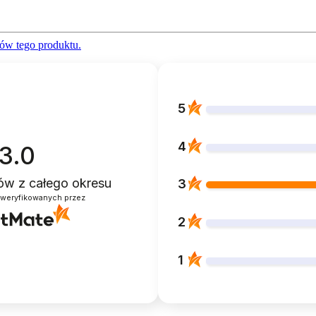
ów tego produktu.
5
4
3.0
ntów
z całego okresu
3
zweryfikowanych przez
2
1