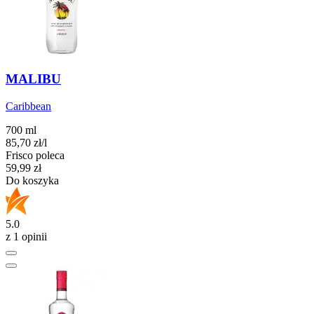
MALIBU
Caribbean
700 ml
85,70
zł
/l
Frisco poleca
Cena
59,99
zł
Do koszyka
5.0
z 1 opinii