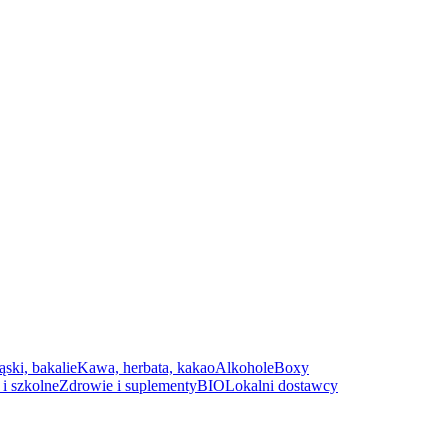
ąski, bakalie
Kawa, herbata, kakao
Alkohole
Boxy
i szkolne
Zdrowie i suplementy
BIO
Lokalni dostawcy