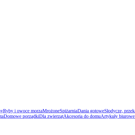
ny
Ryby i owoce morza
Mrożone
Spiżarnia
Dania gotowe
Słodycze, przek
ta
Domowe porządki
Dla zwierząt
Akcesoria do domu
Artykuły biurowe 