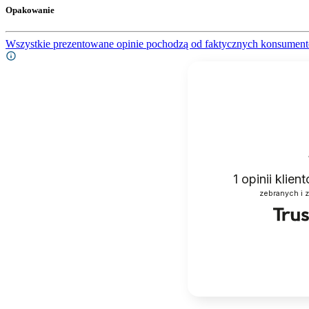
Opakowanie
Wszystkie prezentowane opinie pochodzą od faktycznych konsument
1
opinii klie
zebranych i 