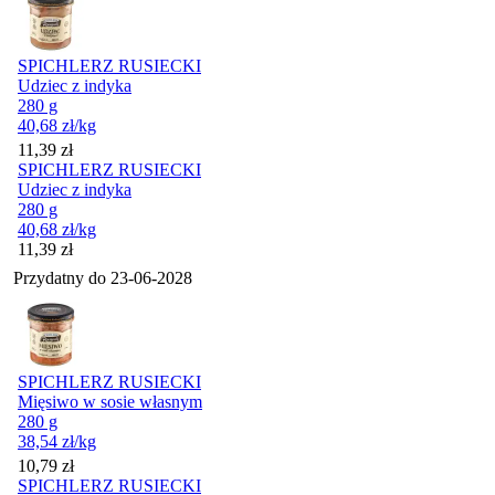
SPICHLERZ RUSIECKI
Udziec z indyka
280 g
40,68
zł
/kg
Cena
11,39
zł
SPICHLERZ RUSIECKI
Udziec z indyka
280 g
40,68
zł
/kg
Cena
11,39
zł
Przydatny do
23-06-2028
SPICHLERZ RUSIECKI
Mięsiwo w sosie własnym
280 g
38,54
zł
/kg
Cena
10,79
zł
SPICHLERZ RUSIECKI