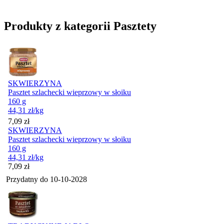
Produkty z kategorii Pasztety
SKWIERZYNA
Pasztet szlachecki wieprzowy w słoiku
160 g
44,31
zł
/kg
Cena
7,09
zł
SKWIERZYNA
Pasztet szlachecki wieprzowy w słoiku
160 g
44,31
zł
/kg
Cena
7,09
zł
Przydatny do
10-10-2028