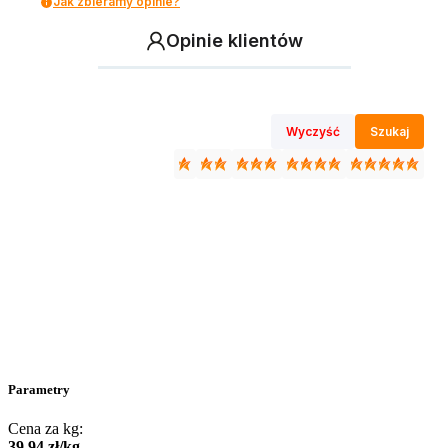
Jak zbieramy opinie?
Opinie klientów
Wyczyść
Szukaj
Parametry
Cena za kg:
39
,
94
zł
/
kg