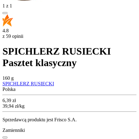
1
z
1
4.8
z 59 opinii
SPICHLERZ RUSIECKI
Pasztet klasyczny
160 g
SPICHLERZ RUSIECKI
Polska
Cena
6,39
zł
39,94
zł
/kg
Sprzedawcą produktu jest Frisco S.A.
Zamienniki