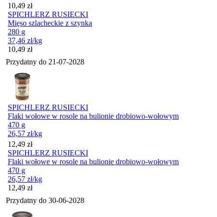
Cena
10,49
zł
SPICHLERZ RUSIECKI
Mięso szlacheckie z szynką
280 g
37,46
zł
/kg
Cena
10,49
zł
Przydatny do
21-07-2028
SPICHLERZ RUSIECKI
Flaki wołowe w rosole na bulionie drobiowo-wołowym
470 g
26,57
zł
/kg
Cena
12,49
zł
SPICHLERZ RUSIECKI
Flaki wołowe w rosole na bulionie drobiowo-wołowym
470 g
26,57
zł
/kg
Cena
12,49
zł
Przydatny do
30-06-2028