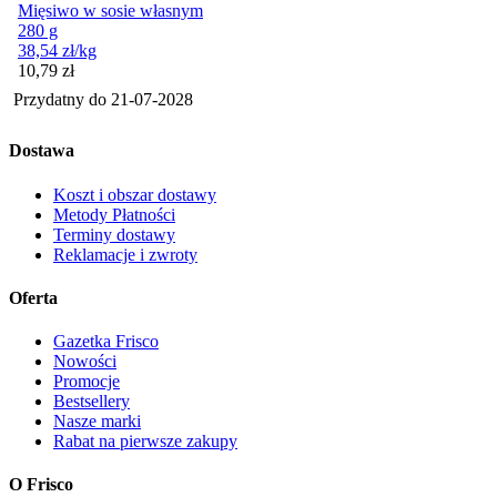
Mięsiwo w sosie własnym
280 g
38,54
zł
/kg
Cena
10,79
zł
Przydatny do
21-07-2028
Dostawa
Koszt i obszar dostawy
Metody Płatności
Terminy dostawy
Reklamacje i zwroty
Oferta
Gazetka Frisco
Nowości
Promocje
Bestsellery
Nasze marki
Rabat na pierwsze zakupy
O Frisco