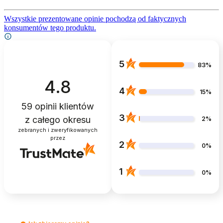
Wszystkie prezentowane opinie pochodzą od faktycznych
konsumentów tego produktu.
5
83%
4.8
4
15%
59
opinii klientów
3
z całego okresu
2%
zebranych i zweryfikowanych
przez
2
0%
1
0%