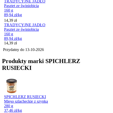
TRADYCYJNE JADŁO
Pasztet ze świniobicia
160 g
89,94
zł
/kg
Cena
14,39
zł
TRADYCYJNE JADŁO
Pasztet ze świniobicia
160 g
89,94
zł
/kg
Cena
14,39
zł
Przydatny do
13-10-2026
Produkty marki SPICHLERZ
RUSIECKI
SPICHLERZ RUSIECKI
Mięso szlacheckie z szynką
280 g
37,46
zł
/kg