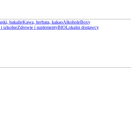
ąski, bakalie
Kawa, herbata, kakao
Alkohole
Boxy
i szkolne
Zdrowie i suplementy
BIO
Lokalni dostawcy