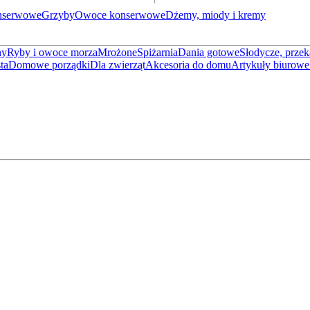
nserwowe
Grzyby
Owoce konserwowe
Dżemy, miody i kremy
ny
Ryby i owoce morza
Mrożone
Spiżarnia
Dania gotowe
Słodycze, przek
ta
Domowe porządki
Dla zwierząt
Akcesoria do domu
Artykuły biurowe 