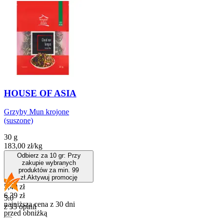
HOUSE OF ASIA
Grzyby Mun krojone
(suszone)
30 g
183,00
zł
/
kg
Odbierz za 10 gr: Przy
zakupie wybranych
produktów za min. 99
zł.
Aktywuj promocję
Cena promocyjna
5,49
zł
6,39
zł
5.0
najniższa cena z 30 dni
z 33 opinii
przed obniżką