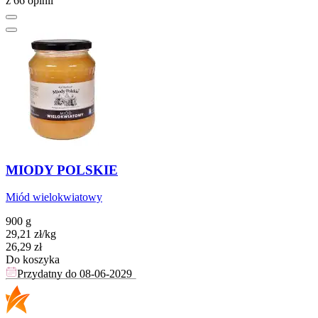
z 66 opinii
MIODY POLSKIE
Miód wielokwiatowy
900 g
29,21
zł
/
kg
Cena
26,29
zł
Do koszyka
Przydatny do
08-06-2029