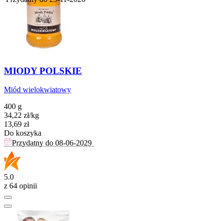
MIODY POLSKIE
Miód wielokwiatowy
400 g
34,22
zł
/
kg
Cena
13,69
zł
Do koszyka
Przydatny do
08-06-2029
5.0
z 64 opinii