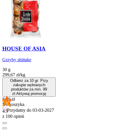
HOUSE OF ASIA
Grzyby shiitake
30 g
299,67
zł
/
kg
Odbierz za 10 gr: Przy
zakupie wybranych
produktów za min. 99
zł.
Aktywuj promocję
Cena
8,99
zł
Do koszyka
Przydatny do
03-03-2027
4.9
z 100 opinii