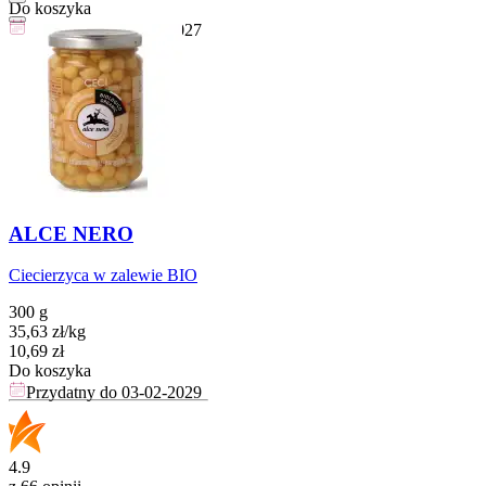
Do koszyka
Przydatny do
17-03-2027
ALCE NERO
Ciecierzyca w zalewie BIO
300 g
35,63
zł
/
kg
Cena
10,69
zł
Do koszyka
Przydatny do
03-02-2029
4.9