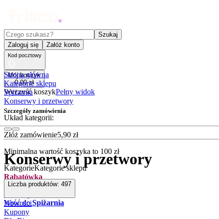
Czego szukasz?
Szukaj
Zaloguj się
Załóż konto
Kod pocztowy
Strona główna
Mój koszyk
0
,
00
zł
Kategorie sklepu
Wyczyść koszyk
Pełny widok
Spiżarnia
Konserwy i przetwory
Szczegóły zamówienia
Układ kategorii:
Złóż zamówienie
5
,
90
zł
Minimalna wartość koszyka to
100
zł
Konserwy i przetwory
Kategorie
Kategorie sklepu
Rabatówka
Liczba produktów:
497
Outlet
Promocje
Wróć do
Spiżarnia
Nowości
Kupony