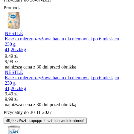
Promocja
NESTLÉ
Kaszka mleczno-ryżowa banan dla niemowląt po 6 miesiącu
230 g
41,26
zł
/kg
Cena promocyjna
9,49
zł
9,99
zł
najniższa cena z 30 dni przed obniżką
NESTLÉ
Kaszka mleczno-ryżowa banan dla niemowląt po 6 miesiącu
230 g
41,26
zł
/kg
Cena promocyjna
9,49
zł
9,99
zł
najniższa cena z 30 dni przed obniżką
Przydatny do
30-11-2027
49,99
zł/szt. kupując
2
szt.
lub wielokrotność