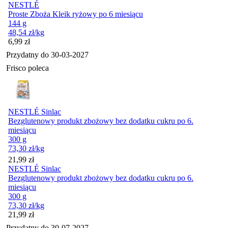
NESTLÉ
Proste Zboża Kleik ryżowy po 6 miesiącu
144 g
48,54
zł
/kg
Cena
6,99
zł
Przydatny do
30-03-2027
Frisco poleca
NESTLÉ Sinlac
Bezglutenowy produkt zbożowy bez dodatku cukru po 6.
miesiącu
300 g
73,30
zł
/kg
Cena
21,99
zł
NESTLÉ Sinlac
Bezglutenowy produkt zbożowy bez dodatku cukru po 6.
miesiącu
300 g
73,30
zł
/kg
Cena
21,99
zł
Przydatny do
30-07-2027