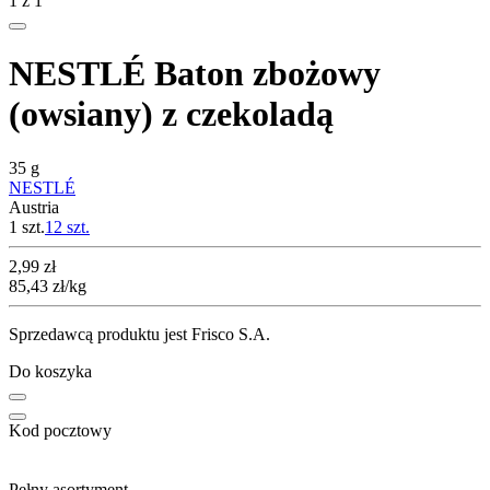
1
z
1
NESTLÉ Baton zbożowy
(owsiany) z czekoladą
35 g
NESTLÉ
Austria
1 szt.
12
szt.
Cena
2,99
zł
85,43
zł
/kg
Sprzedawcą produktu jest Frisco S.A.
Do koszyka
Kod pocztowy
Pełny asortyment