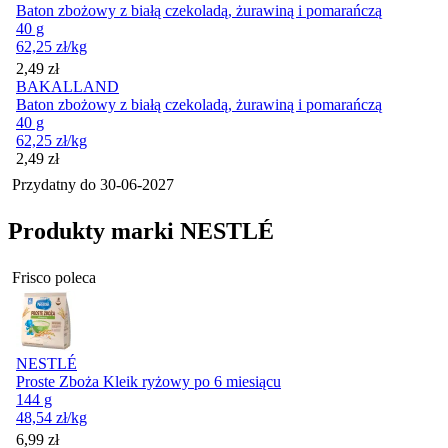
Baton zbożowy z białą czekoladą, żurawiną i pomarańczą
40 g
62,25
zł
/kg
Cena
2,49
zł
BAKALLAND
Baton zbożowy z białą czekoladą, żurawiną i pomarańczą
40 g
62,25
zł
/kg
Cena
2,49
zł
Przydatny do
30-06-2027
Produkty marki NESTLÉ
Frisco poleca
NESTLÉ
Proste Zboża Kleik ryżowy po 6 miesiącu
144 g
48,54
zł
/kg
Cena
6,99
zł