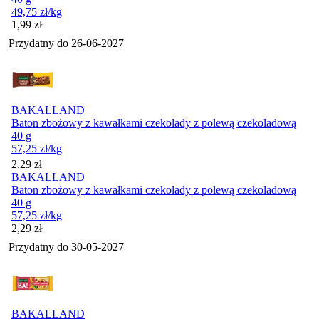
49,75
zł
/kg
Cena
1,99
zł
Przydatny do
26-06-2027
BAKALLAND
Baton zbożowy z kawałkami czekolady z polewą czekoladową
40 g
57,25
zł
/kg
Cena
2,29
zł
BAKALLAND
Baton zbożowy z kawałkami czekolady z polewą czekoladową
40 g
57,25
zł
/kg
Cena
2,29
zł
Przydatny do
30-05-2027
BAKALLAND