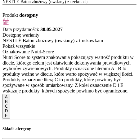
NESTLÉ Baton zbożowy (owsiany) z czekoladą
Produkt
dostępny
Data przydatności:
30.05.2027
Dostępne warianty
NESTLÉ Baton zbożowy (owsiany) z truskawkam
Pokaż wszystkie
Oznakowanie Nutri-Score
Nutri-Score to system znakowania pokazujący wartość produktu w
diecie, którego celem jest ułatwienie dokonywania prawidłowych
wyborów żywieniowych. Produkty oznaczone literami A i B to
produkty ważne w diecie, które warto spożywać w większej ilości.
Produkty oznaczone literą C to produkty, które powinny być
spożywane w sposób umiarkowany. Z kolei oznaczenie D i E
wskazuje produkty, których spożycie powinno być ograniczone.
A
B
C
D
E
Skład i alergeny