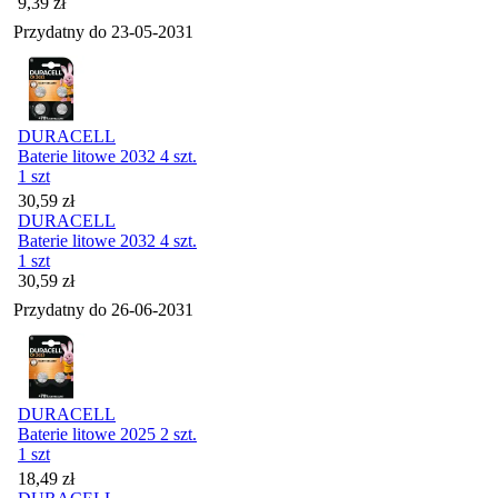
Cena
9,39
zł
Przydatny do
23-05-2031
DURACELL
Baterie litowe 2032 4 szt.
1 szt
Cena
30,59
zł
DURACELL
Baterie litowe 2032 4 szt.
1 szt
Cena
30,59
zł
Przydatny do
26-06-2031
DURACELL
Baterie litowe 2025 2 szt.
1 szt
Cena
18,49
zł