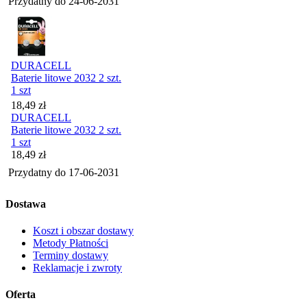
Przydatny do
24-06-2031
DURACELL
Baterie litowe 2032 2 szt.
1 szt
Cena
18,49
zł
DURACELL
Baterie litowe 2032 2 szt.
1 szt
Cena
18,49
zł
Przydatny do
17-06-2031
Dostawa
Koszt i obszar dostawy
Metody Płatności
Terminy dostawy
Reklamacje i zwroty
Oferta