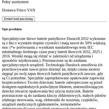
Pełny asortyment
Dostawa Frisco VAN
Zmień kod pocztowy
Opis produktu
Specjalistyczne litowe baterie pastylkowe Duracell 2032 wykonane
są z litu o wysokim stopniu czystości i mają nawet do 50% większą
moc (*w porównaniu z wynikami standardowego testu IEC
minimalnego średniego czasu pracy baterii litowych 2032, 2025 i
2016. Wyniki mogą się różnić w zależności od urządzenia i
sposobów użytkowania.). Przeznaczone są do zasilania
specjalistycznych urządzeń. Technologia Duralock umożliwia ich
przechowywanie nawet przez dziesięć lat, dzięki czemu możesz
sięgnąć po swój zapas litowych baterii pastylkowych zawsze, gdy
są Ci potrzebne. Specjalnie zaprojektowane opakowanie zapewnia
bezpieczeństwo Twoim dzieciom: baterie zabezpieczone są przed
dostępem najmłodszych podwójnym blistrem, uniemożliwiającym
dziecku otwarcie opakowania bez użycia nożyczek. Baterie
przeznaczone są do zasilania kluczy zbliżeniowych, małych pilotów
zdalnego sterowania, wag, elektroniki do noszenia, czujników,
urządzeń medycznych (glukometrów, termometrów
elektronicznych) oraz urządzeń sportowych (monitorów tętna,