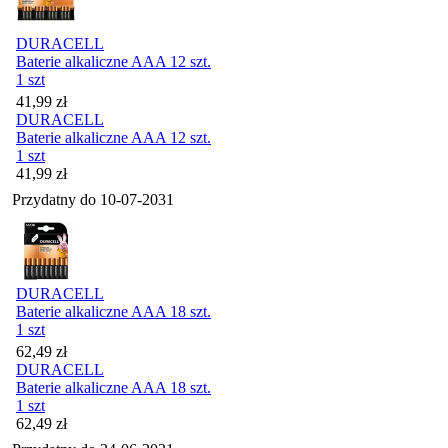
DURACELL
Baterie alkaliczne AAA 12 szt.
1 szt
Cena
41,99
zł
DURACELL
Baterie alkaliczne AAA 12 szt.
1 szt
Cena
41,99
zł
Przydatny do
10-07-2031
DURACELL
Baterie alkaliczne AAA 18 szt.
1 szt
Cena
62,49
zł
DURACELL
Baterie alkaliczne AAA 18 szt.
1 szt
Cena
62,49
zł