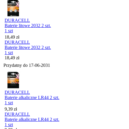
DURACELL
Baterie litowe 2032 2 szt.
1 szt
Cena
18,49
zł
DURACELL
Baterie litowe 2032 2 szt.
1 szt
Cena
18,49
zł
Przydatny do
17-06-2031
DURACELL
Baterie alkaliczne LR44 2 szt.
1 szt
Cena
9,39
zł
DURACELL
Baterie alkaliczne LR44 2 szt.
1 szt