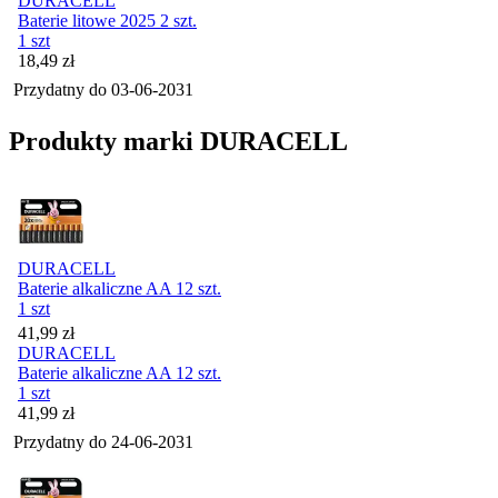
DURACELL
Baterie litowe 2025 2 szt.
1 szt
Cena
18,49
zł
Przydatny do
03-06-2031
Produkty marki DURACELL
DURACELL
Baterie alkaliczne AA 12 szt.
1 szt
Cena
41,99
zł
DURACELL
Baterie alkaliczne AA 12 szt.
1 szt
Cena
41,99
zł
Przydatny do
24-06-2031