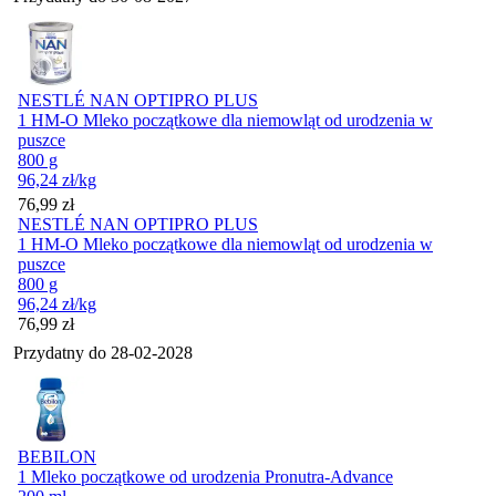
NESTLÉ NAN OPTIPRO PLUS
1 HM-O Mleko początkowe dla niemowląt od urodzenia w
puszce
800 g
96,24
zł
/kg
Cena
76,99
zł
NESTLÉ NAN OPTIPRO PLUS
1 HM-O Mleko początkowe dla niemowląt od urodzenia w
puszce
800 g
96,24
zł
/kg
Cena
76,99
zł
Przydatny do
28-02-2028
BEBILON
1 Mleko początkowe od urodzenia Pronutra-Advance