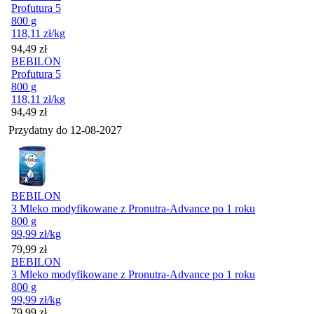
Profutura 5
800 g
118,11
zł
/kg
Cena
94,49
zł
BEBILON
Profutura 5
800 g
118,11
zł
/kg
Cena
94,49
zł
Przydatny do
12-08-2027
BEBILON
3 Mleko modyfikowane z Pronutra-Advance po 1 roku
800 g
99,99
zł
/kg
Cena
79,99
zł
BEBILON
3 Mleko modyfikowane z Pronutra-Advance po 1 roku
800 g
99,99
zł
/kg
Cena
79,99
zł