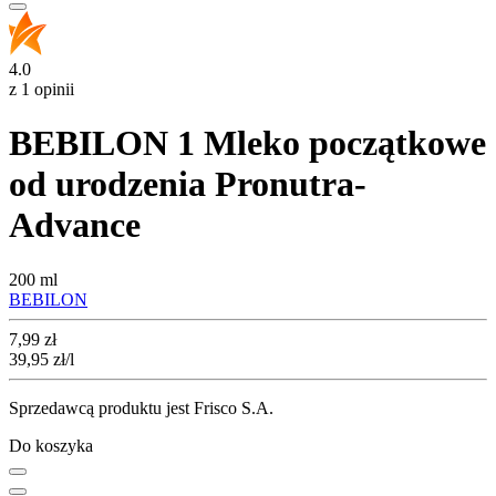
4.0
z 1 opinii
BEBILON 1 Mleko początkowe
od urodzenia Pronutra-
Advance
200 ml
BEBILON
Cena
7,99
zł
39,95
zł
/l
Sprzedawcą produktu jest Frisco S.A.
Do koszyka