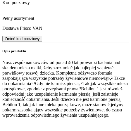
Kod pocztowy
Pełny asortyment
Dostawa Frisco VAN
Zmień kod pocztowy
Opis produktu
Nasz zespół naukowców od ponad 40 lat prowadzi badania nad
składem mleka matki, żeby zrozumieć jak najlepiej wspierać
prawidłowy rozwój dziecka. Kompletna odżywczo formuła
zaspokajająca wszystkie potrzeby żywieniowe niemowląt¹,² Także
do dokarmiania³ ¹Gdy nie karmisz piersią, ²Tak jak wszystkie mleka
początkowe, zgodnie z przepisami prawa ³Bebilon 1 jest również
odpowiedni jako uzupełnienie karmienia piersią, jeśli zaistnieje
konieczność dokarmiania. Jeśli dziecko nie jest karmione piersią,
Bebilon 1, tak jak inne mleka początkowe, może stanowić jedyny
pokarm zaspokajający wszystkie potrzeby żywieniowe, do czasu
wprowadzenia odpowiedniego żywienia uzupełniającego.