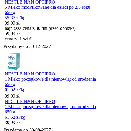
NESTLÉ NAN OPTIPRO
5 Mleko modyfikowane dla dzieci po 2,5 roku
650 g
55,37
zł
/kg
39,99
zł
najniższa cena z 30 dni przed obniżką
59,99
zł
cena za 1 szt.
Przydatny do
30-12-2027
NESTLÉ NAN OPTIPRO
1 Mleko początkowe dla niemowląt od urodzenia
650 g
61,52
zł
/kg
Cena
39,99
zł
NESTLÉ NAN OPTIPRO
1 Mleko początkowe dla niemowląt od urodzenia
650 g
61,52
zł
/kg
Cena
39,99
zł
Przydatny do
30-08-2027