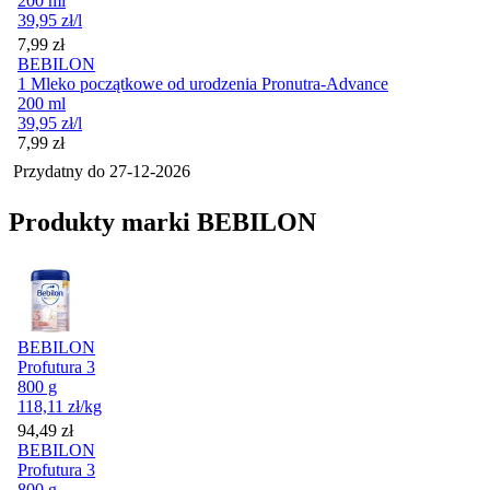
200 ml
39,95
zł
/l
Cena
7,99
zł
BEBILON
1 Mleko początkowe od urodzenia Pronutra-Advance
200 ml
39,95
zł
/l
Cena
7,99
zł
Przydatny do
27-12-2026
Produkty marki BEBILON
BEBILON
Profutura 3
800 g
118,11
zł
/kg
Cena
94,49
zł
BEBILON
Profutura 3
800 g