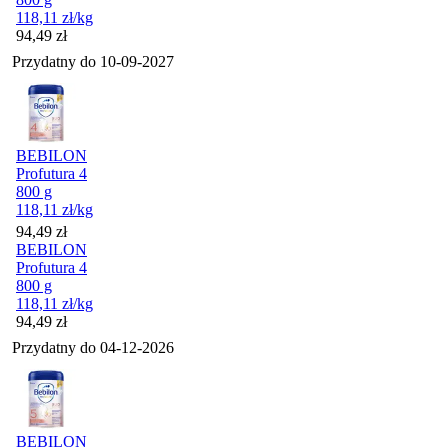
118,11
zł
/kg
Cena
94,49
zł
Przydatny do
10-09-2027
BEBILON
Profutura 4
800 g
118,11
zł
/kg
Cena
94,49
zł
BEBILON
Profutura 4
800 g
118,11
zł
/kg
Cena
94,49
zł
Przydatny do
04-12-2026
BEBILON