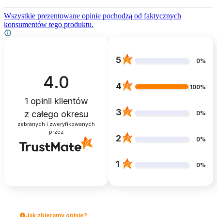
Wszystkie prezentowane opinie pochodzą od faktycznych
konsumentów tego produktu.
5
0%
4.0
4
100%
1
opinii klientów
3
z całego okresu
0%
zebranych i zweryfikowanych
przez
2
0%
1
0%
Jak zbieramy opinie?