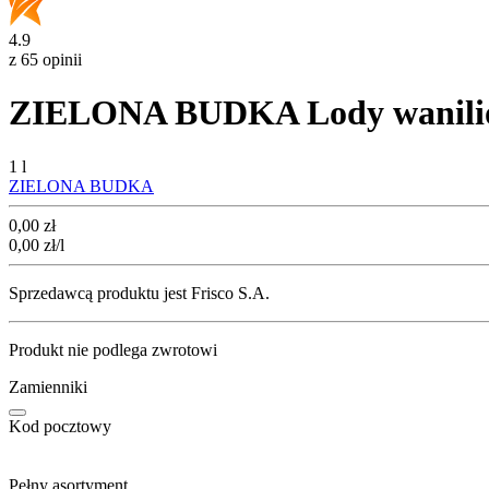
4.9
z 65 opinii
ZIELONA BUDKA Lody waniliowe
1 l
ZIELONA BUDKA
Cena
0,00
zł
0,00
zł
/l
Sprzedawcą produktu jest Frisco S.A.
Produkt nie podlega zwrotowi
Zamienniki
Kod pocztowy
Pełny asortyment