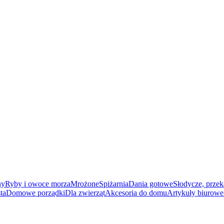
ny
Ryby i owoce morza
Mrożone
Spiżarnia
Dania gotowe
Słodycze, przek
ta
Domowe porządki
Dla zwierząt
Akcesoria do domu
Artykuły biurowe 