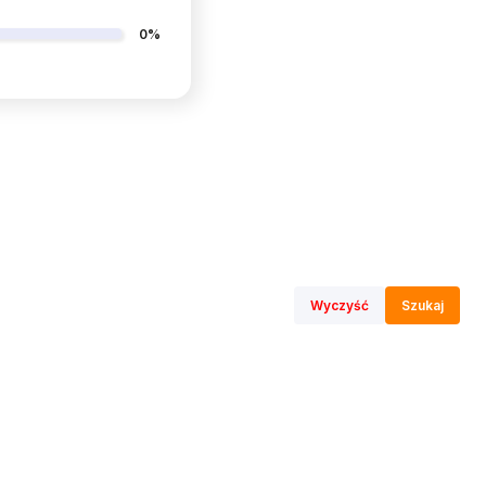
0%
Wyczyść
Szukaj