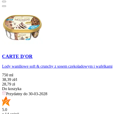
CARTE D'OR
Lody waniliowe soft & crunchy z sosem czekoladowym i wafelkami
750 ml
38,39
zł
/l
Cena
28,79
zł
Do koszyka
Przydatny do
30-03-2028
5.0