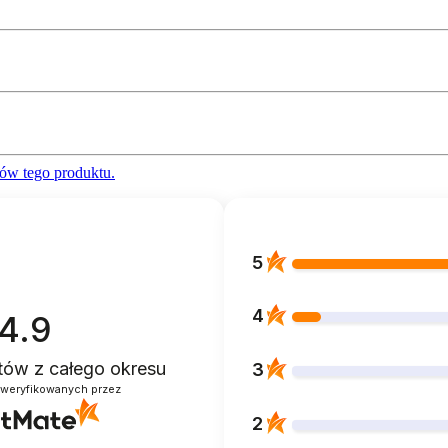
ów tego produktu.
5
4
4.9
ntów
z całego okresu
3
zweryfikowanych przez
2