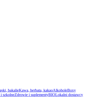
ąski, bakalie
Kawa, herbata, kakao
Alkohole
Boxy
i szkolne
Zdrowie i suplementy
BIO
Lokalni dostawcy