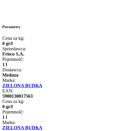
Parametry
Cena za kg:
0
gr
/
l
Sprzedawca:
Frisco S.A.
Pojemność:
1 l
Dostawca:
Meduza
Marka:
ZIELONA BUDKA
EAN:
5900130017563
Cena za kg:
0
gr
/
l
Pojemność:
1 l
Marka:
ZIELONA BUDKA