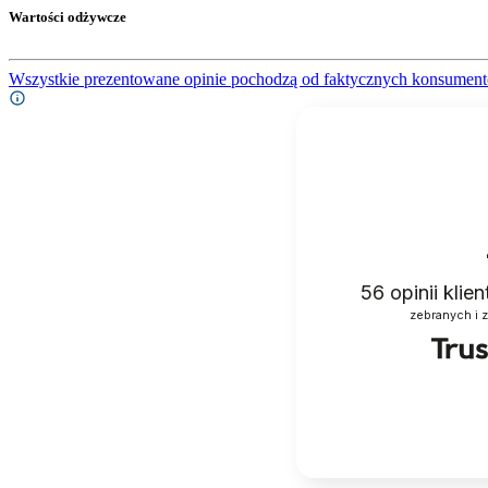
Wartości odżywcze
Wszystkie prezentowane opinie pochodzą od faktycznych konsument
56
opinii klie
zebranych i 