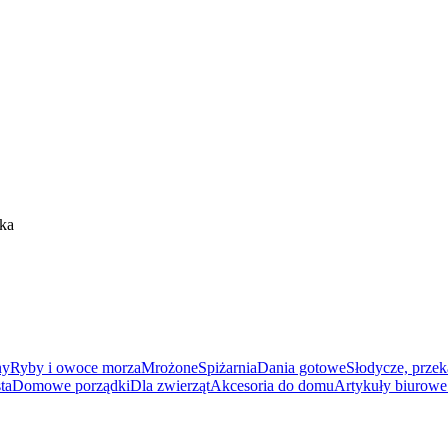
ka
ny
Ryby i owoce morza
Mrożone
Spiżarnia
Dania gotowe
Słodycze, przek
ta
Domowe porządki
Dla zwierząt
Akcesoria do domu
Artykuły biurowe 