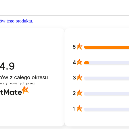
ów tego produktu.
5
4
4.9
ntów
z całego okresu
3
zweryfikowanych przez
2
1