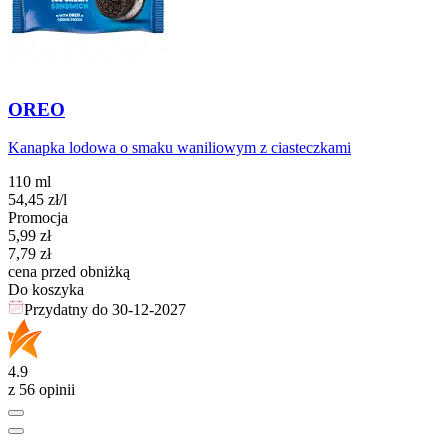
OREO
Kanapka lodowa o smaku waniliowym z ciasteczkami
110 ml
54,45
zł
/l
Promocja
Cena promocyjna
5,99
zł
7,79
zł
cena przed obniżką
Do koszyka
Przydatny do
30-12-2027
4.9
z 56 opinii