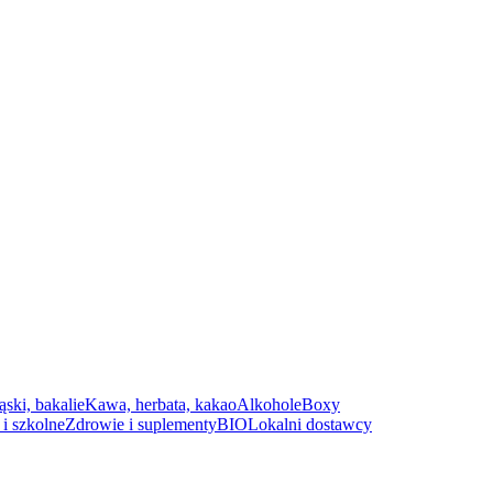
ąski, bakalie
Kawa, herbata, kakao
Alkohole
Boxy
i szkolne
Zdrowie i suplementy
BIO
Lokalni dostawcy