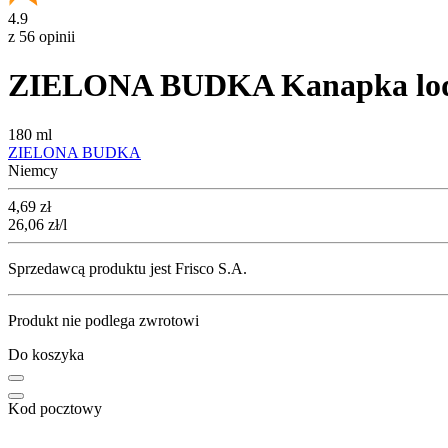
4.9
z 56 opinii
ZIELONA BUDKA Kanapka lodo
180 ml
ZIELONA BUDKA
Niemcy
Cena
4,69
zł
26,06
zł
/l
Sprzedawcą produktu jest Frisco S.A.
Produkt nie podlega zwrotowi
Do koszyka
Kod pocztowy