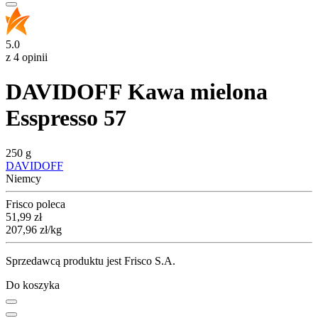
5.0
z 4 opinii
DAVIDOFF Kawa mielona
Esspresso 57
250 g
DAVIDOFF
Niemcy
Frisco poleca
Cena
51,99
zł
207,96
zł
/kg
Sprzedawcą produktu jest Frisco S.A.
Do koszyka