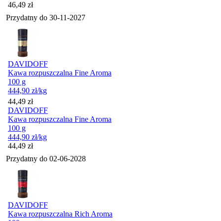
Cena
46,49
zł
Przydatny do
30-11-2027
DAVIDOFF
Kawa rozpuszczalna Fine Aroma
100 g
444,90
zł
/kg
Cena
44,49
zł
DAVIDOFF
Kawa rozpuszczalna Fine Aroma
100 g
444,90
zł
/kg
Cena
44,49
zł
Przydatny do
02-06-2028
DAVIDOFF
Kawa rozpuszczalna Rich Aroma