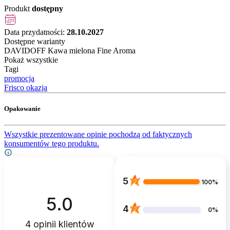
Produkt
dostępny
Data przydatności:
28.10.2027
Dostępne warianty
DAVIDOFF Kawa mielona Fine Aroma
Pokaż wszystkie
Tagi
promocja
Frisco okazja
Opakowanie
Wszystkie prezentowane opinie pochodzą od faktycznych
konsumentów tego produktu.
5
100%
5.0
4
0%
4
opinii klientów