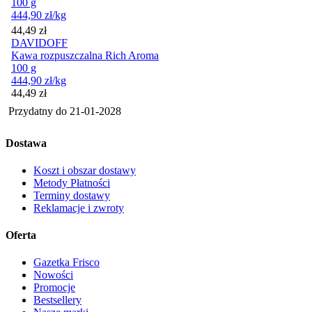
100 g
444,90
zł
/kg
Cena
44,49
zł
DAVIDOFF
Kawa rozpuszczalna Rich Aroma
100 g
444,90
zł
/kg
Cena
44,49
zł
Przydatny do
21-01-2028
Dostawa
Koszt i obszar dostawy
Metody Płatności
Terminy dostawy
Reklamacje i zwroty
Oferta
Gazetka Frisco
Nowości
Promocje
Bestsellery