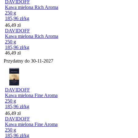
DAVIDOFF
Kawa mielona Rich Aroma
250 g
185,96
zł
/kg
Cena
46,49
zł
DAVIDOFF
Kawa mielona Rich Aroma
250 g
185,96
zł
/kg
Cena
46,49
zł
Przydatny do
30-11-2027
DAVIDOFF
Kawa mielona Fine Aroma
250 g
185,96
zł
/kg
Cena
46,49
zł
DAVIDOFF
Kawa mielona Fine Aroma
250 g
185,96
zł
/kg