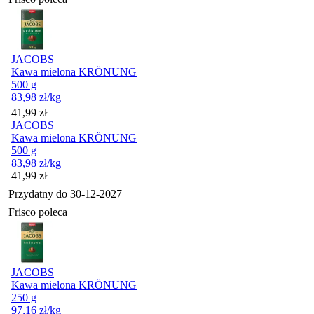
JACOBS
Kawa mielona KRÖNUNG
500 g
83,98
zł
/kg
Cena
41,99
zł
JACOBS
Kawa mielona KRÖNUNG
500 g
83,98
zł
/kg
Cena
41,99
zł
Przydatny do
30-12-2027
Frisco poleca
JACOBS
Kawa mielona KRÖNUNG
250 g
97,16
zł
/kg