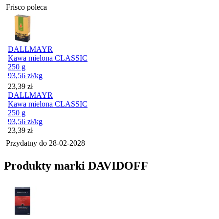
Frisco poleca
DALLMAYR
Kawa mielona CLASSIC
250 g
93,56
zł
/kg
Cena
23,39
zł
DALLMAYR
Kawa mielona CLASSIC
250 g
93,56
zł
/kg
Cena
23,39
zł
Przydatny do
28-02-2028
Produkty marki DAVIDOFF