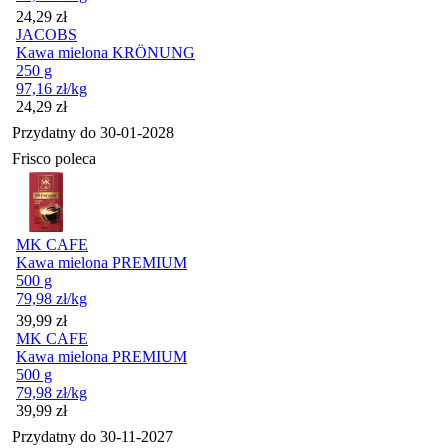
Cena
24,29
zł
JACOBS
Kawa mielona KRÖNUNG
250 g
97,16
zł
/kg
Cena
24,29
zł
Przydatny do
30-01-2028
Frisco poleca
MK CAFE
Kawa mielona PREMIUM
500 g
79,98
zł
/kg
Cena
39,99
zł
MK CAFE
Kawa mielona PREMIUM
500 g
79,98
zł
/kg
Cena
39,99
zł
Przydatny do
30-11-2027