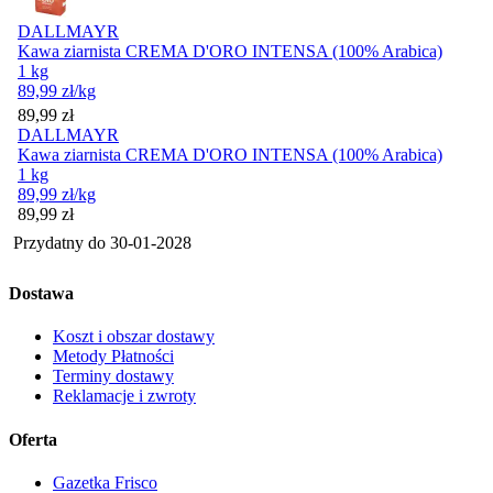
DALLMAYR
Kawa ziarnista CREMA D'ORO INTENSA (100% Arabica)
1 kg
89,99
zł
/kg
Cena
89,99
zł
DALLMAYR
Kawa ziarnista CREMA D'ORO INTENSA (100% Arabica)
1 kg
89,99
zł
/kg
Cena
89,99
zł
Przydatny do
30-01-2028
Dostawa
Koszt i obszar dostawy
Metody Płatności
Terminy dostawy
Reklamacje i zwroty
Oferta
Gazetka Frisco