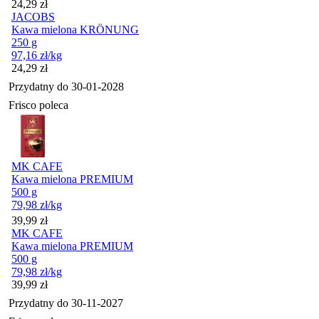
Cena
24,29
zł
JACOBS
Kawa mielona KRÖNUNG
250 g
97,16
zł
/kg
Cena
24,29
zł
Przydatny do
30-01-2028
Frisco poleca
MK CAFE
Kawa mielona PREMIUM
500 g
79,98
zł
/kg
Cena
39,99
zł
MK CAFE
Kawa mielona PREMIUM
500 g
79,98
zł
/kg
Cena
39,99
zł
Przydatny do
30-11-2027