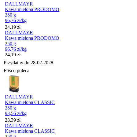
DALLMAYR
Kawa mielona PRODOMO
250 g
96,76
zł
/kg
Cena
24,19
zł
DALLMAYR
Kawa mielona PRODOMO
250 g
96,76
zł
/kg
Cena
24,19
zł
Przydatny do
28-02-2028
Frisco poleca
DALLMAYR
Kawa mielona CLASSIC
250 g
93,56
zł
/kg
Cena
23,39
zł
DALLMAYR
Kawa mielona CLASSIC
250 g