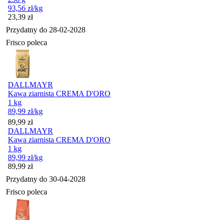
93,56
zł
/kg
Cena
23,39
zł
Przydatny do
28-02-2028
Frisco poleca
DALLMAYR
Kawa ziarnista CREMA D'ORO
1 kg
89,99
zł
/kg
Cena
89,99
zł
DALLMAYR
Kawa ziarnista CREMA D'ORO
1 kg
89,99
zł
/kg
Cena
89,99
zł
Przydatny do
30-04-2028
Frisco poleca