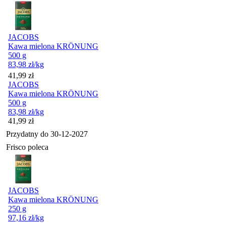
JACOBS
Kawa mielona KRÖNUNG
500 g
83,98
zł
/kg
Cena
41,99
zł
JACOBS
Kawa mielona KRÖNUNG
500 g
83,98
zł
/kg
Cena
41,99
zł
Przydatny do
30-12-2027
Frisco poleca
JACOBS
Kawa mielona KRÖNUNG
250 g
97,16
zł
/kg