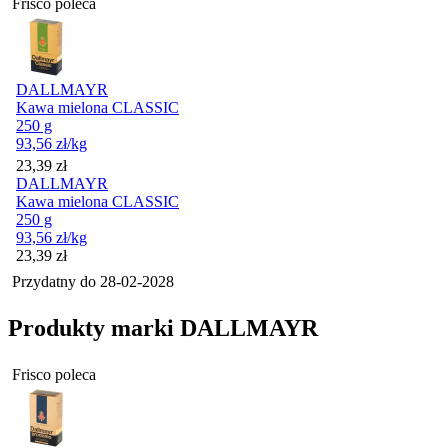
Frisco poleca
DALLMAYR
Kawa mielona CLASSIC
250 g
93,56
zł
/kg
Cena
23,39
zł
DALLMAYR
Kawa mielona CLASSIC
250 g
93,56
zł
/kg
Cena
23,39
zł
Przydatny do
28-02-2028
Produkty marki DALLMAYR
Frisco poleca