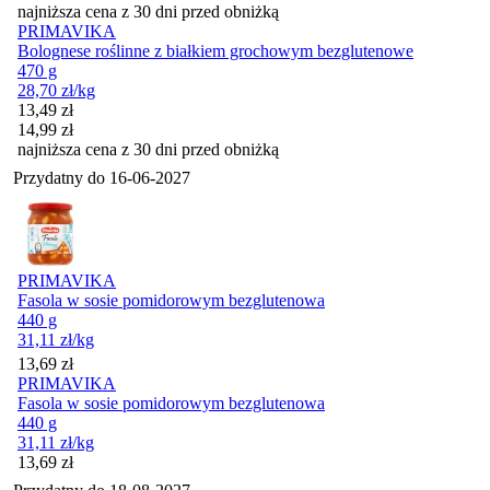
najniższa cena z 30 dni przed obniżką
PRIMAVIKA
Bolognese roślinne z białkiem grochowym bezglutenowe
470 g
28,70
zł
/kg
Cena promocyjna
13,49
zł
14,99
zł
najniższa cena z 30 dni przed obniżką
Przydatny do
16-06-2027
PRIMAVIKA
Fasola w sosie pomidorowym bezglutenowa
440 g
31,11
zł
/kg
Cena
13,69
zł
PRIMAVIKA
Fasola w sosie pomidorowym bezglutenowa
440 g
31,11
zł
/kg
Cena
13,69
zł