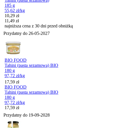
Tahini (pasta sezamowa)
185 g
55,62
zł
/kg
Cena promocyjna
10,29
zł
11,49
zł
najniższa cena z 30 dni przed obniżką
Przydatny do
26-05-2027
BIO FOOD
Tahini (pasta sezamowa) BIO
180 g
97,72
zł
/kg
Cena
17,59
zł
BIO FOOD
Tahini (pasta sezamowa) BIO
180 g
97,72
zł
/kg
Cena
17,59
zł
Przydatny do
19-09-2028