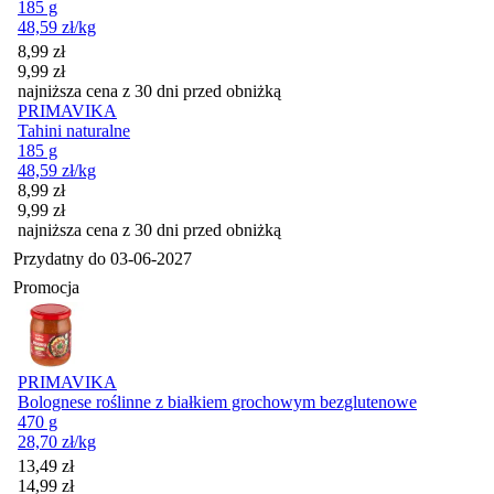
185 g
48,59
zł
/kg
Cena promocyjna
8,99
zł
9,99
zł
najniższa cena z 30 dni przed obniżką
PRIMAVIKA
Tahini naturalne
185 g
48,59
zł
/kg
Cena promocyjna
8,99
zł
9,99
zł
najniższa cena z 30 dni przed obniżką
Przydatny do
03-06-2027
Promocja
PRIMAVIKA
Bolognese roślinne z białkiem grochowym bezglutenowe
470 g
28,70
zł
/kg
Cena promocyjna
13,49
zł
14,99
zł