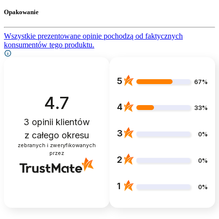
Opakowanie
Wszystkie prezentowane opinie pochodzą od faktycznych
konsumentów tego produktu.
5
67%
4.7
4
33%
3
opinii klientów
3
z całego okresu
0%
zebranych i zweryfikowanych
przez
2
0%
1
0%