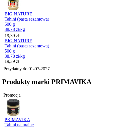
BIG NATURE
Tahini (pasta sezamowa)
500 g
38,78
zł
/kg
Cena
19,39
zł
BIG NATURE
Tahini (pasta sezamowa)
500 g
38,78
zł
/kg
Cena
19,39
zł
Przydatny do
01-07-2027
Produkty marki PRIMAVIKA
Promocja
PRIMAVIKA
Tahini naturalne