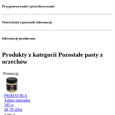
Przygotowywanie i przechowywanie
Ostrzeżenia i pozostałe informacje
Informacje producenta
Produkty z kategorii Pozostałe pasty z
orzechów
Promocja
PRIMAVIKA
Tahini naturalne
185 g
48,59
zł
/kg
Cena promocyjna