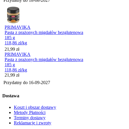
Przydatny do
18-08-2027
PRIMAVIKA
Pasta z prażonych migdałów bezglutenowa
185 g
118,86
zł
/kg
Cena
21,99
zł
PRIMAVIKA
Pasta z prażonych migdałów bezglutenowa
185 g
118,86
zł
/kg
Cena
21,99
zł
Przydatny do
16-09-2027
Dostawa
Koszt i obszar dostawy
Metody Płatności
Terminy dostawy
Reklamacje i zwroty