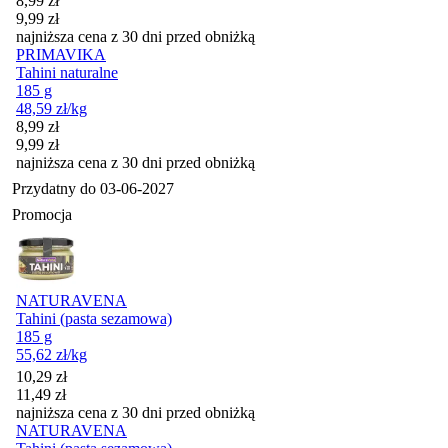
8,99
zł
9,99
zł
najniższa cena z 30 dni przed obniżką
PRIMAVIKA
Tahini naturalne
185 g
48,59
zł
/kg
Cena promocyjna
8,99
zł
9,99
zł
najniższa cena z 30 dni przed obniżką
Przydatny do
03-06-2027
Promocja
NATURAVENA
Tahini (pasta sezamowa)
185 g
55,62
zł
/kg
Cena promocyjna
10,29
zł
11,49
zł
najniższa cena z 30 dni przed obniżką
NATURAVENA