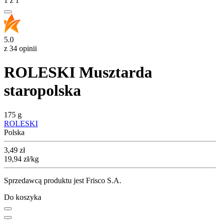
1
z
1
5.0
z 34 opinii
ROLESKI Musztarda
staropolska
175 g
ROLESKI
Polska
Cena
3,49
zł
19,94
zł
/kg
Sprzedawcą produktu jest Frisco S.A.
Do koszyka