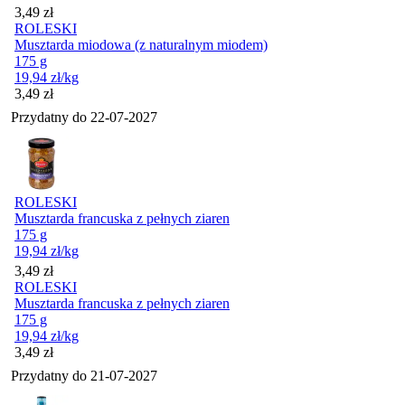
Cena
3,49
zł
ROLESKI
Musztarda miodowa (z naturalnym miodem)
175 g
19,94
zł
/kg
Cena
3,49
zł
Przydatny do
22-07-2027
ROLESKI
Musztarda francuska z pełnych ziaren
175 g
19,94
zł
/kg
Cena
3,49
zł
ROLESKI
Musztarda francuska z pełnych ziaren
175 g
19,94
zł
/kg
Cena
3,49
zł
Przydatny do
21-07-2027