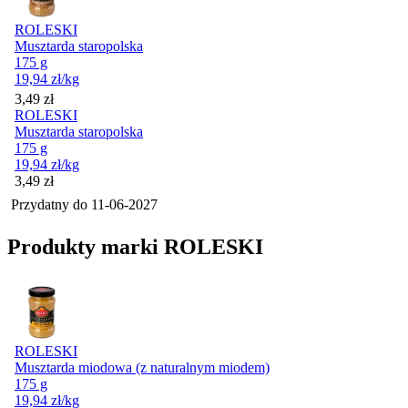
ROLESKI
Musztarda staropolska
175 g
19,94
zł
/kg
Cena
3,49
zł
ROLESKI
Musztarda staropolska
175 g
19,94
zł
/kg
Cena
3,49
zł
Przydatny do
11-06-2027
Produkty marki ROLESKI
ROLESKI
Musztarda miodowa (z naturalnym miodem)
175 g
19,94
zł
/kg