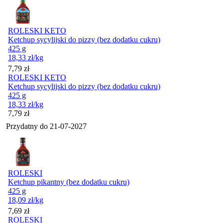
ROLESKI KETO
Ketchup sycylijski do pizzy (bez dodatku cukru)
425 g
18,33
zł
/kg
Cena
7,79
zł
ROLESKI KETO
Ketchup sycylijski do pizzy (bez dodatku cukru)
425 g
18,33
zł
/kg
Cena
7,79
zł
Przydatny do
21-07-2027
ROLESKI
Ketchup pikantny (bez dodatku cukru)
425 g
18,09
zł
/kg
Cena
7,69
zł
ROLESKI