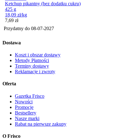
Ketchup pikantny (bez dodatku cukru)
425 g
18,09
zł
/kg
Cena
7,69
zł
Przydatny do
08-07-2027
Dostawa
Koszt i obszar dostawy
Metody Płatności
Terminy dostawy
Reklamacje i zwroty
Oferta
Gazetka Frisco
Nowości
Promocje
Bestsellery
Nasze marki
Rabat na pierwsze zakupy
O Frisco