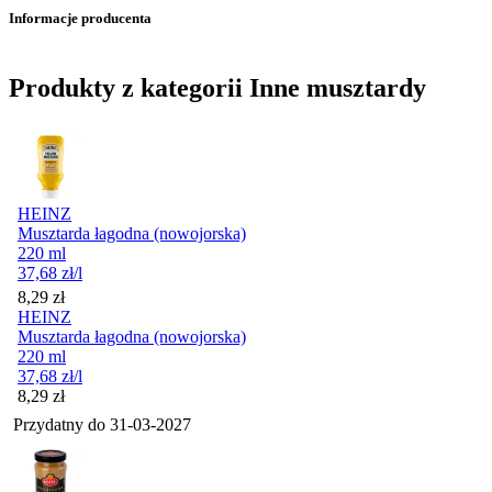
Informacje producenta
Produkty z kategorii Inne musztardy
HEINZ
Musztarda łagodna (nowojorska)
220 ml
37,68
zł
/l
Cena
8,29
zł
HEINZ
Musztarda łagodna (nowojorska)
220 ml
37,68
zł
/l
Cena
8,29
zł
Przydatny do
31-03-2027