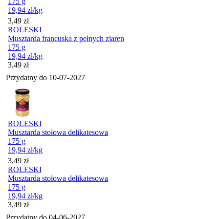
175 g
19,94
zł
/kg
Cena
3,49
zł
ROLESKI
Musztarda francuska z pełnych ziaren
175 g
19,94
zł
/kg
Cena
3,49
zł
Przydatny do
10-07-2027
ROLESKI
Musztarda stołowa delikatesowa
175 g
19,94
zł
/kg
Cena
3,49
zł
ROLESKI
Musztarda stołowa delikatesowa
175 g
19,94
zł
/kg
Cena
3,49
zł
Przydatny do
04-06-2027