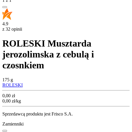
1
z
1
4.9
z 32 opinii
ROLESKI Musztarda
jerozolimska z cebulą i
czosnkiem
175 g
ROLESKI
Cena
0,00
zł
0,00
zł
/kg
Sprzedawcą produktu jest Frisco S.A.
Zamienniki