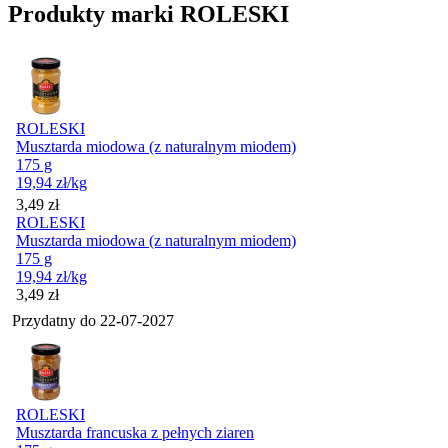
Produkty marki ROLESKI
ROLESKI
Musztarda miodowa (z naturalnym miodem)
175 g
19,94
zł
/kg
Cena
3,49
zł
ROLESKI
Musztarda miodowa (z naturalnym miodem)
175 g
19,94
zł
/kg
Cena
3,49
zł
Przydatny do
22-07-2027
ROLESKI
Musztarda francuska z pełnych ziaren