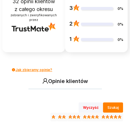
32
opinii klientów
3
z całego okresu
0%
zebranych i zweryfikowanych
przez
2
0%
1
0%
Jak zbieramy opinie?
Opinie klientów
Wyczyść
Szukaj