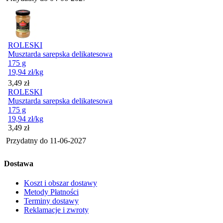
ROLESKI
Musztarda sarepska delikatesowa
175 g
19,94
zł
/kg
Cena
3,49
zł
ROLESKI
Musztarda sarepska delikatesowa
175 g
19,94
zł
/kg
Cena
3,49
zł
Przydatny do
11-06-2027
Dostawa
Koszt i obszar dostawy
Metody Płatności
Terminy dostawy
Reklamacje i zwroty