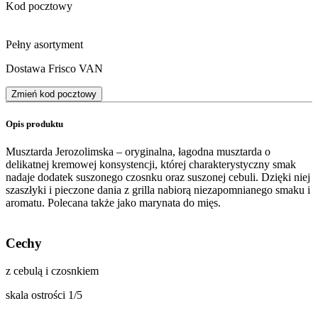
Kod pocztowy
Pełny asortyment
Dostawa Frisco VAN
Zmień kod pocztowy
Opis produktu
Musztarda Jerozolimska – oryginalna, łagodna musztarda o
delikatnej kremowej konsystencji, której charakterystyczny smak
nadaje dodatek suszonego czosnku oraz suszonej cebuli.​ Dzięki niej
szaszłyki i pieczone dania z grilla nabiorą niezapomnianego smaku i
aromatu. Polecana także jako marynata do mięs.
Cechy
z cebulą i czosnkiem
skala ostrości 1/5