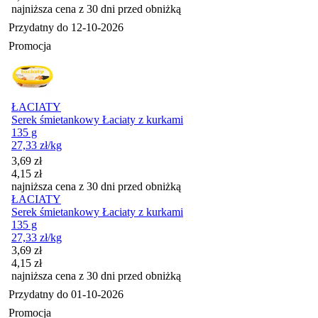
najniższa cena z 30 dni przed obniżką
Przydatny do
12-10-2026
Promocja
ŁACIATY
Serek śmietankowy Łaciaty z kurkami
135 g
27,33
zł
/kg
Cena promocyjna
3,69
zł
4,15
zł
najniższa cena z 30 dni przed obniżką
ŁACIATY
Serek śmietankowy Łaciaty z kurkami
135 g
27,33
zł
/kg
Cena promocyjna
3,69
zł
4,15
zł
najniższa cena z 30 dni przed obniżką
Przydatny do
01-10-2026
Promocja