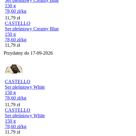
Ser pleśniowy Creamy Blue
150 g
78,60
zł
/kg
Cena
11,79
zł
CASTELLO
Ser pleśniowy Creamy Blue
150 g
78,60
zł
/kg
Cena
11,79
zł
Przydatny do
17-09-2026
CASTELLO
Ser pleśniowy White
150 g
78,60
zł
/kg
Cena
11,79
zł
CASTELLO
Ser pleśniowy White
150 g
78,60
zł
/kg
Cena
11,79
zł