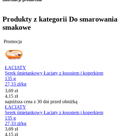
Produkty z kategorii Do smarowania
smakowe
Promocja
ŁACIATY
Serek śmietankowy Łaciaty z łososiem i koperkiem
135 g
27,33
zł
/kg
Cena promocyjna
3,69
zł
4,15
zł
najniższa cena z 30 dni przed obniżką
ŁACIATY
Serek śmietankowy Łaciaty z łososiem i koperkiem
135 g
27,33
zł
/kg
Cena promocyjna
3,69
zł
4,15
zł