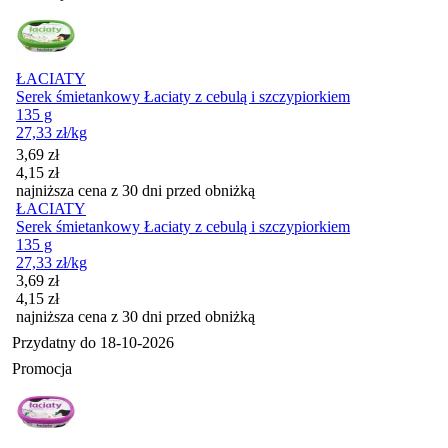
ŁACIATY
Serek śmietankowy Łaciaty z cebulą i szczypiorkiem
135 g
27,33
zł
/kg
Cena promocyjna
3,69
zł
4,15
zł
najniższa cena z 30 dni przed obniżką
ŁACIATY
Serek śmietankowy Łaciaty z cebulą i szczypiorkiem
135 g
27,33
zł
/kg
Cena promocyjna
3,69
zł
4,15
zł
najniższa cena z 30 dni przed obniżką
Przydatny do
18-10-2026
Promocja