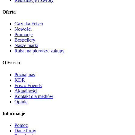
Reklamacje i zwroty
Oferta
Gazetka Frisco
Nowości
Promocje
Bestsellery
Nasze marki
Rabat na pierwsze zakupy
O Frisco
Poznaj nas
KDR
Frisco Friends
Aktualności
Kontakt dla mediów
Opinie
Informacje
Pomoc
Dane firmy