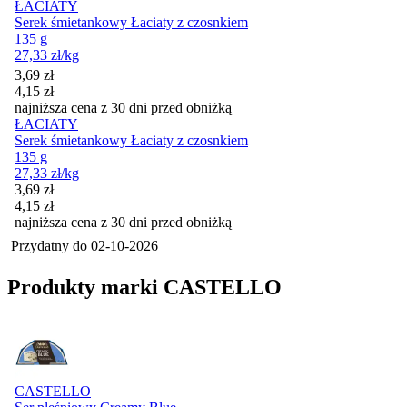
ŁACIATY
Serek śmietankowy Łaciaty z czosnkiem
135 g
27,33
zł
/kg
Cena promocyjna
3,69
zł
4,15
zł
najniższa cena z 30 dni przed obniżką
ŁACIATY
Serek śmietankowy Łaciaty z czosnkiem
135 g
27,33
zł
/kg
Cena promocyjna
3,69
zł
4,15
zł
najniższa cena z 30 dni przed obniżką
Przydatny do
02-10-2026
Produkty marki CASTELLO
CASTELLO