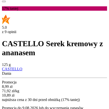
17%
taniej
5.0
z 9 opinii
CASTELLO Serek kremowy z
ananasem
125 g
CASTELLO
Dania
Promocja
Cena promocyjna
8,99
zł
71,92
zł
/kg
10,89
zł
najniższa cena z 30 dni przed obniżką (17% taniej)
Promocja do 9.08.2026 lub do wyczerpania zapasów