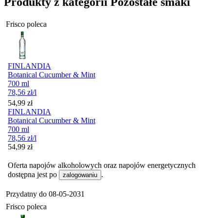
Produkty z kategorii Pozostałe smaki
Frisco poleca
FINLANDIA
Botanical Cucumber & Mint
700 ml
78,56
zł
/l
Cena
54,99
zł
FINLANDIA
Botanical Cucumber & Mint
700 ml
78,56
zł
/l
Cena
54,99
zł
Oferta napojów alkoholowych oraz napojów energetycznych
dostępna jest po
.
zalogowaniu
Przydatny do
08-05-2031
Frisco poleca