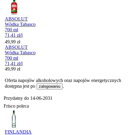
ABSOLUT
Wódka Tabasco
700 ml
71,41
zł
/l
Cena
49,99
zł
ABSOLUT
Wódka Tabasco
700 ml
71,41
zł
/l
Cena
49,99
zł
Oferta napojów alkoholowych oraz napojów energetycznych
dostępna jest po
.
zalogowaniu
Przydatny do
14-06-2031
Frisco poleca
FINLANDIA