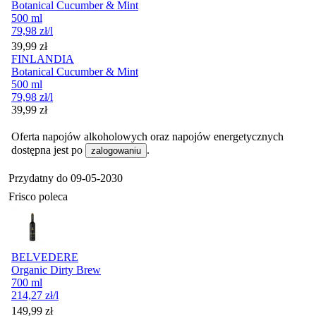
Botanical Cucumber & Mint
500 ml
79,98
zł
/l
Cena
39,99
zł
FINLANDIA
Botanical Cucumber & Mint
500 ml
79,98
zł
/l
Cena
39,99
zł
Oferta napojów alkoholowych oraz napojów energetycznych
dostępna jest po
.
zalogowaniu
Przydatny do
09-05-2030
Frisco poleca
BELVEDERE
Organic Dirty Brew
700 ml
214,27
zł
/l
Cena
149,99
zł