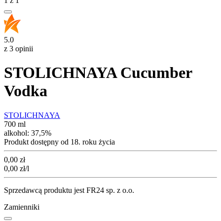
1
z
1
5.0
z 3 opinii
STOLICHNAYA Cucumber
Vodka
STOLICHNAYA
700 ml
alkohol:
37,5%
Produkt dostępny od 18. roku życia
Cena
0,00
zł
0,00
zł
/l
Sprzedawcą produktu jest FR24 sp. z o.o.
Zamienniki