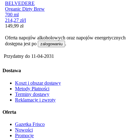
BELVEDERE
Organic Dirty Brew
700 ml
214,27
zł
/l
Cena
149,99
zł
Oferta napojów alkoholowych oraz napojów energetycznych
dostępna jest po
.
zalogowaniu
Przydatny do
11-04-2031
Dostawa
Koszt i obszar dostawy
Metody Płatności
Terminy dostawy
Reklamacje i zwroty
Oferta
Gazetka Frisco
Nowości
Promocje