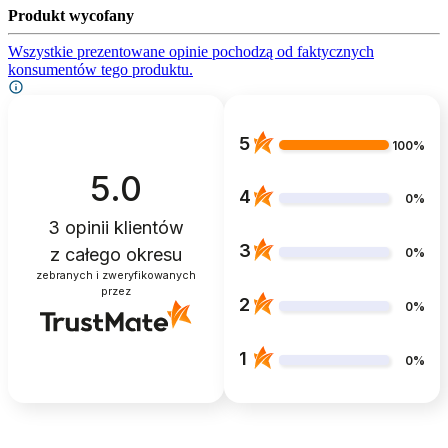
Produkt wycofany
Wszystkie prezentowane opinie pochodzą od faktycznych
konsumentów tego produktu.
5
100%
5.0
4
0%
3
opinii klientów
3
z całego okresu
0%
zebranych i zweryfikowanych
przez
2
0%
1
0%