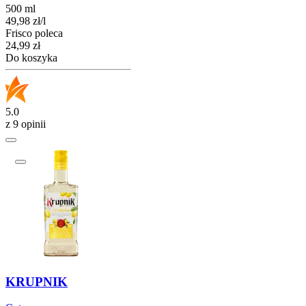
500 ml
49,98
zł
/
l
Frisco poleca
Cena
24,99
zł
Do koszyka
5.0
z 9 opinii
KRUPNIK