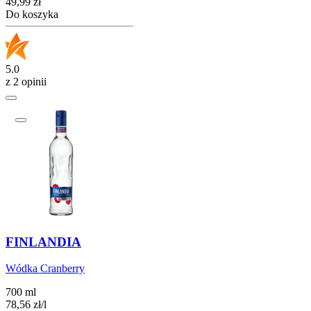
Cena
49,99
zł
Do koszyka
5.0
z 2 opinii
FINLANDIA
Wódka Cranberry
700 ml
78,56
zł
/
l