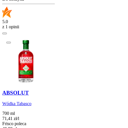
5.0
z 1 opinii
ABSOLUT
Wódka Tabasco
700 ml
71,41
zł
/
l
Frisco poleca