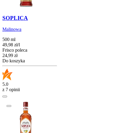
SOPLICA
Malinowa
500 ml
49,98
zł
/
l
Frisco poleca
Cena
24,99
zł
Do koszyka
5.0
z 7 opinii