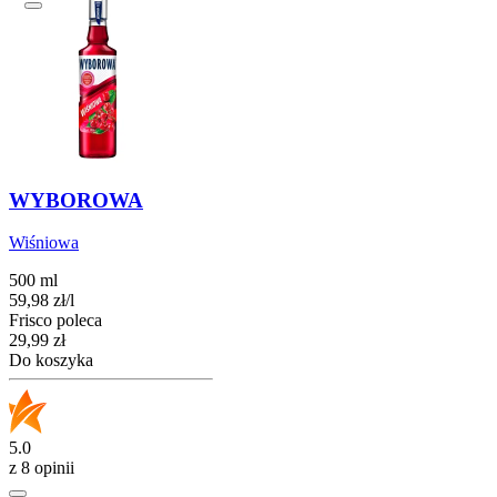
WYBOROWA
Wiśniowa
500 ml
59,98
zł
/
l
Frisco poleca
Cena
29,99
zł
Do koszyka
5.0
z 8 opinii