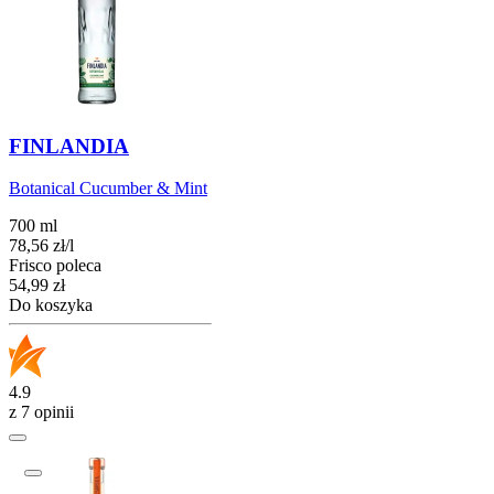
FINLANDIA
Botanical Cucumber & Mint
700 ml
78,56
zł
/
l
Frisco poleca
Cena
54,99
zł
Do koszyka
4.9
z 7 opinii