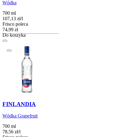
Wódka
700 ml
107,13
zł
/
l
Frisco poleca
Cena
74,99
zł
Do koszyka
FINLANDIA
Wódka Grapefruit
700 ml
78,56
zł
/
l