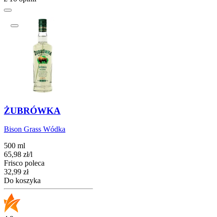
ŻUBRÓWKA
Bison Grass Wódka
500 ml
65,98
zł
/
l
Frisco poleca
Cena
32,99
zł
Do koszyka