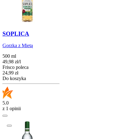
SOPLICA
Gorzka z Mietą
500 ml
49,98
zł
/
l
Frisco poleca
Cena
24,99
zł
Do koszyka
5.0
z 1 opinii