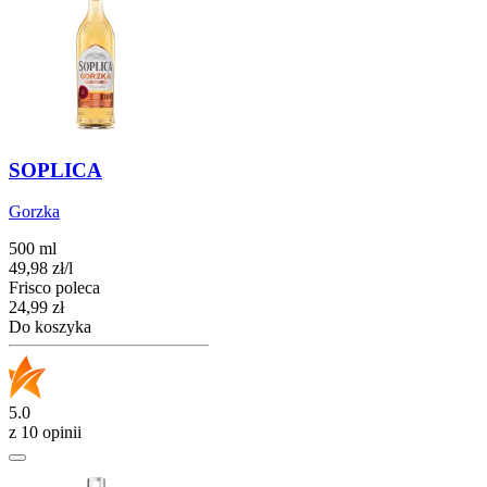
SOPLICA
Gorzka
500 ml
49,98
zł
/
l
Frisco poleca
Cena
24,99
zł
Do koszyka
5.0
z 10 opinii