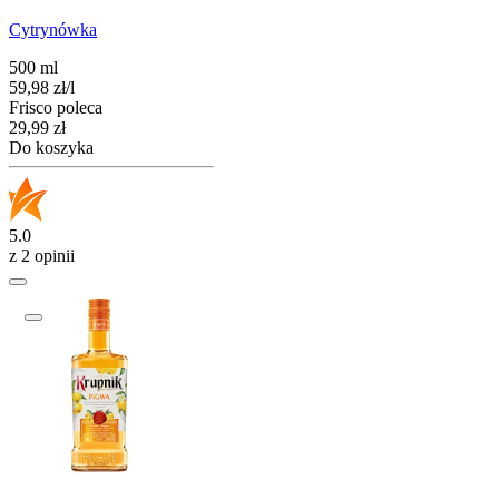
Cytrynówka
500 ml
59,98
zł
/
l
Frisco poleca
Cena
29,99
zł
Do koszyka
5.0
z 2 opinii