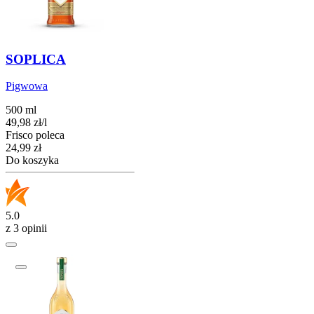
SOPLICA
Pigwowa
500 ml
49,98
zł
/
l
Frisco poleca
Cena
24,99
zł
Do koszyka
5.0
z 3 opinii