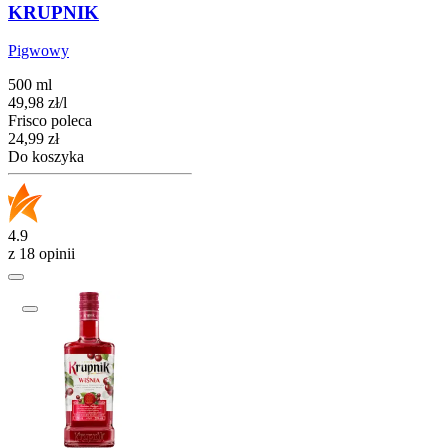
KRUPNIK
Pigwowy
500 ml
49,98
zł
/
l
Frisco poleca
Cena
24,99
zł
Do koszyka
4.9
z 18 opinii