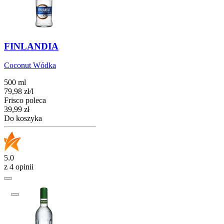
FINLANDIA
Coconut Wódka
500 ml
79,98
zł
/
l
Frisco poleca
Cena
39,99
zł
Do koszyka
5.0
z 4 opinii