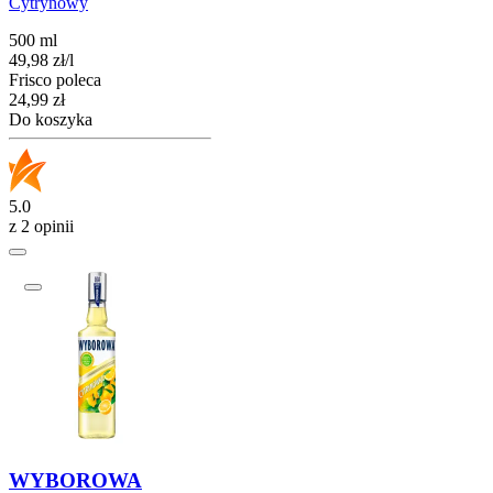
Cytrynowy
500 ml
49,98
zł
/
l
Frisco poleca
Cena
24,99
zł
Do koszyka
5.0
z 2 opinii
WYBOROWA