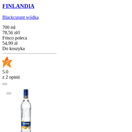
FINLANDIA
Blackcurant wódka
700 ml
78,56
zł
/
l
Frisco poleca
Cena
54,99
zł
Do koszyka
5.0
z 2 opinii