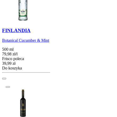
FINLANDIA
Botanical Cucumber & Mint
500 ml
79,98
zł
/
l
Frisco poleca
Cena
39,99
zł
Do koszyka