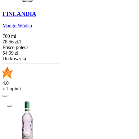
FINLANDIA
Mango Wódka
700 ml
78,56
zł
/
l
Frisco poleca
Cena
54,99
zł
Do koszyka
4.0
z 1 opinii