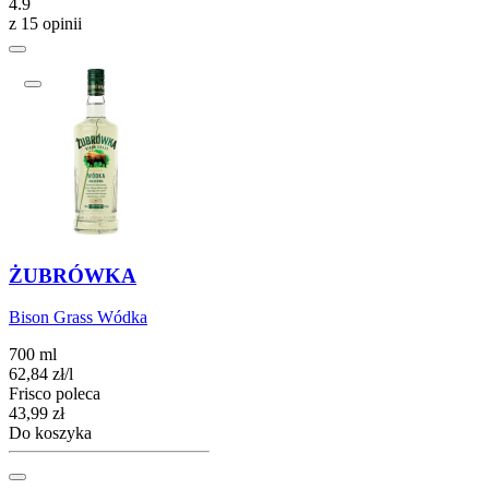
4.9
z 15 opinii
ŻUBRÓWKA
Bison Grass Wódka
700 ml
62,84
zł
/
l
Frisco poleca
Cena
43,99
zł
Do koszyka