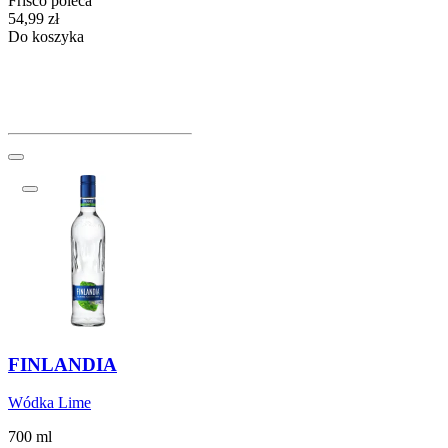
Frisco poleca
Cena
54,99
zł
Do koszyka
FINLANDIA
Wódka Lime
700 ml