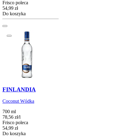
Frisco poleca
Cena
54,99
zł
Do koszyka
FINLANDIA
Coconut Wódka
700 ml
78,56
zł
/
l
Frisco poleca
Cena
54,99
zł
Do koszyka