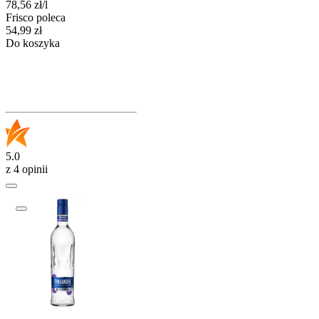
78,56
zł
/
l
Frisco poleca
Cena
54,99
zł
Do koszyka
5.0
z 4 opinii