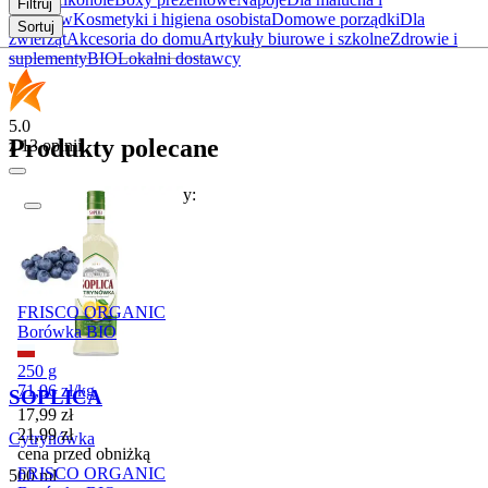
Filtruj
rodziców
Kosmetyki i higiena osobista
Domowe porządki
Dla
Sortuj
zwierząt
Akcesoria do domu
Artykuły biurowe i szkolne
Zdrowie i
suplementy
BIO
Lokalni dostawcy
5.0
Produkty polecane
z 13 opinii
W tym tygodniu polecamy:
Promocja
FRISCO ORGANIC
Borówka BIO
250 g
71,96
zł
/
kg
SOPLICA
Cena promocyjna
17,99
zł
21,99
zł
Cytrynówka
cena przed obniżką
FRISCO ORGANIC
500 ml