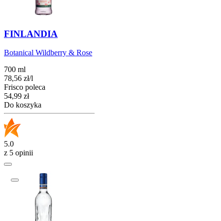
FINLANDIA
Botanical Wildberry & Rose
700 ml
78,56
zł
/
l
Frisco poleca
Cena
54,99
zł
Do koszyka
5.0
z 5 opinii