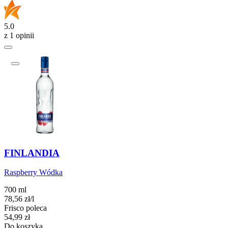
5.0
z 1 opinii
FINLANDIA
Raspberry Wódka
700 ml
78,56
zł
/
l
Frisco poleca
Cena
54,99
zł
Do koszyka