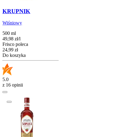
KRUPNIK
Wiśniowy
500 ml
49,98
zł
/
l
Frisco poleca
Cena
24,99
zł
Do koszyka
5.0
z 16 opinii