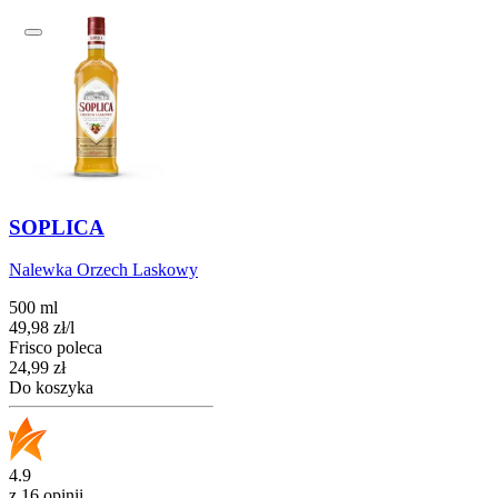
SOPLICA
Nalewka Orzech Laskowy
500 ml
49,98
zł
/
l
Frisco poleca
Cena
24,99
zł
Do koszyka
4.9
z 16 opinii