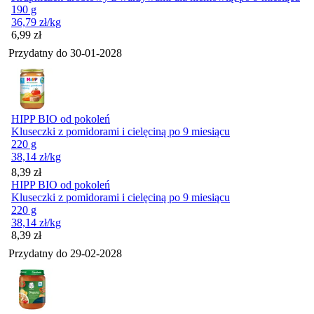
190 g
36,79
zł
/kg
Cena
6,99
zł
Przydatny do
30-01-2028
HIPP BIO od pokoleń
Kluseczki z pomidorami i cielęciną po 9 miesiącu
220 g
38,14
zł
/kg
Cena
8,39
zł
HIPP BIO od pokoleń
Kluseczki z pomidorami i cielęciną po 9 miesiącu
220 g
38,14
zł
/kg
Cena
8,39
zł
Przydatny do
29-02-2028