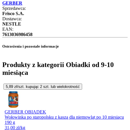
GERBER
Sprzedawca:
Frisco S.A.
Dostawca:
NESTLE
EAN:
7613036986458
Ostrzeżenia i pozostałe informacje
Produkty z kategorii Obiadki od 9-10
miesiąca
5,89
zł/szt. kupując
2
szt.
lub wielokrotność
GERBER OBIADEK
Wołowinka po staropolsku z kaszą dla niemowląt po 10 miesiącu
190 g
31,00
zł
/kg