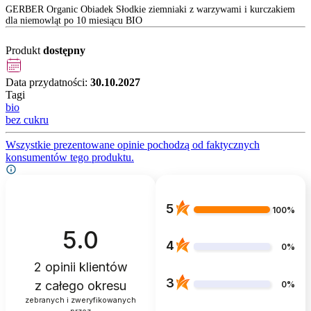
GERBER Organic Obiadek Słodkie ziemniaki z warzywami i kurczakiem
dla niemowląt po 10 miesiącu BIO
Produkt
dostępny
Data przydatności:
30.10.2027
Tagi
bio
bez cukru
Wszystkie prezentowane opinie pochodzą od faktycznych
konsumentów tego produktu.
5
100%
5.0
4
0%
2
opinii klientów
3
z całego okresu
0%
zebranych i zweryfikowanych