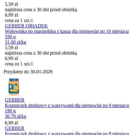
5,59
zł
najniższa cena z 30 dni przed obniżką
6,99
zł
cena za 1 szt.
GERBER OBIADEK
Wołowinka po staropolsku z kaszą dla niemowląt po 10 miesiącu
190 g
31,00
zł
/kg
5,59
zł
najniższa cena z 30 dni przed obniżką
6,99
zł
cena za 1 szt.
Przydatny do
30-01-2028
GERBER
Krupniczek drobiowy z warzywami dla niemowląt po 9 miesiącu
190 g
36,79
zł
/kg
Cena
6,99
zł
GERBER
Krupniczek drobiowy z warzywami dla niemowląt po 9 miesiącu