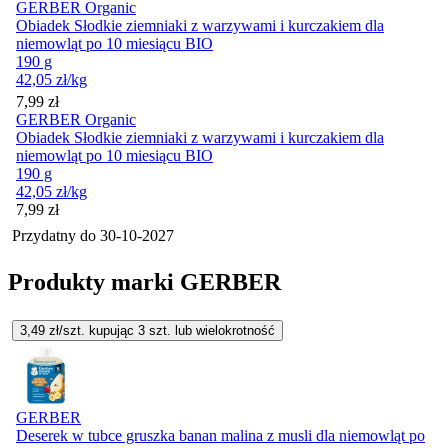
GERBER Organic
Obiadek Słodkie ziemniaki z warzywami i kurczakiem dla
niemowląt po 10 miesiącu BIO
190 g
42,05
zł
/kg
Cena
7,99
zł
GERBER Organic
Obiadek Słodkie ziemniaki z warzywami i kurczakiem dla
niemowląt po 10 miesiącu BIO
190 g
42,05
zł
/kg
Cena
7,99
zł
Przydatny do
30-10-2027
Produkty marki GERBER
3,49
zł/szt. kupując
3
szt.
lub wielokrotność
GERBER
Deserek w tubce gruszka banan malina z musli dla niemowląt po