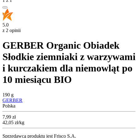
1
z
1
5.0
z 2 opinii
GERBER Organic Obiadek
Słodkie ziemniaki z warzywami
i kurczakiem dla niemowląt po
10 miesiącu BIO
190 g
GERBER
Polska
Cena
7,99
zł
42,05
zł
/kg
Sprzedawcą produktu jest Frisco S.A.