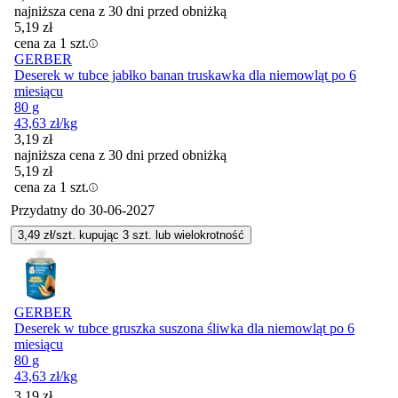
najniższa cena z 30 dni przed obniżką
5,19
zł
cena za 1 szt.
GERBER
Deserek w tubce jabłko banan truskawka dla niemowląt po 6
miesiącu
80 g
43,63
zł
/kg
3,19
zł
najniższa cena z 30 dni przed obniżką
5,19
zł
cena za 1 szt.
Przydatny do
30-06-2027
3,49
zł/szt. kupując
3
szt.
lub wielokrotność
GERBER
Deserek w tubce gruszka suszona śliwka dla niemowląt po 6
miesiącu
80 g
43,63
zł
/kg
3,19
zł