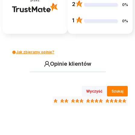
przez
2
0%
1
0%
Jak zbieramy opinie?
Opinie klientów
Wyczyść
Szukaj