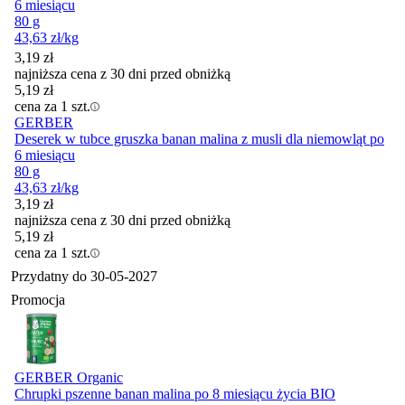
6 miesiącu
80 g
43,63
zł
/kg
3,19
zł
najniższa cena z 30 dni przed obniżką
5,19
zł
cena za 1 szt.
GERBER
Deserek w tubce gruszka banan malina z musli dla niemowląt po
6 miesiącu
80 g
43,63
zł
/kg
3,19
zł
najniższa cena z 30 dni przed obniżką
5,19
zł
cena za 1 szt.
Przydatny do
30-05-2027
Promocja
GERBER Organic
Chrupki pszenne banan malina po 8 miesiącu życia BIO