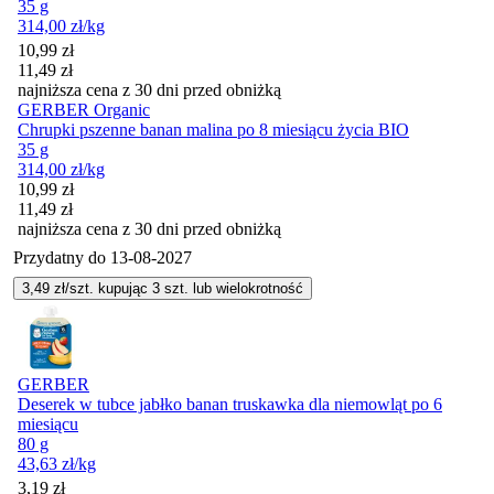
35 g
314,00
zł
/kg
Cena promocyjna
10,99
zł
11,49
zł
najniższa cena z 30 dni przed obniżką
GERBER Organic
Chrupki pszenne banan malina po 8 miesiącu życia BIO
35 g
314,00
zł
/kg
Cena promocyjna
10,99
zł
11,49
zł
najniższa cena z 30 dni przed obniżką
Przydatny do
13-08-2027
3,49
zł/szt. kupując
3
szt.
lub wielokrotność
GERBER
Deserek w tubce jabłko banan truskawka dla niemowląt po 6
miesiącu
80 g
43,63
zł
/kg
3,19
zł