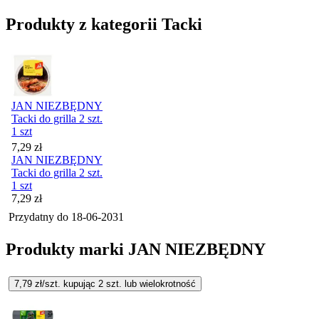
Produkty z kategorii Tacki
JAN NIEZBĘDNY
Tacki do grilla 2 szt.
1 szt
Cena
7,29
zł
JAN NIEZBĘDNY
Tacki do grilla 2 szt.
1 szt
Cena
7,29
zł
Przydatny do
18-06-2031
Produkty marki JAN NIEZBĘDNY
7,79
zł/szt. kupując
2
szt.
lub wielokrotność