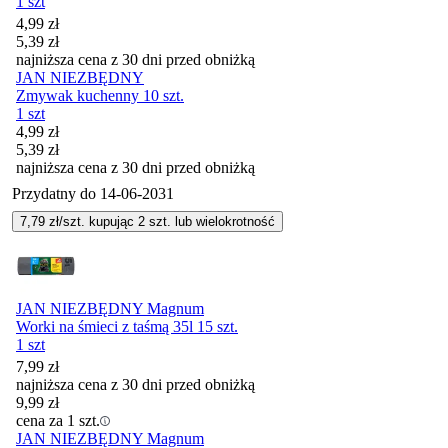
1 szt
Cena promocyjna
4,99
zł
5,39
zł
najniższa cena z 30 dni przed obniżką
JAN NIEZBĘDNY
Zmywak kuchenny 10 szt.
1 szt
Cena promocyjna
4,99
zł
5,39
zł
najniższa cena z 30 dni przed obniżką
Przydatny do
14-06-2031
7,79
zł/szt. kupując
2
szt.
lub wielokrotność
JAN NIEZBĘDNY Magnum
Worki na śmieci z taśmą 35l 15 szt.
1 szt
7,99
zł
najniższa cena z 30 dni przed obniżką
9,99
zł
cena za 1 szt.
JAN NIEZBĘDNY Magnum