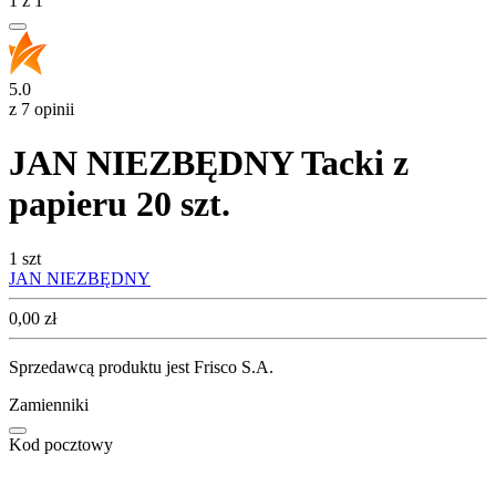
1
z
1
5.0
z 7 opinii
JAN NIEZBĘDNY Tacki z
papieru 20 szt.
1 szt
JAN NIEZBĘDNY
Cena
0,00
zł
Sprzedawcą produktu jest Frisco S.A.
Zamienniki
Kod pocztowy