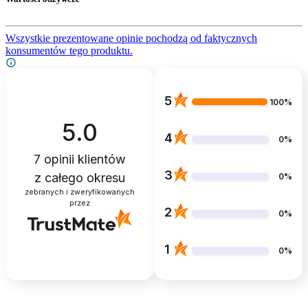
Wszystkie prezentowane opinie pochodzą od faktycznych
konsumentów tego produktu.
5
100%
5.0
4
0%
7
opinii klientów
3
z całego okresu
0%
zebranych i zweryfikowanych
przez
2
0%
1
0%